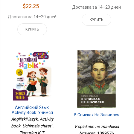
$22.25
Доставка за 14–20 дней
Доставка за 14–20 дней
КУПИТЬ
КУПИТЬ
Английский Язык.
Activity Book. Учимся
В Списках Не Значился
Читать
Angliiskii iazyk. Activity
book. Uchimsia chitat' ,
V spiskakh ne znachilsia
Temurian K.T.
Артикул: 1099576