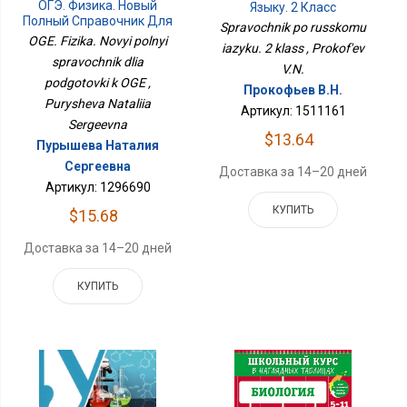
ОГЭ. Физика. Новый
Языку. 2 Класс
Полный Справочник Для
Spravochnik po russkomu
Подготовки К ОГЭ
OGE. Fizika. Novyi polnyi
iazyku. 2 klass , Prokof'ev
spravochnik dlia
V.N.
podgotovki k OGE ,
Прокофьев В.Н.
Purysheva Nataliia
Артикул: 1511161
Sergeevna
$13.64
Пурышева Наталия
Сергеевна
Доставка за 14–20 дней
Артикул: 1296690
КУПИТЬ
$15.68
Доставка за 14–20 дней
КУПИТЬ