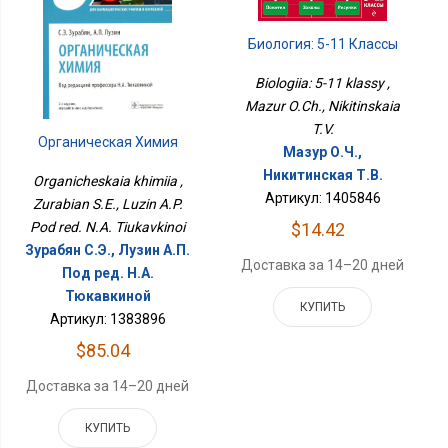
Биология: 5-11 Классы
Biologiia: 5-11 klassy ,
Mazur O.Ch., Nikitinskaia
T.V.
Органическая Химия
Мазур О.Ч.,
Никитинская Т.В.
Organicheskaia khimiia ,
Артикул: 1405846
Zurabian S.E., Luzin A.P.
$14.42
Pod red. N.A. Tiukavkinoi
Зурабян С.Э., Лузин А.П.
Доставка за 14–20 дней
Под ред. Н.А.
Тюкавкиной
КУПИТЬ
Артикул: 1383896
$85.04
Доставка за 14–20 дней
КУПИТЬ