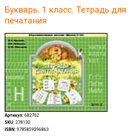
Букварь. 1 класс. Тетрадь для
печатания
Артикул:
682762
SKU:
278130
ISBN:
9785859396863