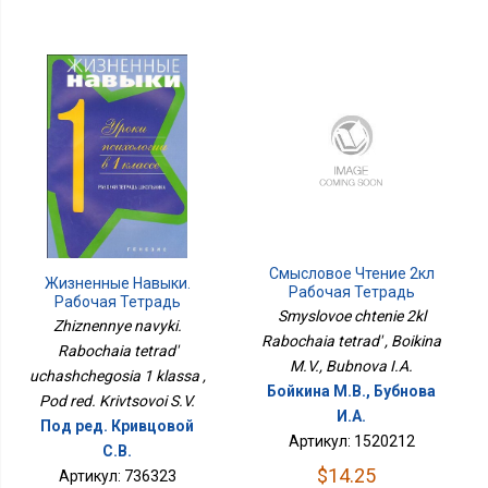
Смысловое Чтение 2кл
Жизненные Навыки.
Рабочая Тетрадь
Рабочая Тетрадь
Smyslovoe chtenie 2kl
Учащегося 1 Класса
Zhiznennye navyki.
Rabochaia tetrad' , Boikina
Rabochaia tetrad'
M.V., Bubnova I.A.
uchashchegosia 1 klassa ,
Бойкина М.В., Бубнова
Pod red. Krivtsovoi S.V.
И.А.
Под ред. Кривцовой
Артикул: 1520212
С.В.
$14.25
Артикул: 736323