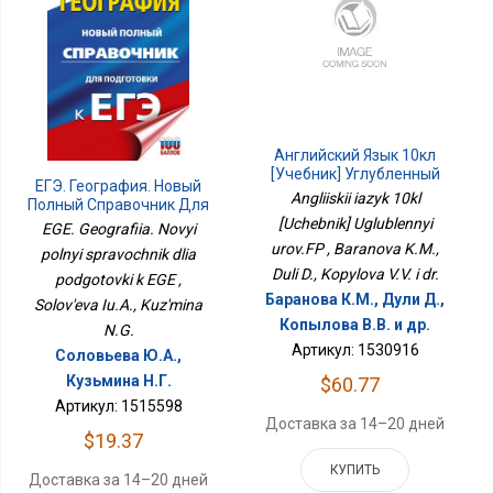
Английский Язык 10кл
[Учебник] Углубленный
ЕГЭ. География. Новый
Уров.ФП
Angliiskii iazyk 10kl
Полный Справочник Для
Подготовки К ЕГЭ
[Uchebnik] Uglublennyi
EGE. Geografiia. Novyi
urov.FP , Baranova K.M.,
polnyi spravochnik dlia
Duli D., Kopylova V.V. i dr.
podgotovki k EGE ,
Баранова К.М., Дули Д.,
Solov'eva Iu.A., Kuz'mina
Копылова В.В. и др.
N.G.
Артикул: 1530916
Соловьева Ю.А.,
Кузьмина Н.Г.
$60.77
Артикул: 1515598
Доставка за 14–20 дней
$19.37
КУПИТЬ
Доставка за 14–20 дней