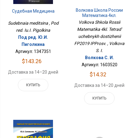
Волкова Школа России
Судебная Медицина
Математика 4кл.
Тетрадь Учебных
Volkova Shkola Rossii
Sudebnaia meditsina , Pod
Достижений ФП2019
Matematika 4kl. Tetrad'
red. Iu.I. Pigolkina
ИППросв.
uchebnykh dostizhenii
Под ред. Ю.И.
FP2019 IPProsv. , Volkova
Пиголкина
S. I.
Артикул: 1347351
Волкова С. И.
$143.26
Артикул: 1603520
Доставка за 14–20 дней
$14.32
КУПИТЬ
Доставка за 14–20 дней
КУПИТЬ