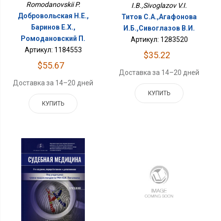
Romodanovskii P.
I.B.,Sivoglazov V.I.
Добровольская Н.Е.,
Титов С.А.,Агафонова
Баринов Е.Х.,
И.Б.,Сивоглазов В.И.
Ромодановский П.
Артикул: 1283520
Артикул: 1184553
$35.22
$55.67
Доставка за 14–20 дней
Доставка за 14–20 дней
КУПИТЬ
КУПИТЬ