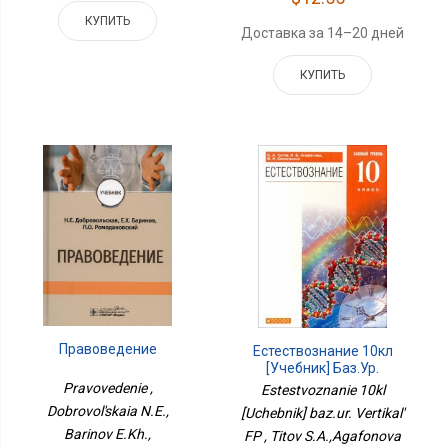
КУПИТЬ
Доставка за 14–20 дней
КУПИТЬ
Правоведение
Естествознание 10кл
[Учебник] Баз.ур.
Вертикаль ФП
Pravovedenie ,
Estestvoznanie 10kl
Dobrovol'skaia N.E.,
[Uchebnik] baz.ur. Vertikal'
Barinov E.Kh.,
FP , Titov S.A.,Agafonova