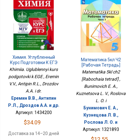
Химия. Углубленный
Математика 5кл Ч2
Курс Подготовки К ЕГЭ
[Рабочая Тетрадь]
Khimiia. Uglublennyi kurs
Matematika 5kl ch2
podgotovki k EGE , Eremin
[Rabochaia tetrad'] ,
V.V., Antipin R.L., Drozdov
Bunimovich E. A.,
A.A. i dr.
Kuznetsova L. V., Roslova
Еремин В.В., Антипин
L. O. i
Р.Л., Дроздов А.А. и др.
Бунимович Е. А.,
Артикул: 1434200
Кузнецова Л. В.,
$34.09
Рослова Л. О. и
Артикул: 1321893
Доставка за 14–20 дней
$12.55