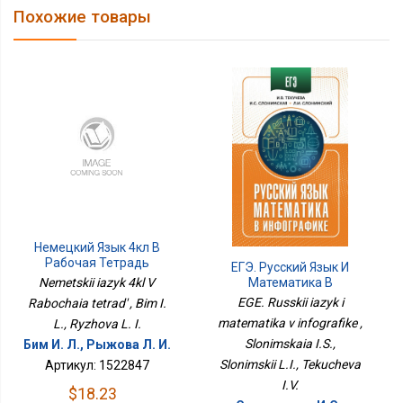
Похожие товары
Немецкий Язык 4кл В
Рабочая Тетрадь
ЕГЭ. Русский Язык И
Математика В
Nemetskii iazyk 4kl V
Инфографике
EGE. Russkii iazyk i
Rabochaia tetrad' , Bim I.
matematika v infografike ,
L., Ryzhova L. I.
Slonimskaia I.S.,
Бим И. Л., Рыжова Л. И.
Slonimskii L.I., Tekucheva
Артикул: 1522847
I.V.
$18.23