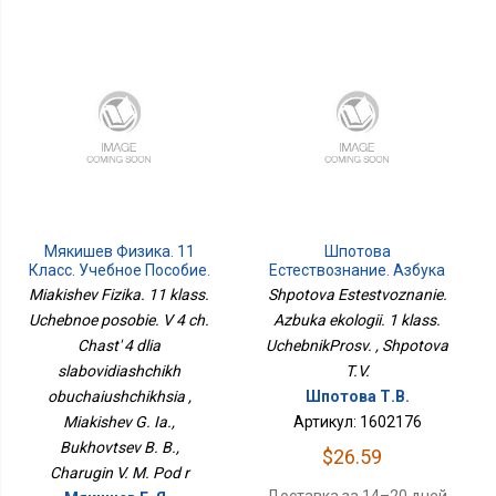
Мякишев Физика. 11
Шпотова
Класс. Учебное Пособие.
Естествознание. Азбука
В 4 Ч. Часть 4 Для
Экологии. 1 Класс.
Miakishev Fizika. 11 klass.
Shpotova Estestvoznanie.
Слабовидящих
УчебникПросв.
Uchebnoe posobie. V 4 ch.
Azbuka ekologii. 1 klass.
Обучающихся
Chast' 4 dlia
UchebnikProsv. , Shpotova
slabovidiashchikh
T.V.
obuchaiushchikhsia ,
Шпотова Т.В.
Miakishev G. Ia.,
Артикул: 1602176
Bukhovtsev B. B.,
$26.59
Charugin V. M. Pod r