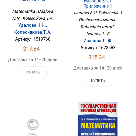
Иванова 6 Кл.
Приложение 1
Обществознание.
Matematika , Udalova
Ivanova 6 kl. Prilozhenie 1
Рабочая Тетрадь
N.N., Kolesnikova T.A.
Obshchestvoznanie.
Удалова Н.Н.,
Rabochaia tetrad' ,
Колесникова Т.А.
Ivanova L. F.
Артикул: 1519760
Иванова Л. Ф.
Артикул: 1623588
$17.84
$15.34
Доставка за 14–20 дней
Доставка за 14–20 дней
КУПИТЬ
КУПИТЬ