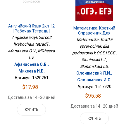
Английский Язык 2кл Ч2
Математика. Краткий
[Рабочая Тетрадь]
Справочник Для
Angliiskii iazyk 2kl ch2
Подготовки К ОГЭ И ЕГЭ
Matematika. Kratkii
[Rabochaia tetrad'] ,
spravochnik dlia
Afanas'eva O.V., Mikheeva
podgotovki k OGE i EGE ,
I.V.
Slonimskii L.I.,
Афанасьева О.В.,
Slonimskaia I.S.
Михеева И.В.
Слонимский Л.И.,
Артикул: 1520261
Слонимская И.С.
$17.98
Артикул: 1517920
$95.58
Доставка за 14–20 дней
Доставка за 14–20 дней
КУПИТЬ
КУПИТЬ