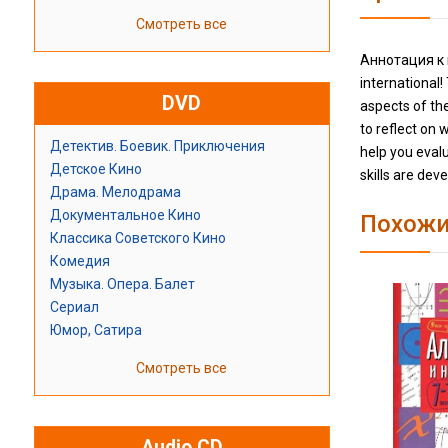
Смотреть все
Аннотация к кн
international
DVD
aspects of the
to reflect on 
Детектив. Боевик. Приключения
help you eval
Детское Кино
skills are dev
Драма. Мелодрама
Документальное Кино
Похожи
Классика Советского Кино
Комедия
Музыка. Опера. Балет
Сериал
Юмор, Сатира
Смотреть все
Audio CD