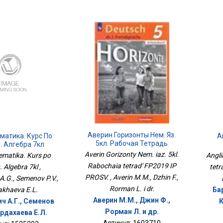
Аверин Горизонты Нем. Яз.
матика. Курс По
А
5кл. Рабочая Тетрадь
. Алгебра 7кл
ФП2019 ИП ПРОСВ.
Averin Gorizonty Nem. iaz. 5kl.
matika. Kurs po
Angli
Rabochaia tetrad' FP2019 IP
 Algebra 7kl ,
tetr
PROSV. , Averin M.M., Dzhin F.,
A.G., Semenov P.V.,
Rorman L. i dr.
khaeva E.L.
Бар
Аверин М.М., Джин Ф.,
ч А.Г., Семенов
К
Рорман Л. и др.
ардахаева Е.Л.
Артикул: 1603710