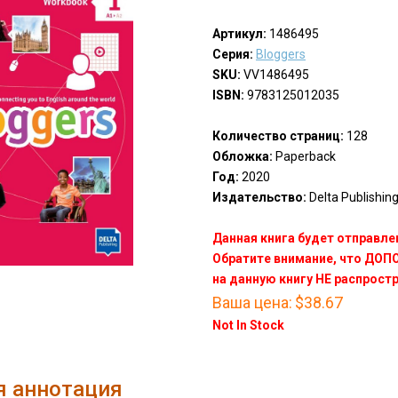
Артикул:
1486495
Серия:
Bloggers
SKU:
VV1486495
ISBN:
9783125012035
Количество страниц:
128
Обложка:
Paperback
Год:
2020
Издательство:
Delta Publishing
Данная книга будет отправлен
Обратите внимание, что ДО
на данную книгу НЕ распрост
Ваша цена:
$38.67
Not In Stock
я аннотация