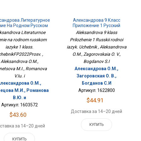
сандрова Литературное
Александрова 9 Класс
ние На Родном Русском
Приложение 1 Русский
Языке 1 Класс.
Родной Язык. Учебник
ksandrova Literaturnoe
Aleksandrova 9 klass
чебникФП2022Просв.
enie na rodnom russkom
Prilozhenie 1 Russkii rodnoi
iazyke 1 klass.
iazyk. Uchebnik , Aleksandrova
chebnikFP2022Prosv. ,
O.M., Zagorovskaia O. V.,
Aleksandrova O.M.,
Bogdanov S.I
netsova M.I., Romanova
Александрова О.М.,
V.Iu. i
Загоровская О. В.,
Александрова О.М.,
Богданов С.И
ецова М.И., Романова
Артикул: 1622800
В.Ю. и
$44.91
Артикул: 1603572
Доставка за 14–20 дней
$43.60
КУПИТЬ
ставка за 14–20 дней
КУПИТЬ