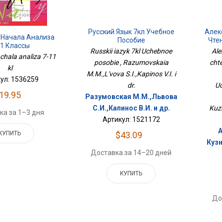
Русский Язык 7кл Учебное
Алек
 Начала Анализа
Пособие
Чте
11 Классы
Russkii iazyk 7kl Uchebnoe
Ale
achala analiza 7-11
У
posobie , Razumovskaia
cht
kl
M.M.,L'vova S.I.,Kapinos V.I. i
ул: 1536259
dr.
U
19.95
Разумовская М.М.,Львова
С.И.,Капинос В.И. и др.
Kuz
ка за 1–3 дня
Артикул: 1521172
КУПИТЬ
$43.09
Кузн
Доставка за 14–20 дней
КУПИТЬ
До