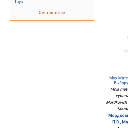
Toys
Смотреть все
Моя Мате
Выбору
Moia mate
vyboru.
Mordkovich 
Marda
Мордкови
П.В., М