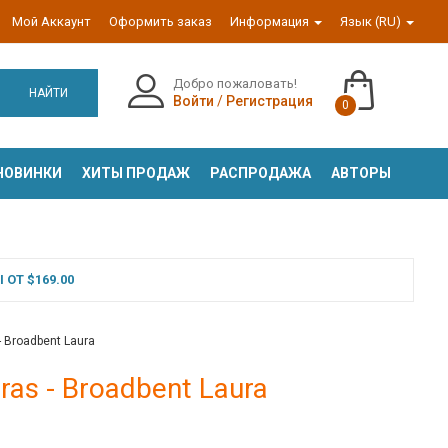
Мой Аккаунт
Оформить заказ
Информация
Язык (RU)
Добро пожаловать!
НАЙТИ
Войти
/
Регистрация
0
НОВИНКИ
ХИТЫ ПРОДАЖ
РАСПРОДАЖА
АВТОРЫ
ОТ $169.00
- Broadbent Laura
tras - Broadbent Laura