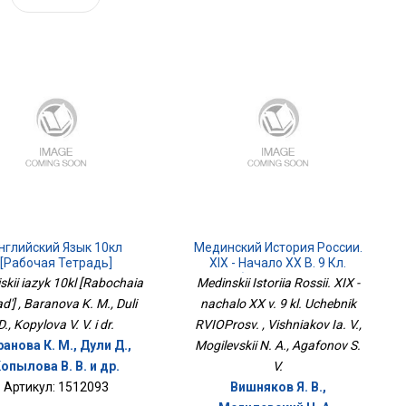
нглийский Язык 10кл
Мединский История России.
[Рабочая Тетрадь]
XIX - Начало XX В. 9 Кл.
Учебник РВИОПросв.
iskii iazyk 10kl [Rabochaia
Medinskii Istoriia Rossii. XIX -
ad'] , Baranova K. M., Duli
nachalo XX v. 9 kl. Uchebnik
D., Kopylova V. V. i dr.
RVIOProsv. , Vishniakov Ia. V.,
анова К. М., Дули Д.,
Mogilevskii N. A., Agafonov S.
опылова В. В. и др.
V.
Артикул: 1512093
Вишняков Я. В.,