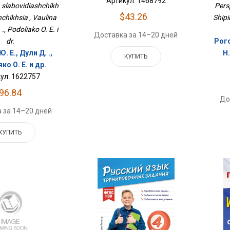
Артикул: 1468792
a slabovidiashchikh
Pers
$43.26
chikhsia , Vaulina
Shipi
. ., Podoliako O. E. i
Доставка за 14–20 дней
dr.
Рого
. Е., Дули Д. .,
Н
КУПИТЬ
о О. Е. и др.
ул: 1622757
96.84
До
 за 14–20 дней
КУПИТЬ