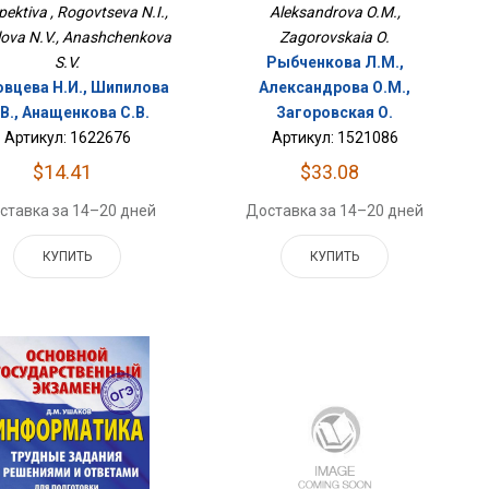
pektiva , Rogovtseva N.I.,
Aleksandrova O.M.,
lova N.V., Anashchenkova
Zagorovskaia O.
S.V.
Рыбченкова Л.М.,
вцева Н.И., Шипилова
Александрова О.М.,
.В., Анащенкова С.В.
Загоровская О.
Артикул: 1622676
Артикул: 1521086
$14.41
$33.08
ставка за 14–20 дней
Доставка за 14–20 дней
КУПИТЬ
КУПИТЬ