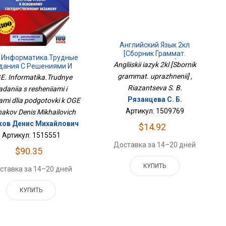
Английский Язык 2кл
[Сборник Граммат.
 Информатика.Трудные
Упражнений]
Angliiskii iazyk 2kl [Sbornik
дания С Решениями И
тами Для Подготовки К
grammat. uprazhnenii] ,
E. Informatika.Trudnye
ОГЭ
Riazantseva S. B.
adaniia s resheniiami i
Рязанцева С. Б.
ami dlia podgotovki k OGE
Артикул: 1509769
hakov Denis Mikhailovich
ков Денис Михайлович
$14.92
Артикул: 1515551
Доставка за 14–20 дней
$90.35
КУПИТЬ
ставка за 14–20 дней
КУПИТЬ