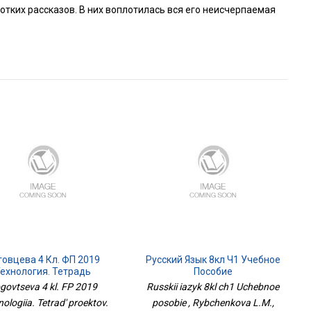
ротких рассказов. В них воплотилась вся его неисчерпаемая
говцева 4 Кл. ФП 2019
Русский Язык 8кл Ч1 Учебное
ехнология. Тетрадь
Пособие
оектов. Перспектива
govtseva 4 kl. FP 2019
Russkii iazyk 8kl ch1 Uchebnoe
ologiia. Tetrad' proektov.
posobie , Rybchenkova L.M.,