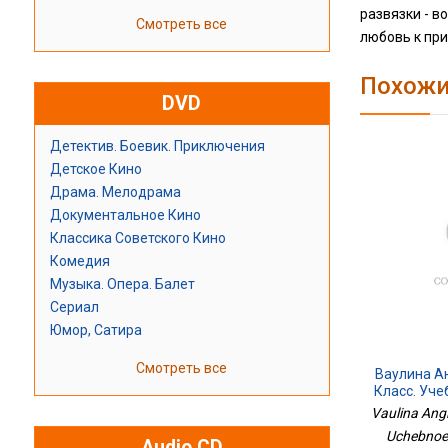
развязки - в
Смотреть все
любовь к пр
Похожи
DVD
Детектив. Боевик. Приключения
Детское Кино
Драма. Мелодрама
Документальное Кино
Классика Советского Кино
Комедия
Музыка. Опера. Балет
Сериал
Юмор, Сатира
Смотреть все
Ваулина Ан
Класс. Уче
Ч. Ч
Vaulina Angli
Сла
Uchebnoe 
Обу
Audio CD