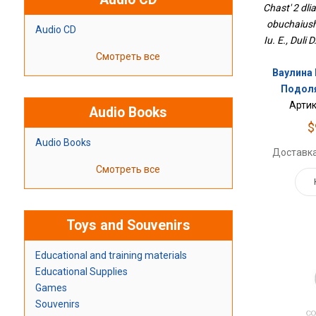
Chast' 2 dli
obuchaiush
Audio CD
Iu. E., Duli D
Смотреть все
Ваулина Ю
Подоляк
Артик
Audio Books
$
Audio Books
Доставка
Смотреть все
Toys and Souvenirs
Educational and training materials
Educational Supplies
Games
Souvenirs