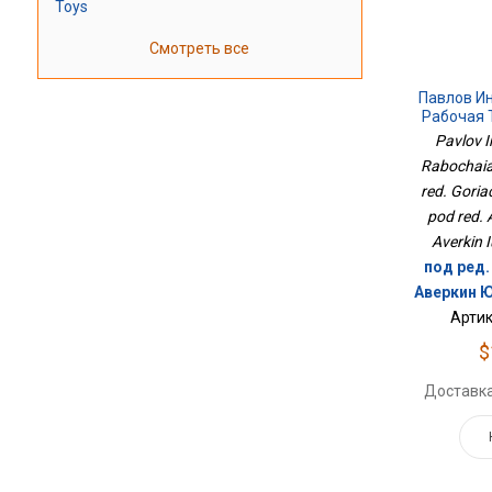
Toys
Смотреть все
Павлов И
Рабочая 
Ред. Горя
Pavlov I
Rabochaia
red. Goria
pod red. 
Averkin I
под ред. 
Аверкин Ю
Артик
$
Доставка