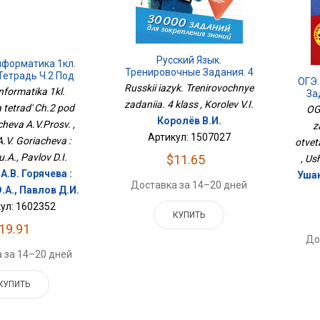
Русский Язык.
нформатика 1кл.
Тренировочные Задания. 4
Тетрадь Ч.2 Под
ОГЭ.
Класс
Russkii iazyk. Trenirovochnye
чева А.В.Просв.
nformatika 1kl.
За
zadaniia. 4 klass , Korolev V.I.
Отве
 tetrad' Ch.2 pod
OG
Королёв В.И.
cheva A.V.Prosv. ,
z
Артикул: 1507027
A.V. Goriacheva :
otvet
u.A., Pavlov D.I.
$11.65
, Us
А.В. Горячева :
Уша
Доставка за 14–20 дней
.А., Павлов Д.И.
ул: 1602352
КУПИТЬ
19.91
До
 за 14–20 дней
КУПИТЬ