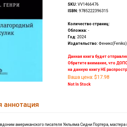
SKU:
VV1466476
ISBN:
9785222396315
Количество страниц:
Обложка:
-
Год:
2024
Издательство:
Феникс(Feniks)
Данная книга будет отправлен
Обратите внимание, что ДО
на данную книгу НЕ распрост
Ваша цена:
$17.98
Not In Stock
я аннотация
севдоним американского писателя Уильяма Сидни Портера, мастер