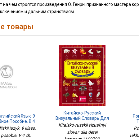
от на чем строятся произведения О. Генри, признанного мастера ко
иключениям и дальним странствиям.
е товары
Китайско-Русский
глийский Язык. 9
Ро
Визуальный Словарь Для
бное Пособие. В 4
Т
Детей
Kitaisko-russkii vizual'nyi
асть 2 Для
Пр
iskii iazyk. 9 klass.
Ro
бовидящих
slovar' dlia detei
posobie. V 4 ch.
Tekhn
чающихся