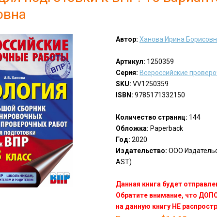
овна
Автор:
Ханова Ирина Борисов
Артикул:
1250359
Серия:
Всероссийские провер
SKU:
VV1250359
ISBN:
9785171332150
Количество страниц:
144
Обложка:
Paperback
Год:
2020
Издательство:
ООО Издательст
AST)
Данная книга будет отправлен
Обратите внимание, что ДО
на данную книгу НЕ распрост