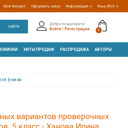
Мой Аккаунт
Оформить заказ
Информация
Язык (RU)
Добро пожаловать!
НАЙТИ
Войти
/
Регистрация
0
НОВИНКИ
ХИТЫ ПРОДАЖ
РАСПРОДАЖА
АВТОРЫ
ОТ $169.00
чных вариантов проверочных
ов. 5 класс - Ханова Ирина