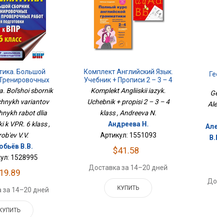
тика. Большой
Комплект Английский Язык.
Ге
 Тренировочных
Учебник + Прописи 2 – 3 – 4
ов Проверочных
Класс
. Bol'shoi sbornik
Komplekt Angliiskii iazyk.
Ge
я Подготовки К
chnykh variantov
Uchebnik + propisi 2 – 3 – 4
Ale
. 6 Класс
hnykh rabot dlia
klass , Andreeva N.
 k VPR. 6 klass ,
Андреева Н.
Але
ob'ev V.V.
Артикул: 1551093
В.
обьёв В.В.
$41.58
ул: 1528995
Доставка за 14–20 дней
19.89
До
КУПИТЬ
 за 14–20 дней
КУПИТЬ