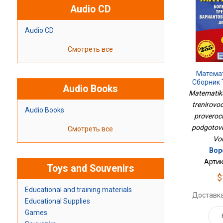
Audio CD
Audio CD
Смотреть все
Матема
Сборник
Audio Books
Вариант
Matematika
Работ Дл
trenirovo
ВПР
Audio Books
proveroc
podgotovki
Смотреть все
Vor
Вор
Артик
Toys and Souvenirs
$
Educational and training materials
Доставка
Educational Supplies
Games