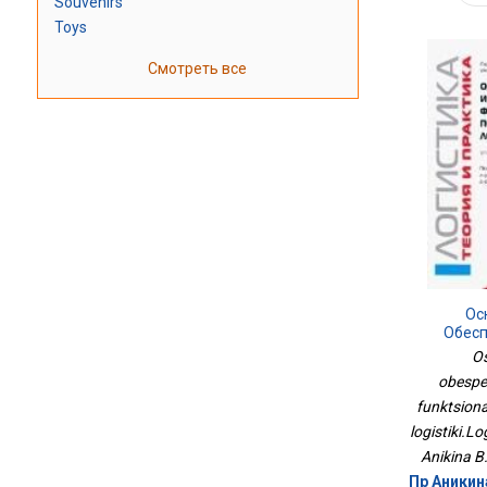
Souvenirs
Toys
Смотреть все
Ос
Обес
Функ
Os
По
obespe
Логистики.
funktsion
logistiki.Log
Anikina B.
Пр Аникин