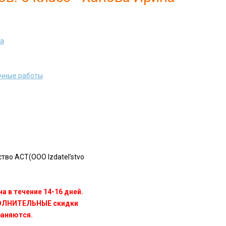
на
очные работы
во АСТ(OOO Izdatel'stvo
а в течение 14-16 дней.
ПОЛНИТЕЛЬНЫЕ скидки
раняются.