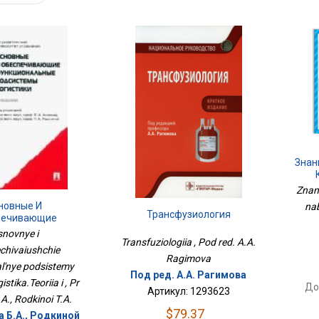
Знан
Znani
новные И
nab
Трансфузиология
печивающие
циональные
novnye i
дсистемы
Transfuziologiia , Pod red. A.A.
chivaiushchie
Логистика.Теория
Ragimova
al'nye podsistemy
И
Под ред. А.А. Рагимова
istika.Teoriia i , Pr
До
Артикул: 1293623
A., Rodkinoi T.A.
$79.37
а Б.А., Родкиной