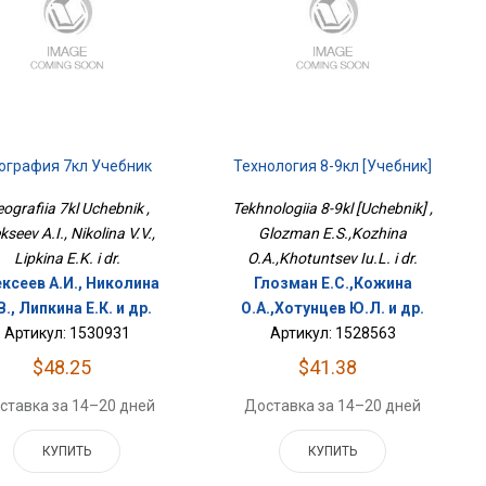
ография 7кл Учебник
Технология 8-9кл [Учебник]
ografiia 7kl Uchebnik ,
Tekhnologiia 8-9kl [Uchebnik] ,
kseev A.I., Nikolina V.V.,
Glozman E.S.,Kozhina
Lipkina E.K. i dr.
O.A.,Khotuntsev Iu.L. i dr.
ксеев А.И., Николина
Глозман Е.С.,Кожина
В., Липкина Е.К. и др.
О.А.,Хотунцев Ю.Л. и др.
Артикул: 1530931
Артикул: 1528563
$48.25
$41.38
ставка за 14–20 дней
Доставка за 14–20 дней
КУПИТЬ
КУПИТЬ