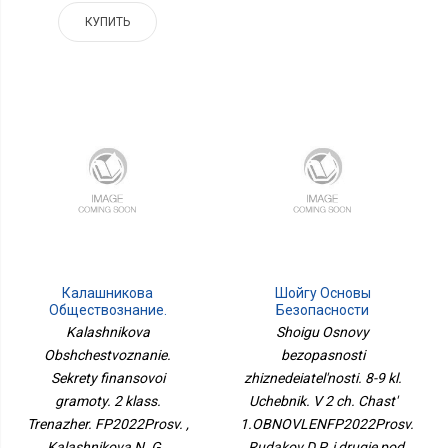
КУПИТЬ
Калашникова
Шойгу Основы
Обществознание.
Безопасности
Секреты Финансовой
Жизнедеятельности. 8-9
Kalashnikova
Shoigu Osnovy
Грамоты. 2 Класс.
Кл. Учебник. В 2 Ч. Часть
Obshchestvoznanie.
bezopasnosti
Тренажёр.
1.ОБНОВЛЕНФП2022Просв.
Sekrety finansovoi
ФП2022Просв.
zhiznedeiatel'nosti. 8-9 kl.
gramoty. 2 klass.
Uchebnik. V 2 ch. Chast'
Trenazher. FP2022Prosv. ,
1.OBNOVLENFP2022Prosv.
Kalashnikova N. G.,
, Rudakov D.P. i drugie pod