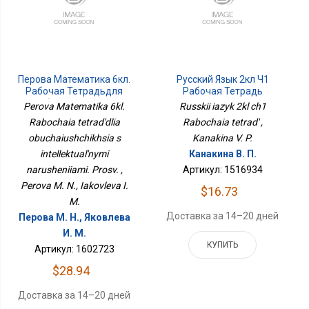
Перова Математика 6кл.
Русский Язык 2кл Ч1
Рабочая Тетрадьдля
Рабочая Тетрадь
Обучающихся С
Perova Matematika 6kl.
Russkii iazyk 2kl ch1
Интеллектуальными
Rabochaia tetrad'dlia
Rabochaia tetrad' ,
Нарушениями. Просв.
obuchaiushchikhsia s
Kanakina V. P.
intellektual'nymi
Канакина В. П.
narusheniiami. Prosv. ,
Артикул: 1516934
Perova M. N., Iakovleva I.
$16.73
M.
Доставка за 14–20 дней
Перова М. Н., Яковлева
И. М.
КУПИТЬ
Артикул: 1602723
$28.94
Доставка за 14–20 дней