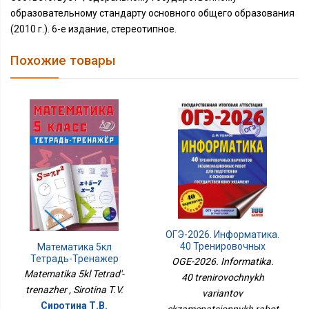
образовательному стандарту основного общего образования
(2010 г.). 6-е издание, стереотипное.
Похожие товары
ОГЭ-2026. Информатика.
40 Тренировочных
Математика 5кл
Вариантов
Тетрадь-Тренажер
OGE-2026. Informatika.
Экзаменационных
Matematika 5kl Tetrad'-
40 trenirovochnykh
Работ Для Подготовки К
trenazher , Sirotina T.V.
Основному
variantov
Государственному
Сиротина Т.В.
ekzamenatsionnykh rabot