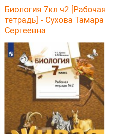
Биология 7кл ч2 [Рабочая
тетрадь] - Сухова Тамара
Сергеевна