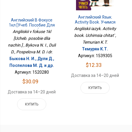
Английский Язык.
Английский В Фокусе
Activity Book. Учимся
1кл [Учеб. Пособие Для
Читать
Angliiskii iazyk. Activity
Начин.]
Angliiskii v fokuse 1kl
book. Uchimsia chitat' ,
[Ucheb. posobie dlia
Temurian K.T.
nachin.] , Bykova N. I., Duli
Темурян К.Т.
D., Pospelova M. D. i dr.
Артикул: 1539305
Быкова Н. И., Дули Д.,
$12.33
Поспелова М. Д. и др.
Артикул: 1520280
Доставка за 14–20 дней
$30.09
КУПИТЬ
Доставка за 14–20 дней
КУПИТЬ