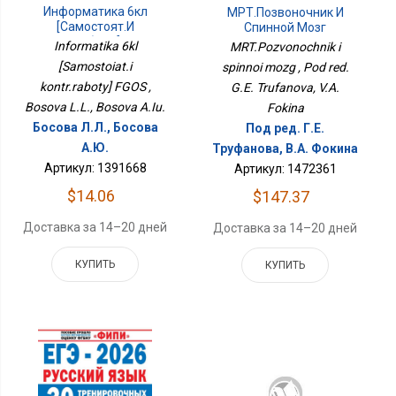
Информатика 6кл
МРТ.Позвоночник И
[Самостоят.и
Спинной Мозг
Контр.работы] ФГОС
Informatika 6kl
MRT.Pozvonochnik i
[Samostoiat.i
spinnoi mozg , Pod red.
kontr.raboty] FGOS ,
G.E. Trufanova, V.A.
Bosova L.L., Bosova A.Iu.
Fokina
Босова Л.Л., Босова
Под ред. Г.Е.
А.Ю.
Труфанова, В.А. Фокина
Артикул: 1391668
Артикул: 1472361
$14.06
$147.37
Доставка за 14–20 дней
Доставка за 14–20 дней
КУПИТЬ
КУПИТЬ