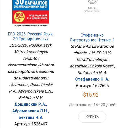
ЕГЭ-2026. Русский Язык.
Стефаненко
30 Тренировочных
Литературное Чтение. 1
Вариантов
Кл. ФП 2019 Тетрадь
EGE-2026. Russkii iazyk.
Stefanenko Literaturnoe
Экзаменационных
Учебных Достижений
30 trenirovochnykh
chtenie. 1 kl. FP 2019
Работ Для Подготовки К
Школа России
variantov
Единому
Tetrad' uchebnykh
Государственному
ekzamenatsionnykh rabot
dostizhenii Shkola Rossii ,
Экзамену
dlia podgotovki k edinomu
Stefanenko N. A.
gosudarstvennomu
Стефаненко Н. А.
ekzamenu , Doshchinskii
Артикул: 1622695
R.A., Abramovskaia L.N.,
$15.92
Bekhtina N.V.
Дощинский Р.А.,
Доставка за 14–20 дней
Абрамовская Л.Н.,
КУПИТЬ
Бехтина Н.В.
Артикул: 1526467