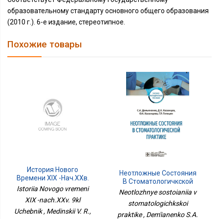
образовательному стандарту основного общего образования
(2010 г.). 6-е издание, стереотипное.
Похожие товары
История Нового
Неотложные Состояния
Времени XIX -нач.XXв.
В Стоматологичкской
9кл Учебник
Istoriia Novogo vremeni
Практике
Neotlozhnye sostoianiia v
XIX -nach.XXv. 9kl
stomatologichkskoi
Uchebnik , Medinskii V. R.,
praktike , Dem'ianenko S.A.