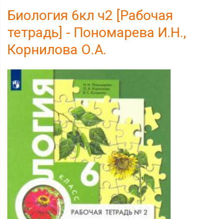
Биология 6кл ч2 [Рабочая
тетрадь] - Пономарева И.Н.,
Корнилова О.А.