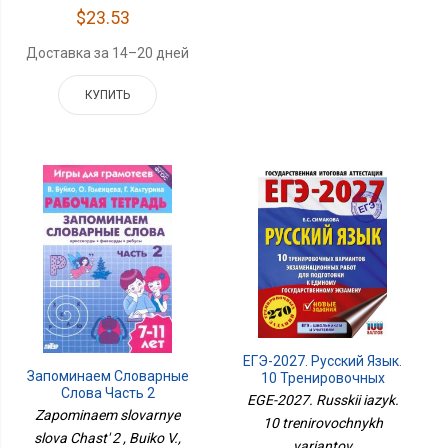
$23.53
Доставка за 14–20 дней
КУПИТЬ
ЕГЭ-2027. Русский Язык.
Запоминаем Словарные
10 Тренировочных
Слова Часть 2
Вариантов
EGE-2027. Russkii iazyk.
Экзаменационных
Zapominaem slovarnye
10 trenirovochnykh
Работ Для Подготовки К
slova Chast' 2 , Buiko V.,
variantov
ЕГЭ