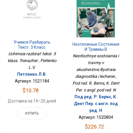
Учимся Разбирать
Неотложные Состояния
Текст. 3 Класс.
И Травмы В
Тренажёр
Uchimsia razbirat' tekst. 3
Акушерстве.Быстрая
Neotlozhnye sostoianiia i
Диагностика И Лечение
klass. Trenazher , Petlenko
travmy v
L.V.
akusherstve.Bystraia
Петленко Л.В.
diagnostika i lechenie ,
Артикул: 1521184
Pod red. R. Berns, K. Dent
$10.78
Per. s angl. pod red. N
Под ред. Р. Бернс, К.
Доставка за 14–20 дней
Дент Пер. с англ. под
ред. Н
КУПИТЬ
Артикул: 1520804
$226.72