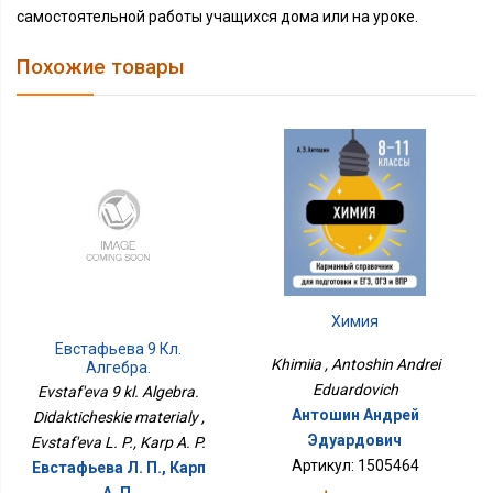
самостоятельной работы учащихся дома или на уроке.
Похожие товары
Химия
Евстафьева 9 Кл.
Khimiia , Antoshin Andrei
Алгебра.
Дидактические
Eduardovich
Evstaf'eva 9 kl. Algebra.
Материалы
Антошин Андрей
Didakticheskie materialy ,
Эдуардович
Evstaf'eva L. P., Karp A. P.
Артикул: 1505464
Евстафьева Л. П., Карп