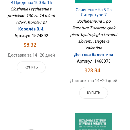
В Пределах 100 За 15
Минут В День
Slozhenie i vychitanie v
Сочинение На 5 По
Литературе.7
predelakh 100 za 15 minut
Секретов,как Писать
Sochinenie na 5 po
v den' , Korolev V.I.
Быстро,легко И Своими
literature.7 sekretov,kak
Королёв В.И.
Словами
pisat' bystro,legko i svoimi
Артикул: 1524892
slovami , Degteva
$8.32
Valentina
Дегтева Валентина
Доставка за 14–20 дней
Артикул: 1466073
КУПИТЬ
$23.84
Доставка за 14–20 дней
КУПИТЬ