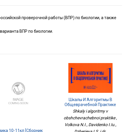
оссийской проверочной работы (ВПР) по биологии, а также
варианта ВПР по биологии.
Шкалы И Алгоритмы В
Общеврачебной Практике
Shkaly i algoritmy v
obshchevrachebnoi praktike ,
Volkova N.I., Davidenko I.Iu.,
зика 10-11кл [Сборник
Dzherieva I.S. i dr.