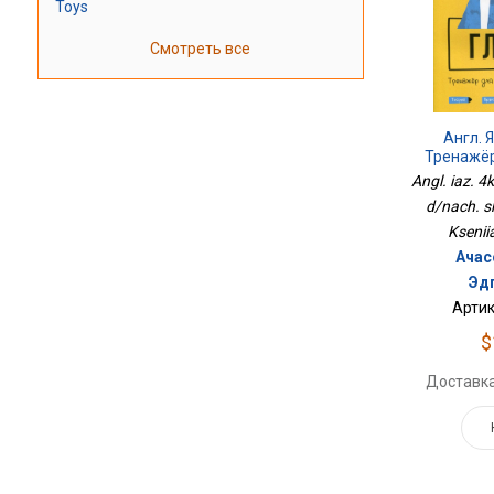
Toys
Смотреть все
Англ. Я
Тренажё
Angl. iaz. 4
d/nach. s
Ksenii
Ачас
Эд
Артик
$
Доставка