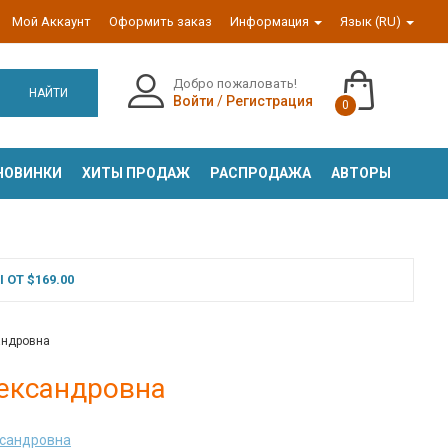
Мой Аккаунт
Оформить заказ
Информация
Язык (RU)
Добро пожаловать!
НАЙТИ
Войти
/
Регистрация
0
НОВИНКИ
ХИТЫ ПРОДАЖ
РАСПРОДАЖА
АВТОРЫ
ОТ $169.00
андровна
лександровна
ксандровна