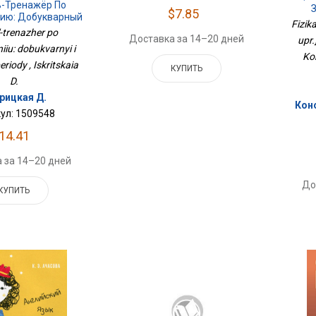
ь-Тренажёр По
З
$7.85
нию: Добукварный
Fizik
арный Периоды
'-trenazher po
Доставка за 14–20 дней
upr.
iiu: dobukvarnyi i
Ko
riody , Iskritskaia
КУПИТЬ
D.
рицкая Д.
Коно
ул: 1509548
14.41
 за 14–20 дней
До
КУПИТЬ