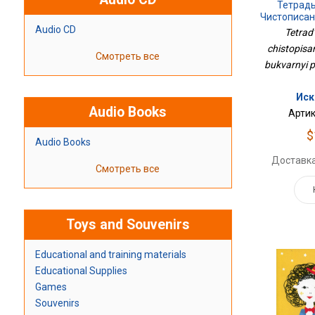
Тетрад
Чистописа
И Букв
Audio CD
Tetrad
chistopisan
Смотреть все
bukvarnyi pe
Иск
Audio Books
Артик
$
Audio Books
Доставка
Смотреть все
Toys and Souvenirs
Educational and training materials
Educational Supplies
Games
Souvenirs