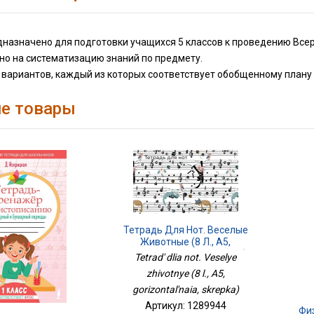
назначено для подготовки учащихся 5 классов к проведению Всер
но на систематизацию знаний по предмету.
вариантов, каждый из которых соответствует обобщенному плану 
е товары
Тетрадь Для Нот. Веселые
Животные (8 Л., А5,
Горизонтальная, Скрепка)
Tetrad' dlia not. Veselye
zhivotnye (8 l., A5,
gorizontal'naia, skrepka)
Артикул: 1289944
Фи