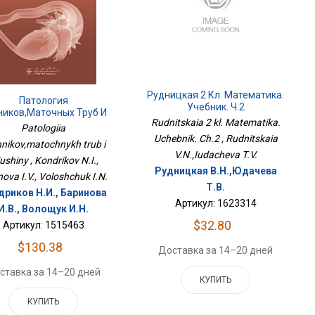
Рудницкая 2 Кл. Математика.
Патология
Учебник. Ч.2
ников,маточных Труб И
Rudnitskaia 2 kl. Matematika.
Брюшины
Patologiia
Uchebnik. Ch.2 , Rudnitskaia
hnikov,matochnykh trub i
V.N.,Iudacheva T.V.
iushiny , Kondrikov N.I.,
Рудницкая В.Н.,Юдачева
nova I.V., Voloshchuk I.N.
Т.В.
дриков Н.И., Баринова
Артикул: 1623314
И.В., Волощук И.Н.
$32.80
Артикул: 1515463
$130.38
Доставка за 14–20 дней
ставка за 14–20 дней
КУПИТЬ
КУПИТЬ