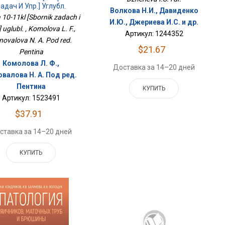
адач И Упр.] Углубл.
Волкова Н.И., Давиденко
a 10-11kl [Sbornik zadach i
И.Ю., Джериева И.С. и др.
] uglubl. , Komolova L. F.,
Артикул: 1244352
novalova N. A. Pod red.
$21.67
Pentina
Комолова Л. Ф.,
Доставка за 14–20 дней
валова Н. А. Под ред.
Пентина
КУПИТЬ
Артикул: 1523491
$37.91
ставка за 14–20 дней
КУПИТЬ