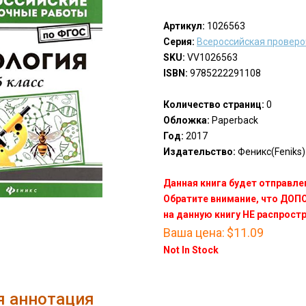
Артикул:
1026563
Серия:
Всероссийская проверо
SKU:
VV1026563
ISBN:
9785222291108
Количество страниц:
0
Обложка:
Paperback
Год:
2017
Издательство:
Феникс(Feniks)
Данная книга будет отправлен
Обратите внимание, что ДО
на данную книгу НЕ распрост
Ваша цена:
$11.09
Not In Stock
я аннотация