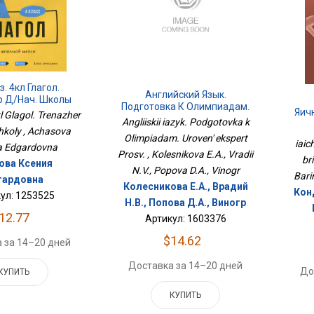
з. 4кл Глагол.
Английский Язык.
р Д/нач. Школы
Подготовка К Олимпиадам.
Яич
kl Glagol. Trenazher
Уровень Эксперт Просв.
Angliiskii iazyk. Podgotovka k
hkoly , Achasova
Olimpiadam. Uroven' ekspert
iaic
a Edgardovna
Prosv. , Kolesnikova E.A., Vradii
br
ова Ксения
N.V., Popova D.A., Vinogr
Bari
гардовна
Колесникова Е.А., Врадий
Кон
ул: 1253525
Н.В., Попова Д.А., Виногр
12.77
Артикул: 1603376
$14.62
 за 14–20 дней
Доставка за 14–20 дней
До
КУПИТЬ
КУПИТЬ