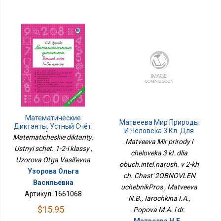
Математические
Матвеева Мир Природы
Диктанты. Устный Счёт.
И Человека 3 Кл. Для
1-2-Й Классы
Matematicheskie diktanty.
Обуч.интел.наруш. В 2-Х
Matveeva Mir prirody i
Ч. Часть 2ОБНОВЛЕН
Ustnyi schet. 1-2-i klassy ,
cheloveka 3 kl. dlia
УчебникПрос
Uzorova Ol'ga Vasil'evna
obuch.intel.narush. v 2-kh
Узорова Ольга
ch. Chast' 2OBNOVLEN
Васильевна
uchebnikPros , Matveeva
Артикул: 1661068
N.B., Iarochkina I.A.,
$15.95
Popova M.A. i dr.