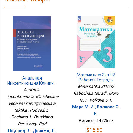
Математика 3кл Ч2
Анальная
Рабочая Тетрадь
Инконтиненция.Клиническое
Matematika 3kl ch2
Ведение И
Anal'naia
Хирургическая Тактика
Rabochaia tetrad' , Moro
inkontinentsiia.Klinicheskoe
M. I., Volkova S. I.
vedenie i khirurgicheskaia
Моро М. И., Волкова С.
taktika , Pod red. L.
И.
Dochimo, L. Bruskiano
Артикул: 1472557
Per. s angl. Pod
$15.50
Под ред. Л. Дочимо, Л.