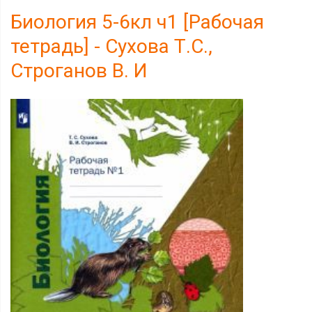
Биология 5-6кл ч1 [Рабочая
тетрадь] - Сухова Т.С.,
Строганов В. И