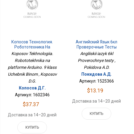
Копосов Технология.
Английский Язык 6кл
Робототехника На
Проверочные Тесты
Платформе Arduino. 9
Koposov Tekhnologiia.
Angliiskii iazyk 6kl
Класс Учебник Бином
Robototekhnika na
Proverochnye testy ,
platforme Arduino. 9 klass
Pokidova A.D.
Uchebnik Binom , Koposov
Покидова А.Д.
D.G.
Артикул: 1525366
Копосов Д.Г.
$13.19
Артикул: 1602346
Доставка за 14–20 дней
$37.37
КУПИТЬ
Доставка за 14–20 дней
КУПИТЬ