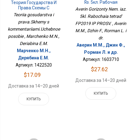
Яз. 5кл. Рабочая
Теория Государства И
Тетрадь ФП2019 ИП
Права.Схемы С
Averin Gorizonty Nem. iaz.
ПРОСВ.
Комментариями.Учебное
Teoriia gosudarstva i
5kl. Rabochaia tetrad'
Пособие
prava.Skhemy s
FP2019 IP PROSV. , Averin
kommentariiami.Uchebnoe
M.M., Dzhin F., Rorman L. i
posobie , Marchenko M.N.,
dr.
Deriabina E.M.
Аверин М.М., Джин Ф.,
Марченко М.Н.,
Рорман Л. и др.
Дерябина Е.М.
Артикул: 1603710
Артикул: 1422520
$27.62
$17.09
Доставка за 14–20 дней
Доставка за 14–20 дней
КУПИТЬ
КУПИТЬ