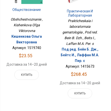
Обществознание
Практическая И
Лабораторная
Obshchestvoznanie ,
Гематология
Prakticheskaia i
Kishenkova Ol'ga
laboratornaia
Viktorovna
gematologiia , Pod red.
Кишенкова Ольга
Bein B. Dzh., Beits I.,
Викторовна
Laffan M.A. Per. s
Артикул: 1519740
Под ред. Бейн Б. Дж.,
Бейтс И., Лаффан М.А.
$23.55
Пер. с
Доставка за 14–20 дней
Артикул: 1415673
$268.45
КУПИТЬ
Доставка за 14–20 дней
КУПИТЬ