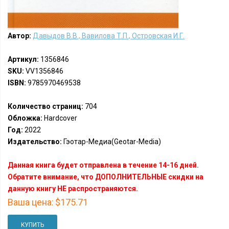
Автор:
Давыдов В.В., Вавилова Т.П., Островская И.Г.
Артикул:
1356846
SKU:
VV1356846
ISBN:
9785970469538
Количество страниц:
704
Обложка:
Hardcover
Год:
2022
Издательство:
Гэотар-Медиа(Geotar-Media)
Данная книга будет отправлена в течение 14-16 дней.
Обратите внимание, что ДОПОЛНИТЕЛЬНЫЕ скидки на
данную книгу НЕ распространяются.
Ваша цена:
$175.71
КУПИТЬ