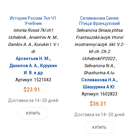
История России 7кл Ч1
Селиванова Синяя
Учебник
Птица Французский
Язык.Второй
Istoriia Rossii 7kl ch1
Selivanova Siniaia ptitsa
Иностранный Язык .6кл.
Uchebnik , Arsent'ev N. M.,
Frantsuzskii iazyk.Vtoroi
В 2-Х Ч. Ч.2
Danilov A. A., Kurukin I. V. i
inostrannyi iazyk .6kl. V 2-
УчебникФП2022
dr
kh ch. Ch.2
Арсентьев Н. М.,
UchebnikFP2022 ,
Данилов А. А., Курукин
Selivanova N.A.,
И. В. и др
Shashurina A.Iu.
Артикул: 1521043
Селиванова Н.А.,
Шашурина А.Ю.
$23.91
Артикул: 1602823
Доставка за 14–20 дней
$36.31
КУПИТЬ
Доставка за 14–20 дней
КУПИТЬ