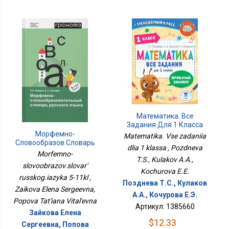
Математика. Все
Задания Для 1 Класса
Морфемно-
Matematika. Vse zadaniia
Словообразов.словарь
dlia 1 klassa , Pozdneva
Русског.языка 5-11кл
Morfemno-
T.S., Kulakov A.A.,
slovoobrazov.slovar'
Kochurova E.E.
russkog.iazyka 5-11kl ,
Позднева Т.С., Кулаков
Zaikova Elena Sergeevna,
А.А., Кочурова Е.Э.
Popova Tat'iana Vital'evna
Артикул: 1385660
Зайкова Елена
$12.33
Сергеевна, Попова