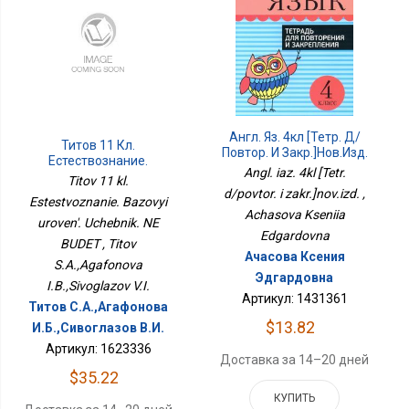
Англ. Яз. 4кл [Тетр. Д/
Титов 11 Кл.
Повтор. И Закр.]нов.изд.
Естествознание.
Angl. iaz. 4kl [Tetr.
Базовый Уровень.
Titov 11 kl.
Учебник. НЕ БУДЕТ
d/povtor. i zakr.]nov.izd. ,
Estestvoznanie. Bazovyi
Achasova Kseniia
uroven'. Uchebnik. NE
Edgardovna
BUDET , Titov
Ачасова Ксения
S.A.,Agafonova
Эдгардовна
I.B.,Sivoglazov V.I.
Артикул: 1431361
Титов С.А.,Агафонова
$13.82
И.Б.,Сивоглазов В.И.
Артикул: 1623336
Доставка за 14–20 дней
$35.22
КУПИТЬ