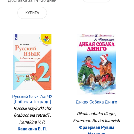
Доставка за 14–20 дней
КУПИТЬ
Русский Язык 2кл Ч2
[Рабочая Тетрадь]
Дикая Собака Динго
Russkii iazyk 2kl ch2
Dikaia sobaka dingo ,
[Rabochaia tetrad'] ,
Fraerman Ruvim Isaevich
Kanakina V. P.
Фраерман Рувим
Канакина В. П.