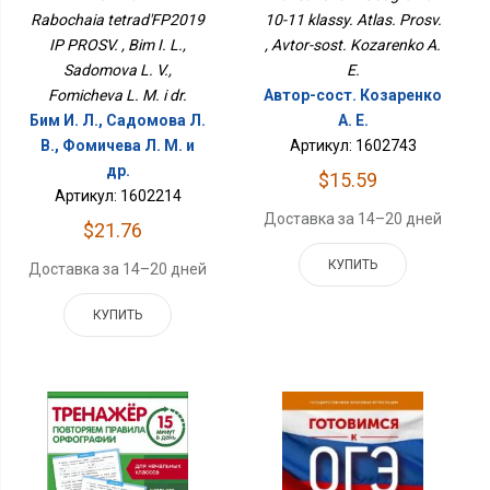
ПРОСВ.
Rabochaia tetrad'FP2019
10-11 klassy. Atlas. Prosv.
IP PROSV. , Bim I. L.,
, Avtor-sost. Kozarenko A.
Sadomova L. V.,
E.
Fomicheva L. M. i dr.
Автор-сост. Козаренко
Бим И. Л., Садомова Л.
А. Е.
В., Фомичева Л. М. и
Артикул: 1602743
др.
$15.59
Артикул: 1602214
Доставка за 14–20 дней
$21.76
КУПИТЬ
Доставка за 14–20 дней
КУПИТЬ