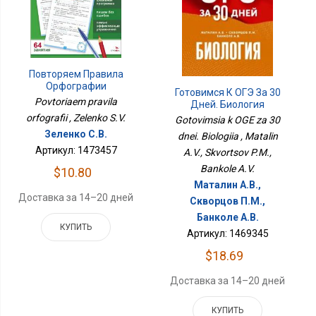
Повторяем Правила
Орфографии
Готовимся К ОГЭ За 30
Povtoriaem pravila
Дней. Биология
orfografii , Zelenko S.V.
Gotovimsia k OGE za 30
Зеленко С.В.
dnei. Biologiia , Matalin
Артикул: 1473457
A.V., Skvortsov P.M.,
Bankole A.V.
$10.80
Маталин А.В.,
Доставка за 14–20 дней
Скворцов П.М.,
Банколе А.В.
КУПИТЬ
Артикул: 1469345
$18.69
Доставка за 14–20 дней
КУПИТЬ