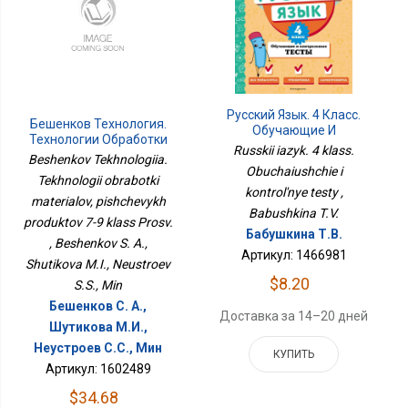
Русский Язык. 4 Класс.
Бешенков Технология.
Обучающие И
Технологии Обработки
Контрольные Тесты
Russkii iazyk. 4 klass.
Материалов, Пищевых
Beshenkov Tekhnologiia.
Продуктов 7-9 Класс
Obuchaiushchie i
Tekhnologii obrabotki
Просв.
kontrol'nye testy ,
materialov, pishchevykh
Babushkina T.V.
produktov 7-9 klass Prosv.
Бабушкина Т.В.
, Beshenkov S. A.,
Артикул: 1466981
Shutikova M.I., Neustroev
$8.20
S.S., Min
Бешенков С. А.,
Доставка за 14–20 дней
Шутикова М.И.,
Неустроев С.С., Мин
КУПИТЬ
Артикул: 1602489
$34.68