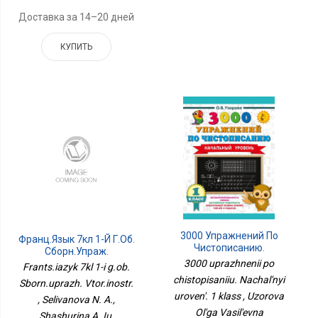
Доставка за 14–20 дней
КУПИТЬ
3000 Упражнений По
Франц.язык 7кл 1-Й Г.об.
Чистописанию.
Сборн.упраж.
Начальный Уровень. 1
Втор.иностр.
3000 uprazhnenii po
Frants.iazyk 7kl 1-i g.ob.
Класс
chistopisaniiu. Nachal'nyi
Sborn.uprazh. Vtor.inostr.
uroven'. 1 klass , Uzorova
, Selivanova N. A.,
Ol'ga Vasil'evna
Shashurina A. Iu.