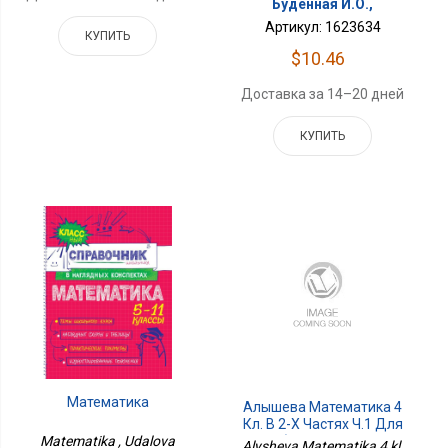
Буденная И.О.,
Артикул: 1623634
КУПИТЬ
$10.46
Доставка за 14–20 дней
КУПИТЬ
Математика
Алышева Математика 4
Кл. В 2-Х Частях Ч.1 Для
Обучающихся С
Matematika , Udalova
Alysheva Matematika 4 kl.