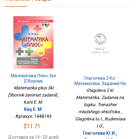
Математика Плюс 3кл
Глаголева 2 Кл.
[Сборник
Математика. Задания На
Занимат.заданий]
Matematika plius 3kl
Логику. Тренажёр
Glagoleva 2 kl.
Младшего Школьника
[Sbornik zanimat.zadanii] ,
Matematika. Zadaniia na
Kats E. M.
logiku. Trenazher
Кац Е. М.
mladshego shkol'nika ,
Артикул: 1448149
Glagoleva Iu.I., Budennaia
$11.71
I.O.,
Глаголева Ю.И.,
Доставка за 14–20 дней