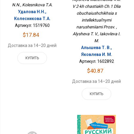
Интеллектуальными
N.N., Kolesnikova T.A.
V 2-kh chastiakh Ch.1 Dlia
Нарушениями Просв.
Удалова Н.Н.,
obuchaiushchikhsia s
Колесникова Т.А.
intellektual'nymi
Артикул: 1519760
narusheniiami Prosv. ,
Alysheva T. V., Iakovleva I.
$17.84
M.
Доставка за 14–20 дней
Алышева Т. В.,
Яковлева И. М.
КУПИТЬ
Артикул: 1602892
$40.87
Доставка за 14–20 дней
КУПИТЬ