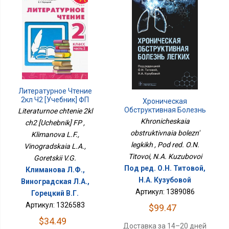
Литературное Чтение
2кл Ч2 [Учебник] ФП
Хроническая
Обструктивная Болезнь
Literaturnoe chtenie 2kl
Легких
Khronicheskaia
ch2 [Uchebnik] FP ,
obstruktivnaia bolezn'
Klimanova L.F.,
legkikh , Pod red. O.N.
Vinogradskaia L.A.,
Titovoi, N.A. Kuzubovoi
Goretskii V.G.
Под ред. О.Н. Титовой,
Климанова Л.Ф.,
Н.А. Кузубовой
Виноградская Л.А.,
Артикул: 1389086
Горецкий В.Г.
Артикул: 1326583
$99.47
$34.49
Доставка за 14–20 дней