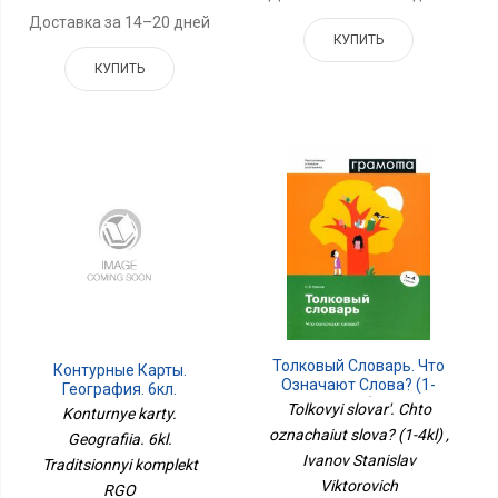
Доставка за 14–20 дней
КУПИТЬ
КУПИТЬ
Толковый Словарь. Что
Контурные Карты.
Означают Слова? (1-
География. 6кл.
4кл)
Традиционный
Tolkovyi slovar'. Chto
Konturnye karty.
Комплект РГО
oznachaiut slova? (1-4kl) ,
Geografiia. 6kl.
Ivanov Stanislav
Traditsionnyi komplekt
Viktorovich
RGO