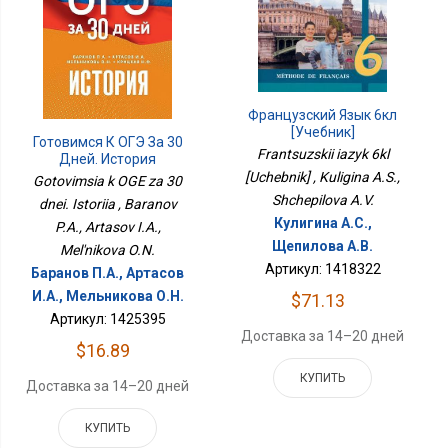
Французский Язык 6кл
[Учебник]
Готовимся К ОГЭ За 30
Frantsuzskii iazyk 6kl
Дней. История
[Uchebnik] , Kuligina A.S.,
Gotovimsia k OGE za 30
Shchepilova A.V.
dnei. Istoriia , Baranov
Кулигина А.С.,
P.A., Artasov I.A.,
Щепилова А.В.
Mel'nikova O.N.
Артикул: 1418322
Баранов П.А., Артасов
И.А., Мельникова О.Н.
$71.13
Артикул: 1425395
Доставка за 14–20 дней
$16.89
КУПИТЬ
Доставка за 14–20 дней
КУПИТЬ