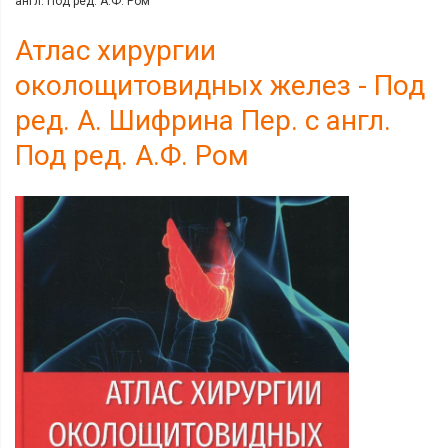
англ. Под ред. А.Ф. Ром
Атлас хирургии
околощитовидных желез - Под
ред. А. Шифрина Пер. с англ.
Под ред. А.Ф. Ром