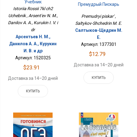
Учебник
Премудрый Пискарь
Istoriia Rossii 7kl ch2
Uchebnik , Arsent'ev N. M.,
Premudryi piskar' ,
Danilov A. A., Kurukin I. V. i
Saltykov-Shchedrin M. E.
dr
Салтыков-Щедрин М.
Арсентьев Н. М.,
Е.
Данилов А. А., Курукин
Артикул: 1377301
И. В. и др
$12.79
Артикул: 1520325
Доставка за 14–20 дней
$23.91
КУПИТЬ
Доставка за 14–20 дней
КУПИТЬ