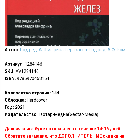
Автор:
Под ред. А. Шифрина Пер. с англ. Под ред. А.Ф. Ром
Артикул:
1284146
SKU:
VV1284146
ISBN:
9785970463154
Количество страниц:
144
Обложка:
Hardcover
Год:
2021
Издательство:
Гэотар-Медиа(Geotar-Media)
Данная книга будет отправлена в течение 14-16 дней.
Обратите внимание, что ДОПОЛНИТЕЛЬНЫЕ скидки на