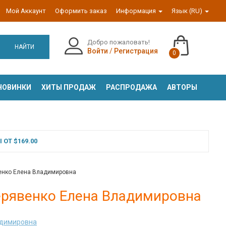
Мой Аккаунт
Оформить заказ
Информация
Язык (RU)
Добро пожаловать!
НАЙТИ
Войти
/
Регистрация
0
НОВИНКИ
ХИТЫ ПРОДАЖ
РАСПРОДАЖА
АВТОРЫ
ОТ $169.00
венко Елена Владимировна
черявенко Елена Владимировна
адимировна