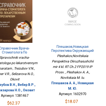
Плешаков,Новицкая
Справочник Врача-
Перспектива Окружающий
Стоматолога По
Мир 4 Кл. РТ Ч.2 ФП2019 ИП
Pleshakov,Novitskaia
рственным Препаратам
Spravochnik vracha-
Просв.
Perspektiva Okruzhaiushchii
tologa po lekarstvennym
mir 4 kl. RT Ch.2 FP2019 IP
paratam , Trezubov V.N.,
Prosv. , Pleshakov A. A.,
er V.R., Selizarova N.O.,
Novitskaia M. Iu.
Okovit
Плешаков А. А., Новицкая
зубов В.Н., Вебер В.Р.,
М. Ю.
изарова Н.О., Оковит
Артикул: 1602970
Артикул: 1381467
$18.07
$62.37