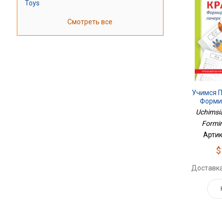
Toys
Смотреть все
Учимся П
Форми
Uchimsia
Formi
Артик
$
Доставка