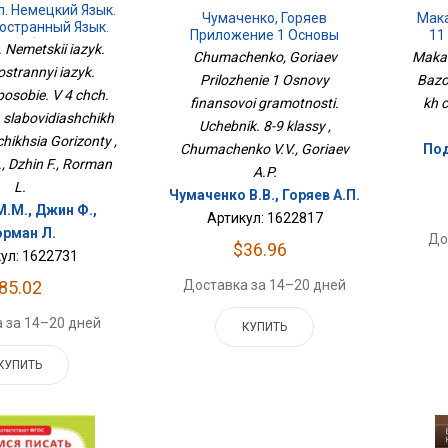
л. Немецкий Язык.
Чумаченко, Горяев
Мака
остранный Язык.
Приложение 1 Основы
11
особие. В 4 Чч.
. Nemetskii iazyk.
Финансовой Грамотности.
Комп
Chumachenko, Goriaev
Makar
ля Слабовидящих
Учебник. 8-9 Классы
ostrannyi iazyk.
хся Горизонты
Prilozhenie 1 Osnovy
Bazo
osobie. V 4 chch.
finansovoi gramotnosti.
kh 
a slabovidiashchikh
Uchebnik. 8-9 klassy ,
hikhsia Gorizonty ,
Chumachenko V.V., Goriaev
Под
, Dzhin F., Rorman
A.P.
L.
Чумаченко В.В., Горяев А.П.
М.М., Джин Ф.,
Артикул: 1622817
рман Л.
До
$36.96
ул: 1622731
Доставка за 14–20 дней
85.02
 за 14–20 дней
КУПИТЬ
КУПИТЬ