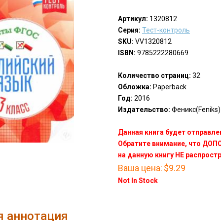
Артикул:
1320812
Серия:
Тест-контроль
SKU:
VV1320812
ISBN:
9785222280669
Количество страниц:
32
Обложка:
Paperback
Год:
2016
Издательство:
Феникс(Feniks)
Данная книга будет отправлен
Обратите внимание, что ДО
на данную книгу НЕ распрост
Ваша цена:
$9.29
Not In Stock
я аннотация