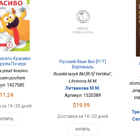
исать Красиво.
Русский Язык 8кл [Р/т]
руем Почерк
Вертикаль
 pisat' krasivo.
Russkii iazyk 8kl [R/t] Vertikal' ,
Лека
ruem pocherk
Litvinova M.M.
stoma
ул: 1427585
Литвинова М.М.
pre
11.24
Артикул: 1520389
Veb
$19.59
 за 14–20 дней
Тре
Доставка за 14–20 дней
Сел
КУПИТЬ
КУПИТЬ