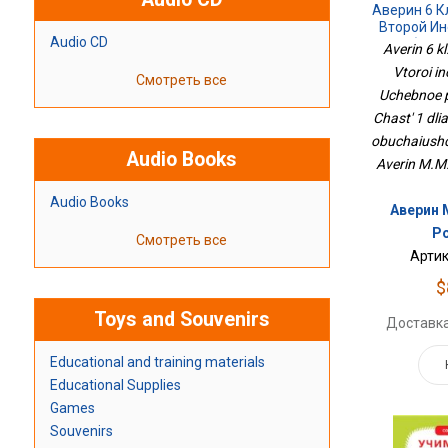
Аверин 6 К
Второй Ин
Audio CD
Учебное П
Averin 6 kl
Часть 1 Д
Vtoroi in
Обучающи
Смотреть все
Uchebnoe p
Chast' 1 dli
obuchaiushc
Audio Books
Averin M.M.
Audio Books
Аверин 
Ро
Смотреть все
Артик
$
Toys and Souvenirs
Доставка
Educational and training materials
Educational Supplies
Games
Souvenirs