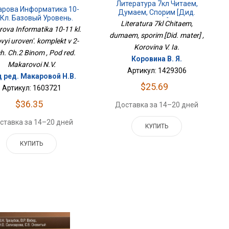
Литература 7кл Читаем,
рова Информатика 10-
Думаем, Спорим [Дид.
 Кл. Базовый Уровень.
Матер]
Literatura 7kl Chitaem,
лект В 2-Х Ч. Ч.2 Бином
ova Informatika 10-11 kl.
dumaem, sporim [Did. mater] ,
vyi uroven'. komplekt v 2-
Korovina V. Ia.
ch. Ch.2 Binom , Pod red.
Коровина В. Я.
Makarovoi N.V.
Артикул: 1429306
 ред. Макаровой Н.В.
$25.69
Артикул: 1603721
$36.35
Доставка за 14–20 дней
ставка за 14–20 дней
КУПИТЬ
КУПИТЬ