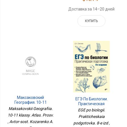
Доставка за 14–20 дней
КУПИТЬ
Максаковский
ЕГЭ По Биологии.
География. 10-11
Практическая
Классы. Атлас. Просв.
Maksakovskii Geografiia.
Подготовка. 8-Е Изд
EGE po biologii.
10-11 klassy. Atlas. Prosv.
Prakticheskaia
, Avtor-sost. Kozarenko A.
podgotovka. 8-e izd ,