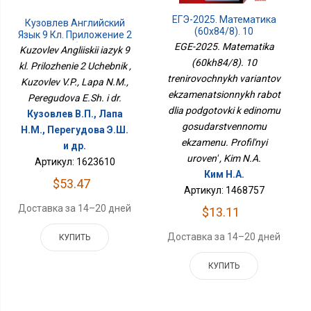
ЕГЭ-2025. Математика
Кузовлев Английский
(60х84/8). 10
Язык 9 Кл. Приложение 2
Тренировочных
Учебник
EGE-2025. Matematika
Kuzovlev Angliiskii iazyk 9
Вариантов
(60kh84/8). 10
kl. Prilozhenie 2 Uchebnik ,
Экзаменационных
Работ Для Подготовки К
trenirovochnykh variantov
Kuzovlev V.P., Lapa N.M.,
Единому
ekzamenatsionnykh rabot
Peregudova E.Sh. i dr.
Государственному
dlia podgotovki k edinomu
Кузовлев В.П., Лапа
Экзамену. Профильный
Уровень
gosudarstvennomu
Н.М., Перегудова Э.Ш.
ekzamenu. Profil'nyi
и др.
uroven' , Kim N.A.
Артикул: 1623610
Ким Н.А.
$53.47
Артикул: 1468757
Доставка за 14–20 дней
$13.11
Доставка за 14–20 дней
КУПИТЬ
КУПИТЬ