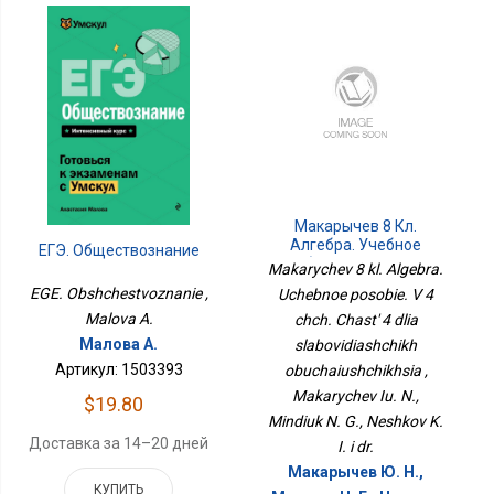
Макарычев 8 Кл.
Алгебра. Учебное
ЕГЭ. Обществознание
Пособие. В 4 Чч. Часть 4
Makarychev 8 kl. Algebra.
Для Слабовидящих
EGE. Obshchestvoznanie ,
Uchebnoe posobie. V 4
Обучающихся
Malova A.
chch. Chast' 4 dlia
Малова А.
slabovidiashchikh
Артикул: 1503393
obuchaiushchikhsia ,
Makarychev Iu. N.,
$19.80
Mindiuk N. G., Neshkov K.
Доставка за 14–20 дней
I. i dr.
Макарычев Ю. Н.,
КУПИТЬ