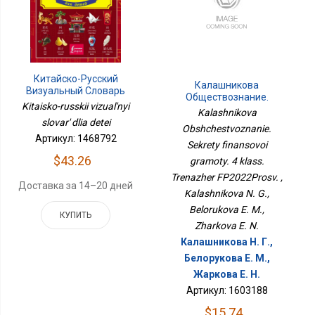
Китайско-Русский
Калашникова
Визуальный Словарь
Обществознание.
Для Детей
Kitaisko-russkii vizual'nyi
Секреты Финансовой
Kalashnikova
Грамоты. 4 Класс.
slovar' dlia detei
Obshchestvoznanie.
Тренажёр ФП2022Просв.
Артикул: 1468792
Sekrety finansovoi
$43.26
gramoty. 4 klass.
Trenazher FP2022Prosv. ,
Доставка за 14–20 дней
Kalashnikova N. G.,
Belorukova E. M.,
КУПИТЬ
Zharkova E. N.
Калашникова Н. Г.,
Белорукова Е. М.,
Жаркова Е. Н.
Артикул: 1603188
$15.74