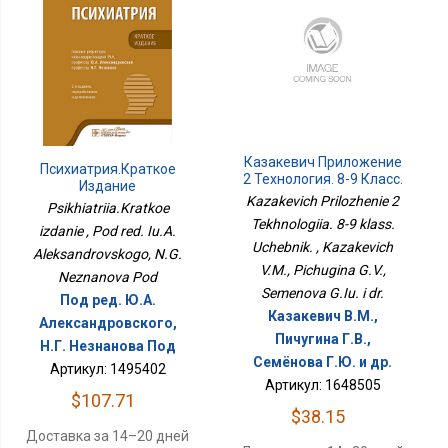
Казакевич Приложение
Психиатрия.Краткое
2 Технология. 8-9 Класс.
Издание
Учебник.
Kazakevich Prilozhenie 2
Psikhiatriia.Kratkoe
Tekhnologiia. 8-9 klass.
izdanie , Pod red. Iu.A.
Uchebnik. , Kazakevich
Aleksandrovskogo, N.G.
V.M., Pichugina G.V.,
Neznanova Pod
Semenova G.Iu. i dr.
Под ред. Ю.А.
Казакевич В.М.,
Александровского,
Пичугина Г.В.,
Н.Г. Незнанова Под
Семёнова Г.Ю. и др.
Артикул: 1495402
Артикул: 1648505
$107.71
$38.15
Доставка за 14–20 дней