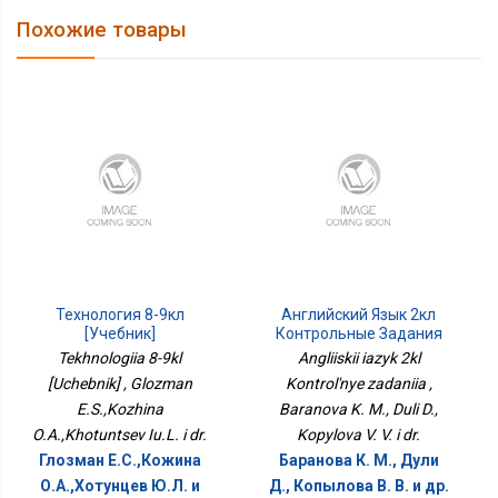
Похожие товары
Технология 8-9кл
Английский Язык 2кл
[Учебник]
Контрольные Задания
Tekhnologiia 8-9kl
Angliiskii iazyk 2kl
[Uchebnik] , Glozman
Kontrol'nye zadaniia ,
E.S.,Kozhina
Baranova K. M., Duli D.,
O.A.,Khotuntsev Iu.L. i dr.
Kopylova V. V. i dr.
Глозман Е.С.,Кожина
Баранова К. М., Дули
О.А.,Хотунцев Ю.Л. и
Д., Копылова В. В. и др.