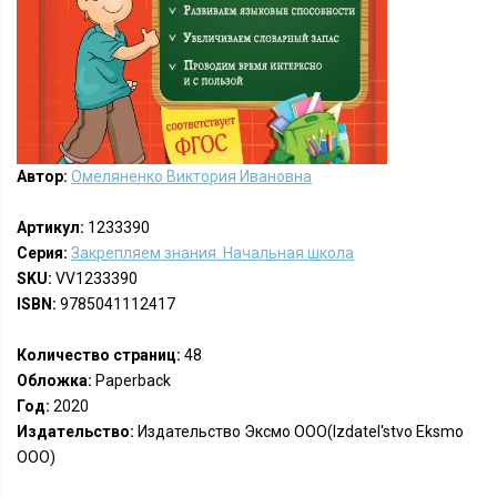
Автор:
Омеляненко Виктория Ивановна
Артикул:
1233390
Серия:
Закрепляем знания. Начальная школа
SKU:
VV1233390
ISBN:
9785041112417
Количество страниц:
48
Обложка:
Paperback
Год:
2020
Издательство:
Издательство Эксмо ООО(Izdatel'stvo Eksmo
OOO)