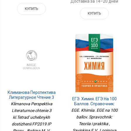
Доставка за 14–20 дней
КУПИТЬ
КУПИТЬ
Климанова Перспектива
Литературное Чтение 3
ЕГЭ. Химия. ЕГЭ На 100
Кл.Тетрадь Учебных
Баллов. Справочник:
Klimanova Perspektiva
Достижений ФП2019 ИП
Теория И Практика
EGE. Khimiia. EGE na 100
Literaturnoe chtenie 3
Просв.
ballov. Spravochnik:
kl.Tetrad' uchebnykh
Teoriia i praktika ,
dostizhenii FP2019 IP
Savinkina E.V., Loginova
Prosv. , Boikina M. V.