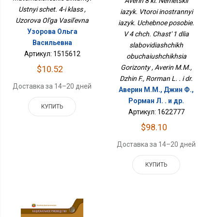
Averin 8 kl. Nemetskii
Учебное Пособие. В 4 Чч.
Ustnyi schet. 4-i klass ,
iazyk. Vtoroi inostrannyi
Часть 1 Для
Uzorova Ol'ga Vasil'evna
iazyk. Uchebnoe posobie.
Слабовидящих
Обучающихся
Узорова Ольга
V 4 chch. Chast' 1 dlia
Горизонты
Васильевна
slabovidiashchikh
Артикул: 1515612
obuchaiushchikhsia
Gorizonty , Averin M.M.,
$10.52
Dzhin F., Rorman L. . i dr.
Доставка за 14–20 дней
Аверин М.М., Джин Ф.,
Рорман Л. . и др.
КУПИТЬ
Артикул: 1622777
$98.10
Доставка за 14–20 дней
КУПИТЬ