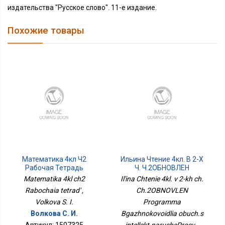
издательства "Русское слово". 11-е издание.
Похожие товары
Математика 4кл Ч2
Ильина Чтение 4кл. В 2-Х
Рабочая Тетрадь
Ч. Ч.2ОБНОВЛЕН
Программа
Matematika 4kl ch2
Il'ina Chtenie 4kl. v 2-kh ch.
Бгажноковойдля Обуч.с
Rabochaia tetrad' ,
Ch.2OBNOVLEN
Интеллект.нарушеПросв.
Volkova S. I.
Programma
Волкова С. И.
Bgazhnokovoidlia obuch.s