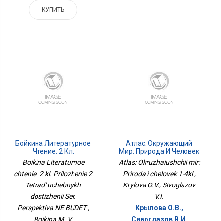
КУПИТЬ
Бойкина Литературное
Атлас: Окружающий
Чтение. 2 Кл.
Мир: Природа И Человек
Приложение 2 Тетрадь
1-4кл
Boikina Literaturnoe
Atlas: Okruzhaiushchii mir:
Учебных Достижений
chtenie. 2 kl. Prilozhenie 2
Priroda i chelovek 1-4kl ,
Сер. Перспектива НЕ
Tetrad' uchebnykh
БУДЕТ
Krylova O.V., Sivoglazov
dostizhenii Ser.
V.I.
Perspektiva NE BUDET ,
Крылова О.В.,
Boikina M. V.
Сивоглазов В.И.