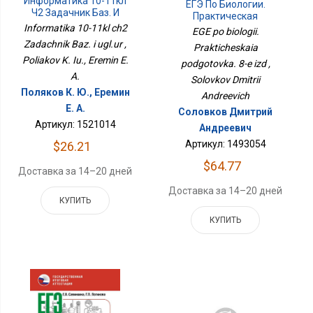
Информатика 10-11кл
ЕГЭ По Биологии.
Ч2 Задачник Баз. И
Практическая
Угл.ур
Informatika 10-11kl ch2
Подготовка. 8-Е Изд
EGE po biologii.
Zadachnik Baz. i ugl.ur ,
Prakticheskaia
Poliakov K. Iu., Eremin E.
podgotovka. 8-e izd ,
A.
Solovkov Dmitrii
Поляков К. Ю., Еремин
Andreevich
Е. А.
Соловков Дмитрий
Артикул: 1521014
Андреевич
Артикул: 1493054
$26.21
$64.77
Доставка за 14–20 дней
Доставка за 14–20 дней
КУПИТЬ
КУПИТЬ