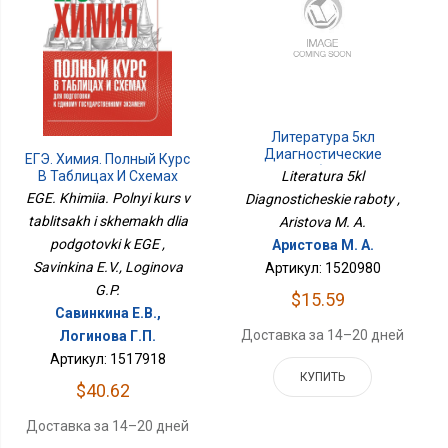
Литература 5кл
Диагностические
ЕГЭ. Химия. Полный Курс
Работы
В Таблицах И Схемах
Literatura 5kl
Для Подготовки К ЕГЭ
EGE. Khimiia. Polnyi kurs v
Diagnosticheskie raboty ,
tablitsakh i skhemakh dlia
Aristova M. A.
podgotovki k EGE ,
Аристова М. А.
Savinkina E.V., Loginova
Артикул: 1520980
G.P.
$15.59
Савинкина Е.В.,
Доставка за 14–20 дней
Логинова Г.П.
Артикул: 1517918
КУПИТЬ
$40.62
Доставка за 14–20 дней