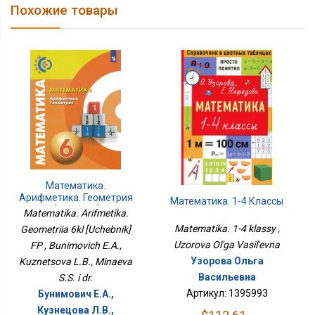
Похожие товары
Математика.
Арифметика. Геометрия
Математика. 1-4 Классы
6кл [Учебник] ФП
Matematika. Arifmetika.
Matematika. 1-4 klassy ,
Geometriia 6kl [Uchebnik]
Uzorova Ol'ga Vasil'evna
FP , Bunimovich E.A.,
Узорова Ольга
Kuznetsova L.B., Minaeva
Васильевна
S.S. i dr.
Артикул: 1395993
Бунимович Е.А.,
Кузнецова Л.B.,