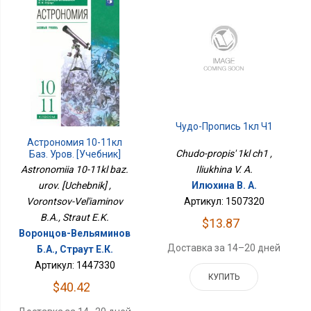
Чудо-Пропись 1кл Ч1
Астрономия 10-11кл
Chudo-propis' 1kl ch1 ,
Баз. Уров. [Учебник]
Astronomiia 10-11kl baz.
Iliukhina V. A.
urov. [Uchebnik] ,
Илюхина В. А.
Vorontsov-Vel'iaminov
Артикул: 1507320
B.A., Straut E.K.
$13.87
Воронцов-Вельяминов
Доставка за 14–20 дней
Б.А., Страут Е.К.
Артикул: 1447330
КУПИТЬ
$40.42