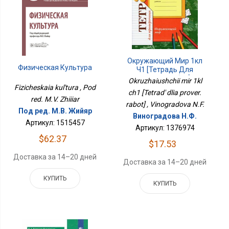
Окружающий Мир 1кл
Физическая Культура
Ч1 [Тетрадь Для
Провер. Работ]
Okruzhaiushchii mir 1kl
Fizicheskaia kul'tura , Pod
ch1 [Tetrad' dlia prover.
red. M.V. Zhiiiar
rabot] , Vinogradova N.F.
Под ред. М.В. Жийяр
Виноградова Н.Ф.
Артикул: 1515457
Артикул: 1376974
$62.37
$17.53
Доставка за 14–20 дней
Доставка за 14–20 дней
КУПИТЬ
КУПИТЬ