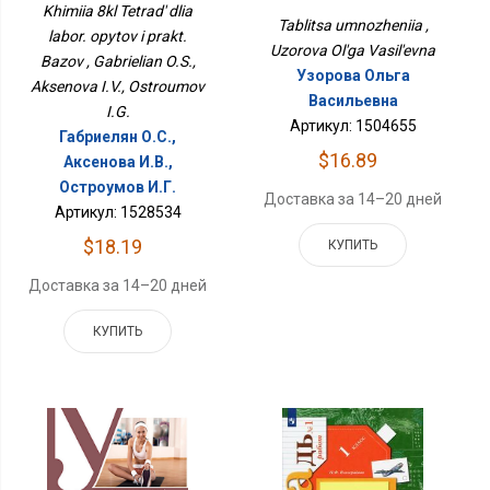
Базов
Khimiia 8kl Tetrad' dlia
Tablitsa umnozheniia ,
labor. opytov i prakt.
Uzorova Ol'ga Vasil'evna
Bazov , Gabrielian O.S.,
Узорова Ольга
Aksenova I.V., Ostroumov
Васильевна
I.G.
Артикул: 1504655
Габриелян О.С.,
$16.89
Аксенова И.В.,
Остроумов И.Г.
Доставка за 14–20 дней
Артикул: 1528534
$18.19
КУПИТЬ
Доставка за 14–20 дней
КУПИТЬ