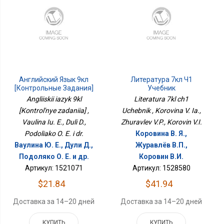
Английский Язык 9кл
Литература 7кл Ч1
[Контрольные Задания]
Учебник
Angliiskii iazyk 9kl
Literatura 7kl ch1
[Kontrol'nye zadaniia] ,
Uchebnik , Korovina V. Ia.,
Vaulina Iu. E., Duli D.,
Zhuravlev V.P., Korovin V.I.
Podoliako O. E. i dr.
Коровина В. Я.,
Ваулина Ю. Е., Дули Д.,
Журавлёв В.П.,
Подоляко О. Е. и др.
Коровин В.И.
Артикул: 1521071
Артикул: 1528580
$21.84
$41.94
Доставка за 14–20 дней
Доставка за 14–20 дней
КУПИТЬ
КУПИТЬ