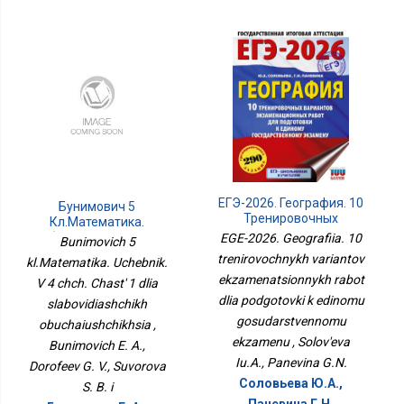
ЕГЭ-2026. География. 10
Бунимович 5
Тренировочных
Кл.Математика.
Вариантов
Учебник. В 4 Чч. Часть 1
EGE-2026. Geografiia. 10
Bunimovich 5
Экзаменационных
Для Слабовидящих
trenirovochnykh variantov
kl.Matematika. Uchebnik.
Работ Для Подготовки К
Обучающихся
ekzamenatsionnykh rabot
Единому
V 4 chch. Chast' 1 dlia
Государственному
dlia podgotovki k edinomu
slabovidiashchikh
Экзамену
gosudarstvennomu
obuchaiushchikhsia ,
ekzamenu , Solov'eva
Bunimovich E. A.,
Iu.A., Panevina G.N.
Dorofeev G. V., Suvorova
Соловьева Ю.А.,
S. B. i
Паневина Г.Н.