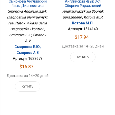
Смирнова Английский
Английский Язык 3кл
Язык. Диагностика
Сборник Упражнений
Планируемых
Smirnova Angliiskii iazyk.
Angliiskii iazyk 3kl Sbornik
Результатов. 4 Класс
Diagnostika planiruemykh
uprazhnenii , Kotova M.P.
Серия Диагностика И
rezul'tatov. 4 klass Seriia
Контроль
Котова М.П.
Diagnostika i kontrol' ,
Артикул: 1514140
Smirnova E.Iu, Smirnov
$17.94
A.V
Доставка за 14–20 дней
Смирнова Е.Ю,
Смирнов А.В
КУПИТЬ
Артикул: 1623678
$16.87
Доставка за 14–20 дней
КУПИТЬ