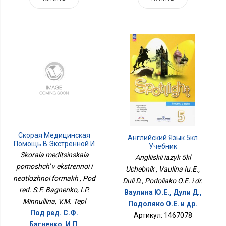
Скорая Медицинская
Английский Язык 5кл
Помощь В Экстренной И
Учебник
Неотложной Формах
Skoraia meditsinskaia
Angliiskii iazyk 5kl
pomoshch' v ekstrennoi i
Uchebnik , Vaulina Iu.E.,
neotlozhnoi formakh , Pod
Duli D., Podoliako O.E. i dr.
red. S.F. Bagnenko, I.P.
Ваулина Ю.Е., Дули Д.,
Minnullina, V.M. Tepl
Подоляко О.Е. и др.
Под ред. С.Ф.
Артикул: 1467078
Багненко, И.П.