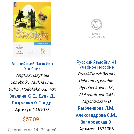
Русский Язык 8кл Ч1
Английский Язык 5кл
Учебное Пособие
Учебник
Russkii iazyk 8kl ch1
Angliiskii iazyk 5kl
Uchebnoe posobie ,
Uchebnik , Vaulina Iu.E.,
Rybchenkova L.M.,
Duli D., Podoliako O.E. i dr.
Aleksandrova O.M.,
Ваулина Ю.Е., Дули Д.,
Zagorovskaia O.
Подоляко О.Е. и др.
Рыбченкова Л.М.,
Артикул: 1467078
Александрова О.М.,
$57.09
Загоровская О.
Артикул: 1521086
Доставка за 14–20 дней