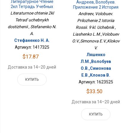
Литературное Чтение
Андреев, Волобуев.
2кл Тетрадь Учебных
Приложение 2 История
Достижений
России. 9 Кл. Учебник
Literaturnoe chtenie 2kl
Andreev, Volobuev.
Tetrad' uchebnykh
Prilozhenie 2 Istoriia
dostizhenii , Stefanenko N.
Rossii. 9 kl. Uchebnik ,
A.
Liashenko L.M.,Volobuev
Стефаненко Н. А.
O.V.,Simonova E.V.,Klokov
Артикул: 1417325
V.
Ляшенко
$17.87
Л.М.,Волобуев
Доставка за 14–20 дней
О.В.,Симонова
Е.В.,Клоков В.
КУПИТЬ
Артикул: 1623525
$33.50
Доставка за 14–20 дней
КУПИТЬ