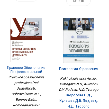
КУПИТЬ
Правовое Обеспечение
Психология Управления
Профессиональной
Деятельности
Pravovoe obespechenie
Psikhologiia upravleniia ,
professional'noi
Tvorogova N.D., Kuleshov
deiatel'nosti ,
D.V. Pod red. N.D. Tvorogo
Dobrovol'skaia N.E.,
Творогова Н.Д.,
Barinov E.Kh.,
Кулешов Д.В. Под ред.
Romodanovskii P.
Н.Д. Творого