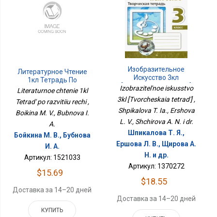
Изобразительное
Литературное Чтение
Искусство 3кл
1кл Тетрадь По
[Творческая Тетрадь]
Развитию Речи
Izobrazitel'noe iskusstvo
Literaturnoe chtenie 1kl
3kl [Tvorcheskaia tetrad'] ,
Tetrad' po razvitiiu rechi ,
Shpikalova T. Ia., Ershova
Boikina M. V., Bubnova I.
L. V., Shchirova A. N. i dr.
A.
Шпикалова Т. Я.,
Бойкина М. В., Бубнова
Ершова Л. В., Щирова А.
И. А.
Н. и др.
Артикул: 1521033
Артикул: 1370272
$15.69
$18.55
Доставка за 14–20 дней
Доставка за 14–20 дней
КУПИТЬ