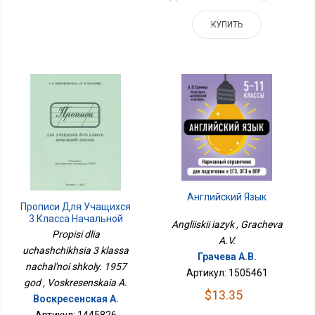
КУПИТЬ
Английский Язык
Прописи Для Учащихся
3 Класса Начальной
Angliiskii iazyk , Gracheva
Школы. 1957 Год
Propisi dlia
A.V.
uchashchikhsia 3 klassa
Грачева А.В.
nachal'noi shkoly. 1957
Артикул: 1505461
god , Voskresenskaia A.
$13.35
Воскресенская А.
Артикул: 1445826