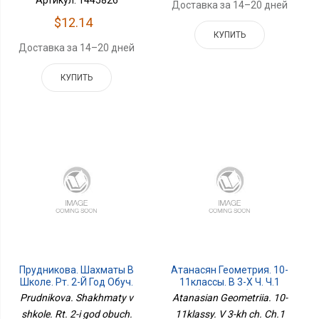
Доставка за 14–20 дней
$12.14
КУПИТЬ
Доставка за 14–20 дней
КУПИТЬ
Прудникова. Шахматы В
Атанасян Геометрия. 10-
Школе. Рт. 2-Й Год Обуч.
11классы. В 3-Х Ч. Ч.1
Приложение 1
Учебное Пособие Для
Prudnikova. Shakhmaty v
Atanasian Geometriia. 10-
Слабовидящих
shkole. Rt. 2-i god obuch.
11klassy. V 3-kh ch. Ch.1
Обучающихся