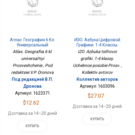
Атлас. География 6 Кл.
ИЗО. Азбука Цифровой
Универсальный
Графики. 1-4 Классы.
Просвещение
Учебное Пособие Просв.
Atlas. Geografiia 6 kl.
IZO. Azbuka tsifrovoi
universal'nyi
grafiki. 1-4 klassy.
Prosveshchenie , Pod
Uchebnoe posobie Prosv. ,
redaktsiei V.P. Dronova
Kollektiv avtorov
Под редакцией В.П.
Коллектив авторов
Дронова
Артикул: 1603096
Артикул: 1623371
$27.07
$12.62
Доставка за 14–20 дней
Доставка за 14–20 дней
КУПИТЬ
КУПИТЬ