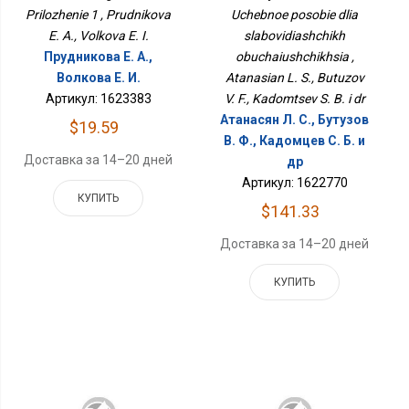
Prilozhenie 1 , Prudnikova
Uchebnoe posobie dlia
E. A., Volkova E. I.
slabovidiashchikh
Прудникова Е. А.,
obuchaiushchikhsia ,
Волкова Е. И.
Atanasian L. S., Butuzov
Артикул: 1623383
V. F., Kadomtsev S. B. i dr
Атанасян Л. С., Бутузов
$19.59
В. Ф., Кадомцев С. Б. и
Доставка за 14–20 дней
др
Артикул: 1622770
КУПИТЬ
$141.33
Доставка за 14–20 дней
КУПИТЬ