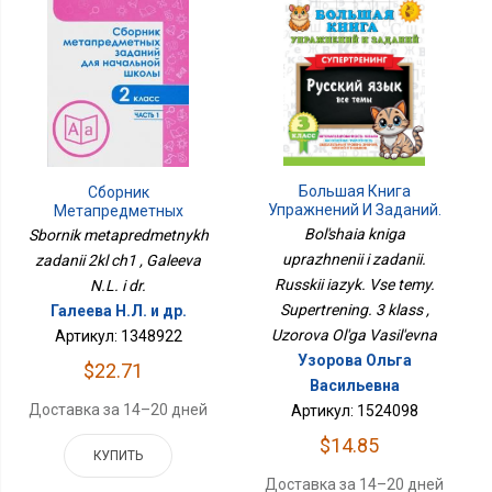
Большая Книга
Сборник
Упражнений И Заданий.
Метапредметных
Русский Язык. Все Темы.
Заданий 2кл Ч1
Bol'shaia kniga
Sbornik metapredmetnykh
Супертренинг. 3 Класс
uprazhnenii i zadanii.
zadanii 2kl ch1 , Galeeva
Russkii iazyk. Vse temy.
N.L. i dr.
Supertrening. 3 klass ,
Галеева Н.Л. и др.
Uzorova Ol'ga Vasil'evna
Артикул: 1348922
Узорова Ольга
$22.71
Васильевна
Доставка за 14–20 дней
Артикул: 1524098
$14.85
КУПИТЬ
Доставка за 14–20 дней