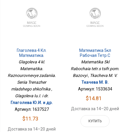
Глаголева 4 Кл.
Математика 5кл
Математика.
Рабочая Тетр.с
Разноуровневые
Цифр.пом. Базовый
Glagoleva 4 kl.
Matematika 5kl
Задания. Серия
Matematika.
Rabochaia tetr.s tsifr.pom.
Тренажер Младшего
Raznourovnevye zadaniia.
Школьника
Bazovyi , Tkacheva M. V.
Seriia Trenazher
Ткачева М. В.
mladshego shkol'nika ,
Артикул: 1533634
Glagoleva Iu.I. i dr.
$14.81
Глаголева Ю.И. и др.
Доставка за 14–20 дней
Артикул: 1637527
$11.73
КУПИТЬ
Доставка за 14–20 дней