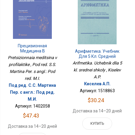
Прецизионная
Медицина В
Арифметика. Учебник
Профилактике
Для 5 Кл. Средней
Pretsizionnaia meditsina v
Школы
Arifmetika. Uchebnik dlia 5
profilaktike , Pod red. S.S.
kl. srednei shkoly , Kiselev
Martina Per. s angl.: Pod
A.P.
red. M.I.
Киселев А.П.
Под ред. С.С. Мартина
Артикул: 1518863
Пер. с англ.: Под ред.
М.И.
$30.24
Артикул: 1402058
Доставка за 14–20 дней
$47.43
КУПИТЬ
Доставка за 14–20 дней