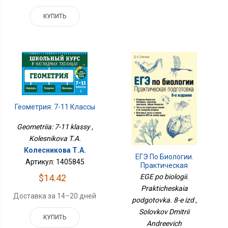
КУПИТЬ
Геометрия: 7-11 Классы
Geometriia: 7-11 klassy ,
Kolesnikova T.A.
Колесникова Т.А.
ЕГЭ По Биологии.
Артикул: 1405845
Практическая
Подготовка. 8-Е Изд
$14.42
EGE po biologii.
Prakticheskaia
Доставка за 14–20 дней
podgotovka. 8-e izd ,
Solovkov Dmitrii
КУПИТЬ
Andreevich