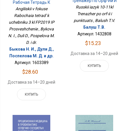
Тренажер По Орф-Ии И
Рабочая Тетрадь К
Пунктуац
Russkii iazyk 10-11kl
Учебнику 3 Кл ФП2019
Angliiskii v fokuse
ИП Просвещение
Trenazher po orf-ii i
Rabochaia tetrad' k
punktuats , Balush T.V.
uchebniku 3 kl FP2019 IP
Балуш Т.В.
Prosveshchenie , Bykova
Артикул: 1432808
N. I., Duli D., Pospelova M.
$15.23
D. i dr.
Быкова Н. И., Дули Д.,
Доставка за 14–20 дней
Поспелова М. Д. и др.
Артикул: 1603389
КУПИТЬ
$28.60
Доставка за 14–20 дней
КУПИТЬ