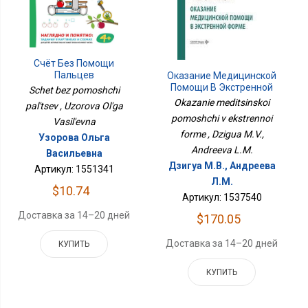
Счёт Без Помощи
Пальцев
Оказание Медицинской
Помощи В Экстренной
Schet bez pomoshchi
Форме
Okazanie meditsinskoi
pal'tsev , Uzorova Ol'ga
pomoshchi v ekstrennoi
Vasil'evna
forme , Dzigua M.V.,
Узорова Ольга
Andreeva L.M.
Васильевна
Дзигуа М.В., Андреева
Артикул: 1551341
Л.М.
$10.74
Артикул: 1537540
Доставка за 14–20 дней
$170.05
Доставка за 14–20 дней
КУПИТЬ
КУПИТЬ