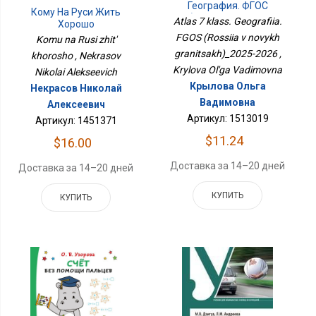
География. ФГОС
Кому На Руси Жить
(Россия В Новых
Atlas 7 klass. Geografiia.
Хорошо
Границах)_2025-2026
FGOS (Rossiia v novykh
Komu na Rusi zhit'
granitsakh)_2025-2026 ,
khorosho , Nekrasov
Krylova Ol'ga Vadimovna
Nikolai Alekseevich
Крылова Ольга
Некрасов Николай
Вадимовна
Алексеевич
Артикул: 1513019
Артикул: 1451371
$11.24
$16.00
Доставка за 14–20 дней
Доставка за 14–20 дней
КУПИТЬ
КУПИТЬ