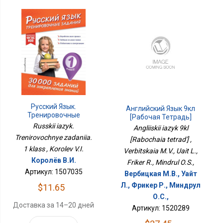
Русский Язык.
Английский Язык 9кл
Тренировочные
[Рабочая Тетрадь]
Задания. 1 Класс
Russkii iazyk.
Angliiskii iazyk 9kl
Trenirovochnye zadaniia.
[Rabochaia tetrad'] ,
1 klass , Korolev V.I.
Verbitskaia M.V., Uait L.,
Королёв В.И.
Friker R., Mindrul O.S.,
Артикул: 1507035
Вербицкая М.В., Уайт
Л., Фрикер Р., Миндрул
$11.65
О.С.,
Доставка за 14–20 дней
Артикул: 1520289