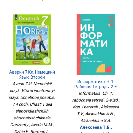
Аверин 7 Кл. Немецкий
Язык. Второй
Информатика. Ч. 1:
Иностранный Язык.
Averin 7 kl. Nemetskii
Рабочая Тетрадь. 2-Е
Учебное Пособие. В 4 Чч.
iazyk. Vtoroi inostrannyi
Изд., Доп. И Перераб
Часть 1 Для
Informatika. Ch. 1:
iazyk. Uchebnoe posobie.
Слабовидящих
rabochaia tetrad'. 2-e izd.,
Обучающихся
V 4 chch. Chast' 1 dlia
dop. i pererab , Alekseeva
Горизонты
slabovidiashchikh
T.V., Aleksakhin A.N.,
obuchaiushchikhsia
Aleksakhina S.A.
Gorizonty , Averin M.M.,
Алексеева Т.В.,
Dzhin F., Rorman L.