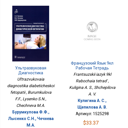
Французский Язык 9кл
Рабочая Тетрадь
Ультразвуковая
Диагностика
Frantsuzskii iazyk 9kl
Диабетической
Ul'trazvukovaia
Rabochaia tetrad' ,
Фетопатии
diagnostika diabeticheskoi
Kuligina A. S., Shchepilova
fetopatii , Burumkulova
A. V.
F.F., Lysenko S.N.,
Кулигина А. С.,
Chechneva M.A.
Щепилова А. В.
Бурумкулова Ф.Ф.,
Артикул: 1525298
Лысенко С.Н., Чечнева
$33.37
М.А.