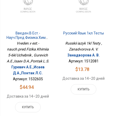
Введен.в Ест.-
Русский Язык 1кл Тесты
Науч.пред.Физика.Химия
5-6кл Учебник
Vveden.v est.-
Russkii iazyk 1kl Testy ,
nauch.pred.Fizika.Khimiia
Zanadvorova A. V.
5-6kl Uchebnik , Gurevich
Занадворова А. В.
A.E.,Isaev D.A.,Pontak L.S.
Артикул: 1512081
Гуревич А.Е.,Исаев
$13.78
Д.А.,Понтак Л.С.
Доставка за 14–20 дней
Артикул: 1532605
$44.94
КУПИТЬ
Доставка за 14–20 дней
КУПИТЬ