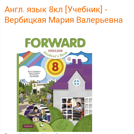
Англ. язык 8кл [Учебник] -
Вербицкая Мария Валерьевна