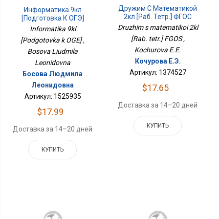
Дружим С Математикой
Информатика 9кл
2кл [Раб. Тетр.] ФГОС
[Подготовка К ОГЭ]
Druzhim s matematikoi 2kl
Informatika 9kl
[Rab. tetr.] FGOS ,
[Podgotovka k OGE] ,
Kochurova E.E.
Bosova Liudmila
Кочурова Е.Э.
Leonidovna
Артикул: 1374527
Босова Людмила
Леонидовна
$17.65
Артикул: 1525935
Доставка за 14–20 дней
$17.99
КУПИТЬ
Доставка за 14–20 дней
КУПИТЬ