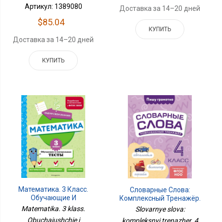
Артикул: 1389080
Доставка за 14–20 дней
$85.04
КУПИТЬ
Доставка за 14–20 дней
КУПИТЬ
Математика. 3 Класс.
Словарные Слова:
Обучающие И
Комплексный Тренажёр.
Контрольные Тесты
4 Класс
Matematika. 3 klass.
Slovarnye slova:
Obuchaiushchie i
kompleksnyi trenazher. 4