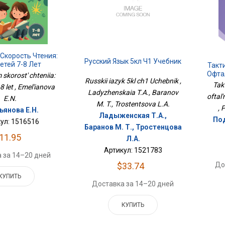
Скорость Чтения:
Русский Язык 5кл Ч1 Учебник
етей 7-8 Лет
Такт
skorost' chteniia:
Russkii iazyk 5kl ch1 Uchebnik ,
Tak
-8 let , Emel'ianova
Ladyzhenskaia T.A., Baranov
oftal
E.N.
M. T., Trostentsova L.A.
, 
ьянова Е.Н.
Ладыженская Т.А.,
Под
ул: 1516516
Баранов М. Т., Тростенцова
11.95
Л.А.
Артикул: 1521783
 за 14–20 дней
До
$33.74
КУПИТЬ
Доставка за 14–20 дней
КУПИТЬ