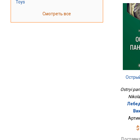
Toys
Смотреть все
Остры
Ostryi pan
Nikola
Лебед
Ви
Артик
$
Доставка