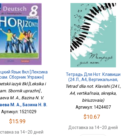
цкий Язык 8кл [Лексика
Тетрадь Для Нот. Клавиши
Грам. Сборник Упражн]
(24 Л., А4, Вертикальная,
tskii iazyk 8kl [Leksika i
Скрепка, Бирюзовая)
Tetrad' dlia not. Klavishi (24 l.,
am. Sbornik uprazhn] ,
A4, vertikal'naia, skrepka,
aeva M. A., Bazina N. V.
biriuzovaia)
ева М. А., Базина Н. В.
Артикул: 1424407
Артикул: 1521029
$10.67
$15.99
Доставка за 14–20 дней
ставка за 14–20 дней