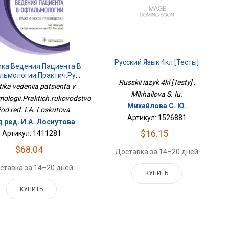
Русский Язык 4кл [Тесты]
ика Ведения Пациента В
Офтальмологии.Практич.руководство
Russkii iazyk 4kl [Testy] ,
tika vedeniia patsienta v
Mikhailova S. Iu.
'mologii.Praktich.rukovodstvo
Михайлова С. Ю.
Pod red. I.A. Loskutova
Артикул: 1526881
 ред. И.А. Лоскутова
$16.15
Артикул: 1411281
$68.04
Доставка за 14–20 дней
ставка за 14–20 дней
КУПИТЬ
КУПИТЬ