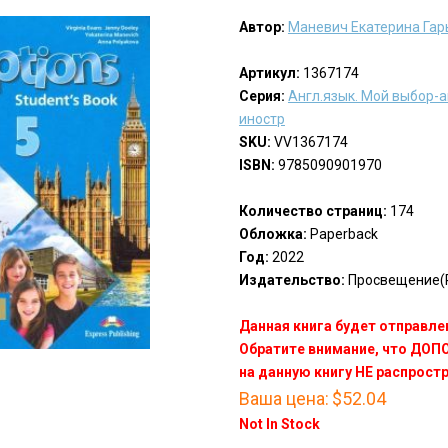
Автор:
Маневич Екатерина Гар
Артикул:
1367174
Серия:
Англ.язык. Мой выбор-а
иностр
SKU:
VV1367174
ISBN:
9785090901970
Количество страниц:
174
Обложка:
Paperback
Год:
2022
Издательство:
Просвещение(P
Данная книга будет отправлен
Обратите внимание, что ДО
на данную книгу НЕ распрост
Ваша цена:
$52.04
Not In Stock