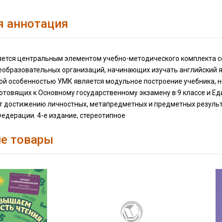
я аннотация
ется центральным элементом учебно-методического комплекта сери
образовательных организаций, начинающих изучать английский язы
й особенностью УМК является модульное построение учебника, на
готовящих к Основному государственному экзамену в 9 классе и Е
т достижению личностных, метапредметных и предметных резуль
едерации. 4-е издание, стереотипное
е товары