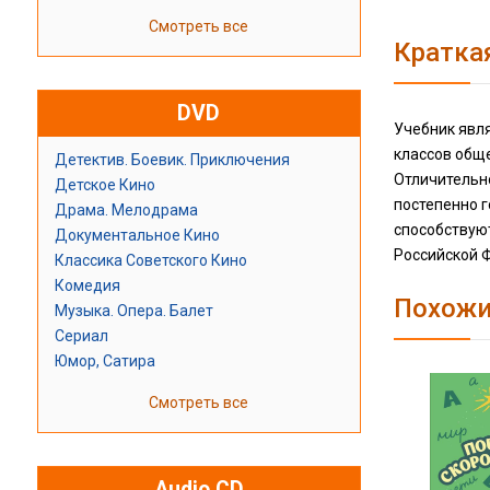
Смотреть все
Кратка
DVD
Учебник явля
классов обще
Детектив. Боевик. Приключения
Отличительно
Детское Кино
постепенно 
Драма. Мелодрама
способствую
Документальное Кино
Российской Ф
Классика Советского Кино
Комедия
Похожи
Музыка. Опера. Балет
Сериал
Юмор, Сатира
Смотреть все
Audio CD