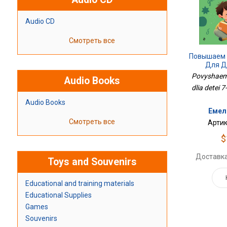
Audio CD
Смотреть все
Повышаем 
Для Д
Povyshaem 
Audio Books
dlia detei 7
Audio Books
Емел
Смотреть все
Артик
$
Доставка
Toys and Souvenirs
Educational and training materials
Educational Supplies
Games
Souvenirs