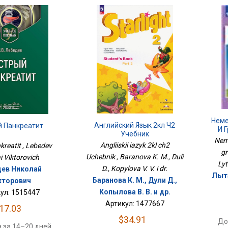
Неме
Английский Язык 2кл Ч2
й Панкреатит
И 
Учебник
Neme
Angliiskii iazyk 2kl ch2
kreatit , Lebedev
gr
Uchebnik , Baranova K. M., Duli
i Viktorovich
Lyt
D., Kopylova V. V. i dr.
ев Николай
Лыта
Баранова К. М., Дули Д.,
кторович
Копылова В. В. и др.
ул: 1515447
Артикул: 1477667
17.03
$34.91
До
 за 14–20 дней