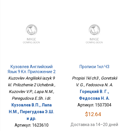
Кузовлев Английский
Прописи 1кл Ч3
Язык 9 Кл. Приложение 2
Учебник
Kuzovlev Angliiskii iazyk 9
Propisi 1kl ch3 , Goretskii
kl. Prilozhenie 2 Uchebnik ,
V. G., Fedosova N. A.
Kuzovlev V.P., Lapa N.M.,
Горецкий В. Г.,
Peregudova E.Sh. i dr.
Федосова Н. А.
Кузовлев В.П., Лапа
Артикул: 1507304
Н.М., Перегудова Э.Ш.
$12.64
и др.
Доставка за 14–20 дней
Артикул: 1623610