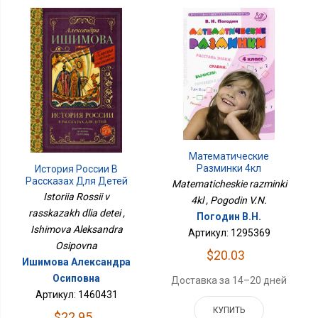
Математические
Разминки 4кл
История России В
Рассказах Для Детей
Matematicheskie razminki
Istoriia Rossii v
4kl , Pogodin V.N.
rasskazakh dlia detei ,
Погодин В.Н.
Ishimova Aleksandra
Артикул: 1295369
Osipovna
$20.03
Ишимова Александра
Осиповна
Доставка за 14–20 дней
Артикул: 1460431
КУПИТЬ
$22.95