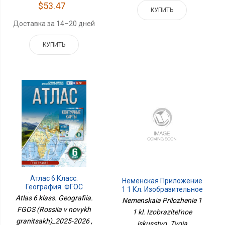
$53.47
КУПИТЬ
Доставка за 14–20 дней
КУПИТЬ
Атлас 6 Класс.
Неменская Приложение
География. ФГОС
1 1 Кл. Изобразительное
(Россия В Новых
Искусство. Твоя
Atlas 6 klass. Geografiia.
Nemenskaia Prilozhenie 1
Границах)_2025-2026
Мастерская. Рабочая
FGOS (Rossiia v novykh
1 kl. Izobrazitel'noe
Тетрадь.
granitsakh)_2025-2026 ,
iskusstvo. Tvoia