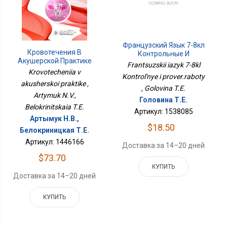
Французский Язык 7-8кл
Кровотечения В
Контрольные И
Акушерской Практике
Провер.работы
Frantsuzskii iazyk 7-8kl
Krovotecheniia v
Kontrol'nye i prover.raboty
akusherskoi praktike ,
, Golovina T.E.
Artymuk N.V.,
Головина Т.Е.
Belokrinitskaia T.E.
Артикул: 1538085
Артымук Н.В.,
$18.50
Белокриницкая Т.Е.
Артикул: 1446166
Доставка за 14–20 дней
$73.70
КУПИТЬ
Доставка за 14–20 дней
КУПИТЬ