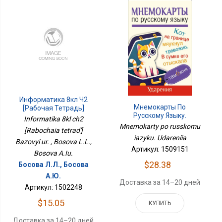
Информатика 8кл Ч2
Мнемокарты По
[Рабочая Тетрадь]
Русскому Языку.
Базовый Ур.
Informatika 8kl ch2
Ударения
Mnemokarty po russkomu
[Rabochaia tetrad']
iazyku. Udareniia
Bazovyi ur. , Bosova L.L.,
Артикул: 1509151
Bosova A.Iu.
$28.38
Босова Л.Л., Босова
А.Ю.
Доставка за 14–20 дней
Артикул: 1502248
$15.05
КУПИТЬ
Доставка за 14–20 дней