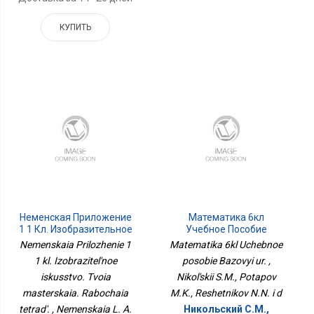
КУПИТЬ
Неменская Приложение
Математика 6кл
1 1 Кл. Изобразительное
Учебное Пособие
Искусство. Твоя
Базовый Ур.
Nemenskaia Prilozhenie 1
Matematika 6kl Uchebnoe
Мастерская. Рабочая
1 kl. Izobrazitel'noe
posobie Bazovyi ur. ,
Тетрадь.
iskusstvo. Tvoia
Nikol'skii S.M., Potapov
masterskaia. Rabochaia
M.K., Reshetnikov N.N. i d
tetrad'. , Nemenskaia L. A.
Никольский С.М.,