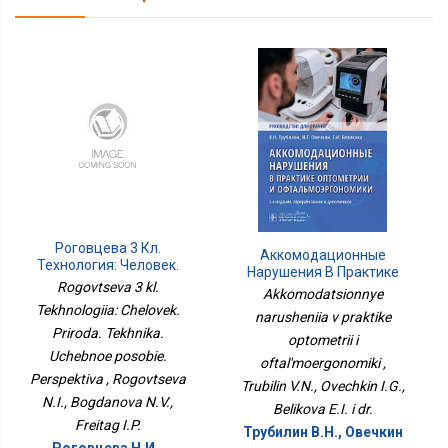
Роговцева 3 Кл.
Аккомодационные
Технология: Человек.
Нарушения В Практике
Природа. Техника.
Rogovtseva 3 kl.
Оптометрии И
Akkomodatsionnye
Учебное Пособие.
Офтальмоэргономики
Tekhnologiia: Chelovek.
Перспектива
narusheniia v praktike
Priroda. Tekhnika.
optometrii i
Uchebnoe posobie.
oftal'moergonomiki ,
Perspektiva , Rogovtseva
Trubilin V.N., Ovechkin I.G.,
N.I., Bogdanova N.V.,
Belikova E.I. i dr.
Freitag I.P.
Трубилин В.Н., Овечкин