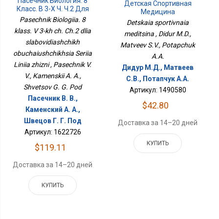
Пасечник Биология. 8
Детская Спортивная
Класс. В 3-Х Ч. Ч.2 Для
Медицина
Слабовидящих
Pasechnik Biologiia. 8
Detskaia sportivnaia
Обучающихся Серия
klass. V 3-kh ch. Ch.2 dlia
Линия Жизни
meditsina , Didur M.D.,
slabovidiashchikh
Matveev S.V., Potapchuk
obuchaiushchikhsia Seriia
A.A.
Liniia zhizni , Pasechnik V.
Дидур М.Д., Матвеев
V., Kamenskii A. A.,
С.В., Потапчук А.А.
Shvetsov G. G. Pod
Артикул: 1490580
Пасечник В. В.,
$42.80
Каменский А. А.,
Швецов Г. Г. Под
Доставка за 14–20 дней
Артикул: 1622726
КУПИТЬ
$119.11
Доставка за 14–20 дней
КУПИТЬ