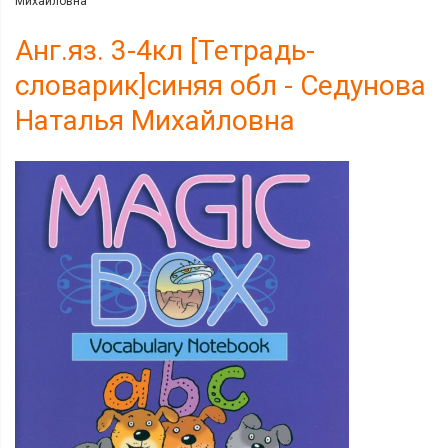
Михайловна
Анг.яз. 3-4кл [Тетрадь-
словарик]синяя обл - Седунова
Наталья Михайловна