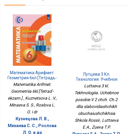
Математика Арифмет.
Лутцева 3 Кл.
Геометрия 6кл [Тетрадь-
Технология. Учебное
Экзам.]
Matematika Arifmet.
Пособие В 2 Чч. Ч.2 Для
Luttseva 3 kl.
Слабовидящих
Geometriia 6kl [Tetrad'-
Tekhnologiia. Uchebnoe
Обучающихся Школа
ekzam.] , Kuznetsova L. V.,
posobie V 2 chch. Ch.2
России
Minaeva S. S., Roslova L.
dlia slabovidiashchikh
O. i dr
obuchaiushchikhsia
Кузнецова Л. В.,
Shkola Rossii , Luttseva
Минаева С. С., Рослова
E.A., Zueva T.P.
Л. О. и др