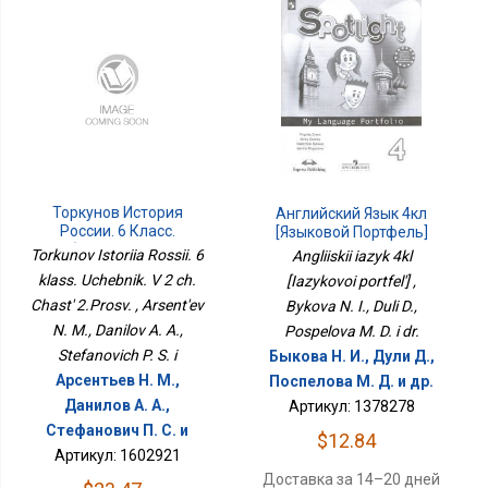
Торкунов История
Английский Язык 4кл
России. 6 Класс.
[Языковой Портфель]
Учебник. В 2 Ч. Часть
Torkunov Istoriia Rossii. 6
Angliiskii iazyk 4kl
2.Просв.
klass. Uchebnik. V 2 ch.
[Iazykovoi portfel'] ,
Chast' 2.Prosv. , Arsent'ev
Bykova N. I., Duli D.,
N. M., Danilov A. A.,
Pospelova M. D. i dr.
Stefanovich P. S. i
Быкова Н. И., Дули Д.,
Арсентьев Н. М.,
Поспелова М. Д. и др.
Данилов А. А.,
Артикул: 1378278
Стефанович П. С. и
$12.84
Артикул: 1602921
Доставка за 14–20 дней