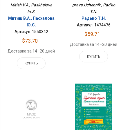
Mitish V.A., Paskhalova
prava.Uchebnik , Rad'ko
Iu.S.
T.N.
Митиш В.А., Пасхалова
Радько Т.Н.
Ю.С.
Артикул: 1474476
Артикул: 1550342
$59.71
$73.70
Доставка за 14–20 дней
Доставка за 14–20 дней
КУПИТЬ
КУПИТЬ