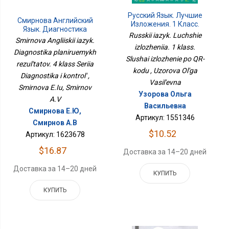
Русский Язык. Лучшие
Смирнова Английский
Изложения. 1 Класс.
Язык. Диагностика
Слушай Изложение По
Russkii iazyk. Luchshie
Планируемых
Smirnova Angliiskii iazyk.
QR-Коду
Результатов. 4 Класс
izlozheniia. 1 klass.
Diagnostika planiruemykh
Серия Диагностика И
Slushai izlozhenie po QR-
rezul'tatov. 4 klass Seriia
Контроль
kodu , Uzorova Ol'ga
Diagnostika i kontrol' ,
Vasil'evna
Smirnova E.Iu, Smirnov
Узорова Ольга
A.V
Васильевна
Смирнова Е.Ю,
Артикул: 1551346
Смирнов А.В
$10.52
Артикул: 1623678
$16.87
Доставка за 14–20 дней
Доставка за 14–20 дней
КУПИТЬ
КУПИТЬ