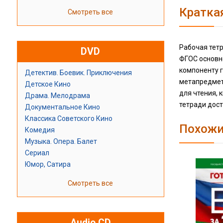
Кратка
Смотреть все
Рабочая тетр
DVD
ФГОС основн
компоненту 
Детектив. Боевик. Приключения
метапредметн
Детское Кино
для чтения, 
Драма. Мелодрама
тетради дост
Документальное Кино
Классика Советского Кино
Похожи
Комедия
Музыка. Опера. Балет
Сериал
Юмор, Сатира
Смотреть все
Audio CD