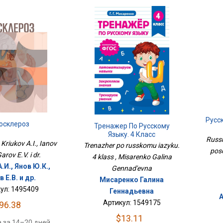
Русс
осклероз
Тренажер По Русскому
Языку. 4 Класс
Russk
 Kriukov A.I., Ianov
Trenazher po russkomu iazyku.
poso
Garov E.V. i dr.
4 klass , Misarenko Galina
.И., Янов Ю.К.,
Gennad'evna
в Е.В. и др.
Мисаренко Галина
ул: 1495409
Геннадьевна
Артикул: 1549175
96.38
$13.11
 за 14–20 дней