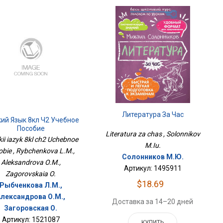
Литература За Час
кий Язык 8кл Ч2 Учебное
Пособие
Literatura za chas , Solonnikov
ii iazyk 8kl ch2 Uchebnoe
M.Iu.
bie , Rybchenkova L.M.,
Солонников М.Ю.
Aleksandrova O.M.,
Артикул: 1495911
Zagorovskaia O.
$18.69
Рыбченкова Л.М.,
Александрова О.М.,
Доставка за 14–20 дней
Загоровская О.
Артикул: 1521087
КУПИТЬ