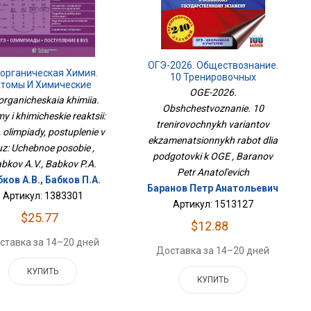
ОГЭ-2026. Обществознание.
органическая Химия.
10 Тренировочных
томы И Химические
Вариантов
OGE-2026.
кции: ЕГЭ, Олимпиады,
rganicheskaia khimiia.
Экзаменационных Работ
Obshchestvoznanie. 10
упление В Вуз: Учебное
Для Подготовки К ОГЭ
y i khimicheskie reaktsii:
Пособие
trenirovochnykh variantov
 olimpiady, postuplenie v
ekzamenatsionnykh rabot dlia
uz: Uchebnoe posobie ,
podgotovki k OGE , Baranov
bkov A.V., Babkov P.A.
Petr Anatol'evich
ков А.В., Бабков П.А.
Баранов Петр Анатольевич
Артикул: 1383301
Артикул: 1513127
$25.77
$12.88
ставка за 14–20 дней
Доставка за 14–20 дней
КУПИТЬ
КУПИТЬ