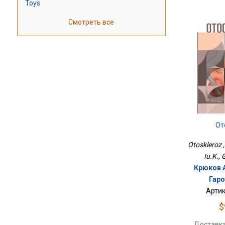
Toys
Смотреть все
От
Otoskleroz ,
Iu.K., 
Крюков А
Гаро
Артик
$
Доставка