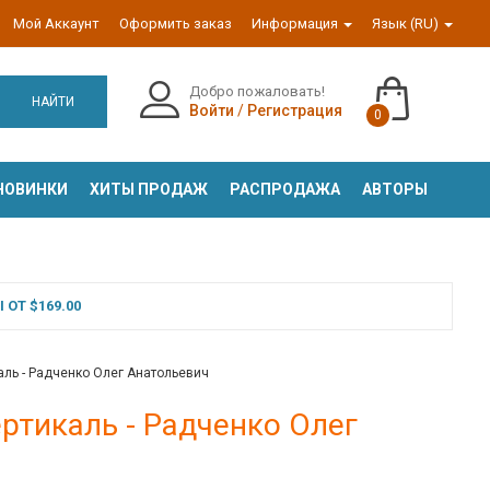
Мой Аккаунт
Оформить заказ
Информация
Язык (RU)
Добро пожаловать!
НАЙТИ
Войти
/
Регистрация
0
НОВИНКИ
ХИТЫ ПРОДАЖ
РАСПРОДАЖА
АВТОРЫ
ОТ $169.00
тикаль - Радченко Олег Анатольевич
]Вертикаль - Радченко Олег