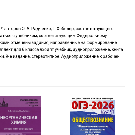
!" авторов О. А. Радченко, Г. Хебелер, соответствующего
ваться с учебником, соответствующим Федеральному
аками отмечены задания, направленные на формирование
плект для 6 класса входят учебник, аудиоприложение, книга
тки. 9-е издание, стереотипное. Аудиоприложение к рабочей