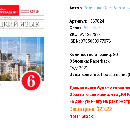
Автор:
Радченко Олег Анатол
Артикул:
1367824
Серия:
Alles klar
SKU:
VV1367824
ISBN:
9785090977876
Количество страниц:
80
Обложка:
Paperback
Год:
2021
Издательство:
Просвещение(P
Данная книга будет отправлен
Обратите внимание, что ДО
на данную книгу НЕ распрост
Ваша цена:
$23.22
Not In Stock