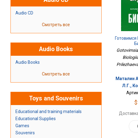
Audio CD
Смотреть все
Готовимся 
Б
Audio Books
Gotovimsia
Biologii
Audio Books
Prilezhaev
Смотреть все
Маталин А
Л.Г., К
Артик
Toys and Souvenirs
$
Educational and training materials
Доставка
Educational Supplies
Games
Souvenirs