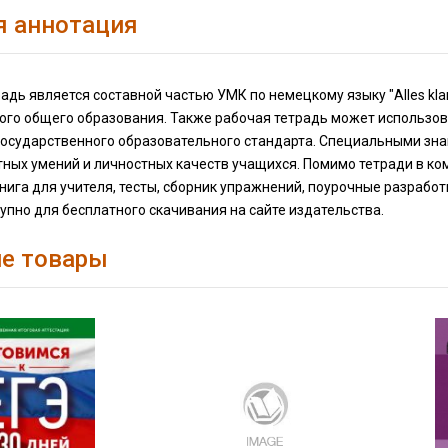
я аннотация
адь является составной частью УМК по немецкому языку "Alles klar
ого общего образования. Также рабочая тетрадь может использо
государственного образовательного стандарта. Специальными зн
ых умений и личностных качеств учащихся. Помимо тетради в ком
книга для учителя, тесты, сборник упражнений, поурочные разрабо
упно для бесплатного скачивания на сайте издательства.
е товары