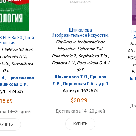
Шпикалова
Не
Изобразительное Искусство.
А
К ЕГЭ За 30 Дней.
Учебник 7 Кл. Приложение 2
Shpikalova Izobrazitel'noe
Реа
иология
Neo
Пост
iskusstvo. Uchebnik 7 kl.
 k EGE za 30 dnei.
Atom
Prilozhenie 2 , Shpikalova T.Ia.,
a , Matalin A.V.,
EGE,
Ershova L.V., Porovskaia G.A. i
a L.G., Kovshikova
v
dr.P
O.I.
Ba
Шпикалова Т.Я., Ершова
.В., Прилежаева
Баб
Л.В., Поровская Г.А. и др.П
овшикова О.И.
Артикул: 1622674
ул: 1424509
$38.29
18.69
До
Доставка за 14–20 дней
 за 14–20 дней
КУПИТЬ
КУПИТЬ