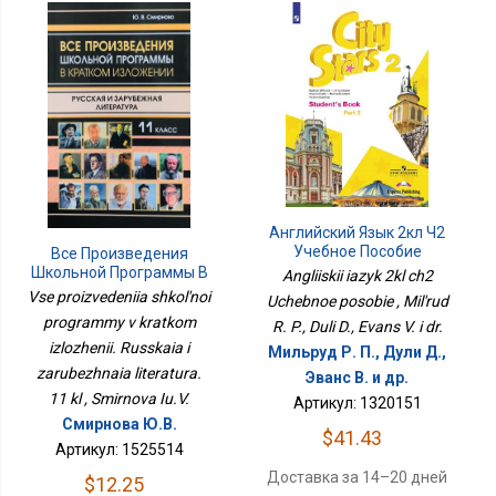
Английский Язык 2кл Ч2
Учебное Пособие
Все Произведения
Школьной Программы В
Angliiskii iazyk 2kl ch2
Кратком Изложении.
Vse proizvedeniia shkol'noi
Uchebnoe posobie , Mil'rud
Русская И Зарубежная
programmy v kratkom
R. P., Duli D., Evans V. i dr.
Литература. 11 Кл
izlozhenii. Russkaia i
Мильруд Р. П., Дули Д.,
zarubezhnaia literatura.
Эванс В. и др.
11 kl , Smirnova Iu.V.
Артикул: 1320151
Смирнова Ю.В.
$41.43
Артикул: 1525514
Доставка за 14–20 дней
$12.25