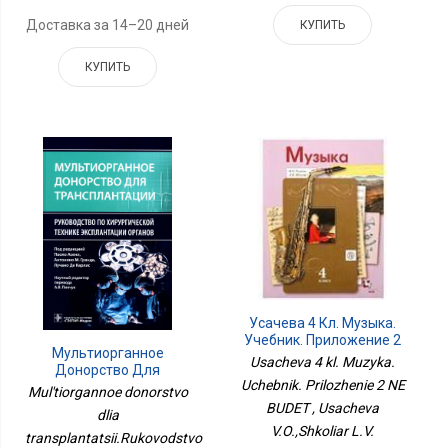
Доставка за 14–20 дней
КУПИТЬ
КУПИТЬ
Усачева 4 Кл. Музыка.
Учебник. Приложение 2
Мультиорганное
НЕ БУДЕТ
Usacheva 4 kl. Muzyka.
Донорство Для
Uchebnik. Prilozhenie 2 NE
Трансплантации.Руководство
Mul'tiorgannoe donorstvo
По Хирургической
BUDET , Usacheva
dlia
Технике
V.O.,Shkoliar L.V.
transplantatsii.Rukovodstvo