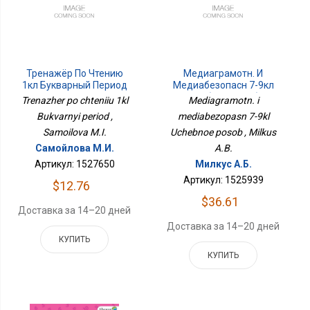
Тренажёр По Чтению
Медиаграмотн. И
1кл Букварный Период
Медиабезопасн 7-9кл
Учебное Пособ
Trenazher po chteniiu 1kl
Mediagramotn. i
Bukvarnyi period ,
mediabezopasn 7-9kl
Samoilova M.I.
Uchebnoe posob , Milkus
Самойлова М.И.
A.B.
Артикул: 1527650
Милкус А.Б.
Артикул: 1525939
$12.76
$36.61
Доставка за 14–20 дней
Доставка за 14–20 дней
КУПИТЬ
КУПИТЬ