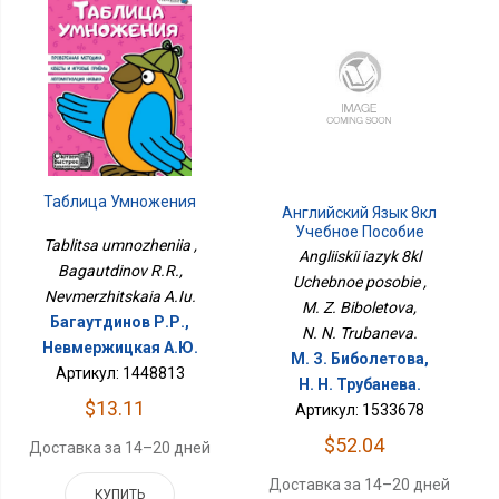
Таблица Умножения
Английский Язык 8кл
Учебное Пособие
Tablitsa umnozheniia ,
Angliiskii iazyk 8kl
Bagautdinov R.R.,
Uchebnoe posobie ,
Nevmerzhitskaia A.Iu.
M. Z. Biboletova,
Багаутдинов Р.Р.,
N. N. Trubaneva.
Невмержицкая А.Ю.
М. З. Биболетова,
Артикул: 1448813
Н. Н. Трубанева.
$13.11
Артикул: 1533678
$52.04
Доставка за 14–20 дней
Доставка за 14–20 дней
КУПИТЬ