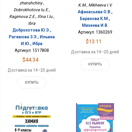
zhenshchiny ,
K.M., Mikheeva I.V.
Dobrokhotova Iu.E.,
Афанасьева О.В.,
Ragimova Z.E., Il'ina I.Iu.,
Баранова К.М.,
Ibra
Михеева И.В.
Доброхотова Ю.Э.,
Артикул: 1360269
Рагимова З.Э., Ильина
$13.11
И.Ю., Ибра
Артикул: 1517808
Доставка за 14–20 дней
$44.34
КУПИТЬ
Доставка за 14–20 дней
КУПИТЬ