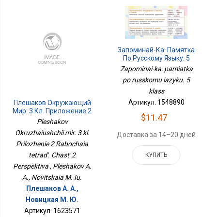
Запоминай-Ка: Памятка
По Русскому Языку. 5
Класс
Zapominai-ka: pamiatka
po russkomu iazyku. 5
klass
Артикул: 1548890
Плешаков Окружающий
Мир. 3 Кл. Приложение 2
$11.47
Рабочая Тетрадь. Часть
Pleshakov
2 Перспектива
Okruzhaiushchii mir. 3 kl.
Доставка за 14–20 дней
Prilozhenie 2 Rabochaia
tetrad'. Chast' 2
КУПИТЬ
Perspektiva , Pleshakov A.
A., Novitskaia M. Iu.
Плешаков А. А.,
Новицкая М. Ю.
Артикул: 1623571