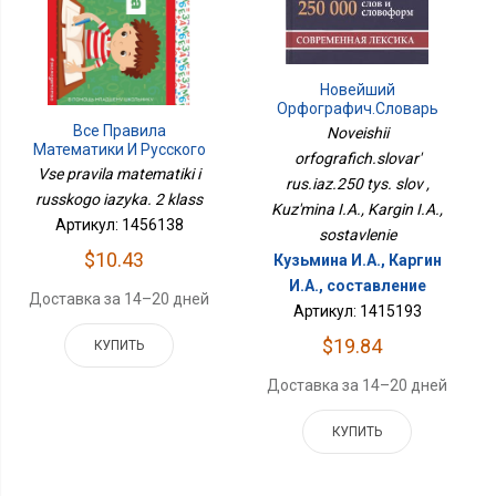
Новейший
Орфографич.словарь
Рус.яз.250 Тыс. Слов
Все Правила
Noveishii
Математики И Русского
orfografich.slovar'
Языка. 2 Класс
Vse pravila matematiki i
rus.iaz.250 tys. slov ,
russkogo iazyka. 2 klass
Kuz'mina I.A., Kargin I.A.,
Артикул: 1456138
sostavlenie
$10.43
Кузьмина И.А., Каргин
И.А., составление
Доставка за 14–20 дней
Артикул: 1415193
$19.84
КУПИТЬ
Доставка за 14–20 дней
КУПИТЬ