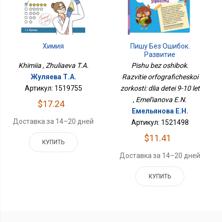
Химия
Пишу Без Ошибок.
Развитие
Орфографической
Khimiia , Zhuliaeva T.A.
Pishu bez oshibok.
Зоркости: Для Детей 9-
Жуляева Т.А.
Razvitie orfograficheskoi
10 Лет
Артикул: 1519755
zorkosti: dlia detei 9-10 let
, Emel'ianova E.N.
$17.24
Емельянова Е.Н.
Доставка за 14–20 дней
Артикул: 1521498
$11.41
КУПИТЬ
Доставка за 14–20 дней
КУПИТЬ