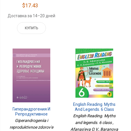
$17.43
Доставка за 14–20 дней
КУПИТЬ
English Reading. Myths
Гиперандрогения И
And Legends. 6 Class
Репродуктивное
English Reading. Myths
Здоровье Женщины
Giperandrogeniia i
and legends. 6 class ,
reproduktivnoe zdorov'e
Afanas'eva O.V., Baranova