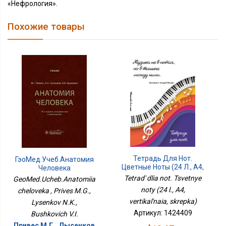
«Нефрология».
Похожие товары
Тетрадь Для Нот.
ГэоМед.Учеб.Анатомия
Цветные Ноты (24 Л., А4,
Человека
Вертикальная, Скрепка)
Tetrad' dlia not. Tsvetnye
GeoMed.Ucheb.Anatomiia
noty (24 l., A4,
cheloveka , Prives M.G.,
vertikal'naia, skrepka)
Lysenkov N.K.,
Артикул: 1424409
Bushkovich V.I.
Привес М.Г., Лысенков