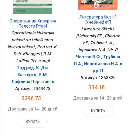
Литература 6кл Ч1
Оперативная Хирургия
[Учебник] ФП
Полости Рта И
Literatura 6kl ch1
Челюстно-Лицевой
Operativnaia khirurgiia
[Uchebnik] FP , Chertov
Области
polosti rta i cheliustno-
V.F., Trubina L.A.,
litsevoi oblasti , Pod red. K.
Ippolitova N.A. i dr. P
Dzh. Khaggerti, R.M.
Чертов В.Ф., Трубина
Laflina Per. s angl
Л.А., Ипполитова Н.А. и
Под ред. К. Дж.
др. П
Хаггерти, Р.М.
Артикул: 1363825
Лафлина Пер. с англ
$34.18
Артикул: 1343473
$396.73
Доставка за 14–20 дней
Доставка за 14–20 дней
КУПИТЬ
КУПИТЬ