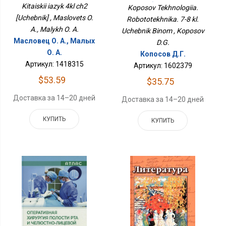
Учебник Бином
Kitaiskii iazyk 4kl ch2
Koposov Tekhnologiia.
[Uchebnik] , Maslovets O.
Robototekhnika. 7-8 kl.
A., Malykh O. A.
Uchebnik Binom , Koposov
Масловец О. А., Малых
D.G.
О. А.
Копосов Д.Г.
Артикул: 1418315
Артикул: 1602379
$53.59
$35.75
Доставка за 14–20 дней
Доставка за 14–20 дней
КУПИТЬ
КУПИТЬ