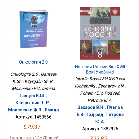
Онкология 2.0
История России 8кл XVIII
Век [Учебник]
Onkologiia 2.0 , Gantsev
Istoriia Rossii 8kl XVIII vek
K.Sh., Kzyrgalin Sh.R.,
[Uchebnik] , Zakharov V.N.,
Moiseenko F.V., Iamida
Pchelov E.V. Pod red.
Ганцев К.Ш.,
Petrova Iu.A.
Кзыргалин Ш.Р.,
Захаров В.Н., Пчелов
Моисеенко Ф.В., Ямида
Е.В. Под ред. Петрова
Артикул: 1453566
Ю.А.
$79.37
Артикул: 1382926
Доставка за 14–20 дней
$22.85