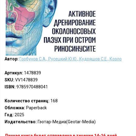
Автор:
Горбунов С.А., Русецкий Ю.Ю., Кудряшов С.Е., Козло
Артикул:
1478839
SKU:
VV1478839
ISBN:
9785970488041
Количество страниц:
168
Обложка:
Paperback
Год:
2025
Издательство:
Гэотар-Медиа(Geotar-Media)
Данная книга будет отправлена в течение 14-16 дней.