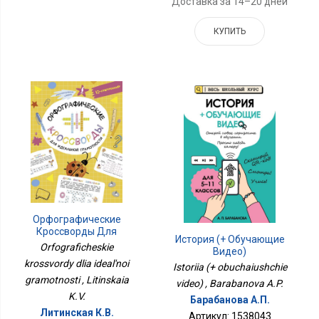
Доставка за 14–20 дней
КУПИТЬ
Орфографические
Кроссворды Для
История (+ Обучающие
Идеальной Грамотности
Orfograficheskie
Видео)
krossvordy dlia ideal'noi
Istoriia (+ obuchaiushchie
gramotnosti , Litinskaia
video) , Barabanova A.P.
K.V.
Барабанова А.П.
Литинская К.В.
Артикул: 1538043