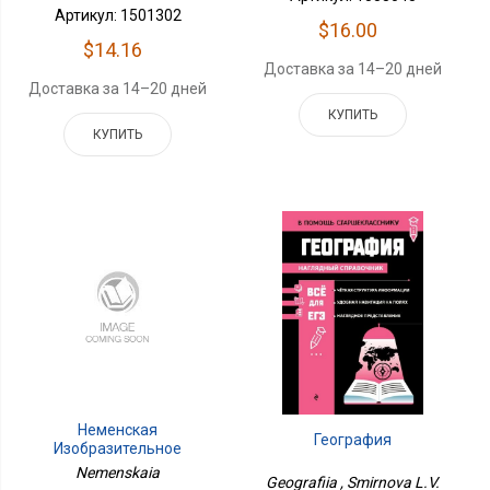
Артикул: 1501302
$16.00
$14.16
Доставка за 14–20 дней
Доставка за 14–20 дней
КУПИТЬ
КУПИТЬ
Неменская
География
Изобразительное
Искусство. 6 Класс.
Nemenskaia
Geografiia , Smirnova L.V.
Учебное Пособие. В 4 Ч.