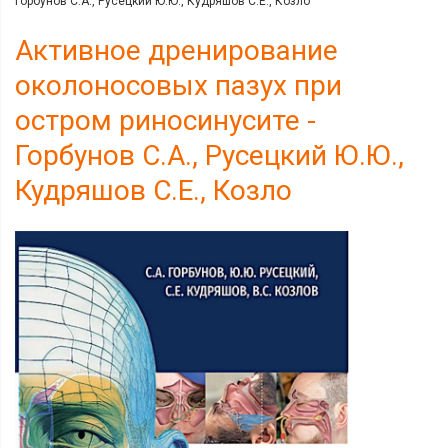
Горбунов С.А., Русецкий Ю.Ю., Кудряшов С.Е., Козло
Активное дренирование
околоносовых пазух при
остром риносинусите -
Горбунов С.А., Русецкий Ю.Ю.,
Кудряшов С.Е., Козло