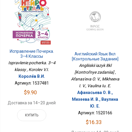
Исправление Почерка.
Английский Язык 8кл
3–4 Классы
[Контрольные Задания]
Ispravlenie pocherka. 3–4
Angliiskii iazyk 8kl
klassy , Korolev V.I.
[Kontrol'nye zadaniia] ,
Королёв В.И.
Afanas'eva O. V., Mikheeva
Артикул: 1537481
I. V., Vaulina Iu. E.
$9.90
Афанасьева О. В.,
Михеева И. В., Ваулина
Доставка за 14–20 дней
Ю. Е.
Артикул: 1520166
КУПИТЬ
$16.33