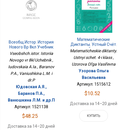
Математические
Всеобщ.истор. История
Диктанты. Устный Счёт.
Нового Вр 8кл Учебник
4-Й Класс
Matematicheskie diktanty.
Vseobshch.istor. Istoriia
Ustnyi schet. 4-i klass ,
Novogo vr 8kl Uchebnik ,
Uzorova Ol'ga Vasil'evna
Iudovskaia A.Ia., Baranov
Узорова Ольга
P.A., Vaniushkina L.M. i
Васильевна
dr.P
Артикул: 1515612
Юдовская А.Я.,
$10.52
Баранов П.А.,
Ванюшкина Л.М. и др.П
Доставка за 14–20 дней
Артикул: 1521138
$48.25
КУПИТЬ
Доставка за 14–20 дней