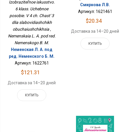
Izobrazitel'noe iskusstvo.
Часть 3 Для
Смирнова Л.В.
6 klass. Uchebnoe
Слабовидящих
Артикул: 1621461
Обучающихся
posobie. V 4 ch. Chast' 3
$20.34
dlia slabovidiashchikh
obuchaiushchikhsia ,
Доставка за 14–20 дней
Nemenskaia L. A. pod red.
Nemenskogo B. M.
КУПИТЬ
Неменская Л. А. под
ред. Неменского Б. М.
Артикул: 1622761
$121.31
Доставка за 14–20 дней
КУПИТЬ