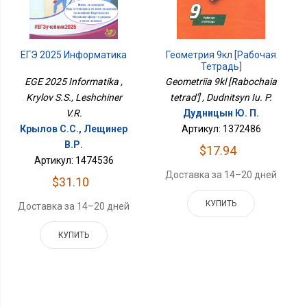
ЕГЭ 2025 Информатика
Геометрия 9кл [Рабочая
Тетрадь]
EGE 2025 Informatika ,
Geometriia 9kl [Rabochaia
Krylov S.S., Leshchiner
tetrad'] , Dudnitsyn Iu. P.
V.R.
Дудницын Ю. П.
Крылов С.С., Лещинер
Артикул: 1372486
В.Р.
$17.94
Артикул: 1474536
Доставка за 14–20 дней
$31.10
КУПИТЬ
Доставка за 14–20 дней
КУПИТЬ