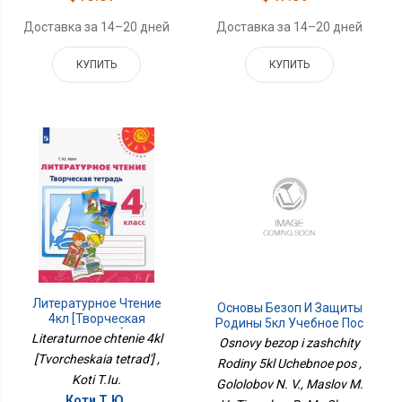
Доставка за 14–20 дней
Доставка за 14–20 дней
КУПИТЬ
КУПИТЬ
Литературное Чтение
Основы Безоп И Защиты
4кл [Творческая
Родины 5кл Учебное Пос
Тетрадь]
Literaturnoe chtenie 4kl
Osnovy bezop i zashchity
[Tvorcheskaia tetrad'] ,
Rodiny 5kl Uchebnoe pos ,
Koti T.Iu.
Gololobov N. V., Maslov M.
Коти Т.Ю.