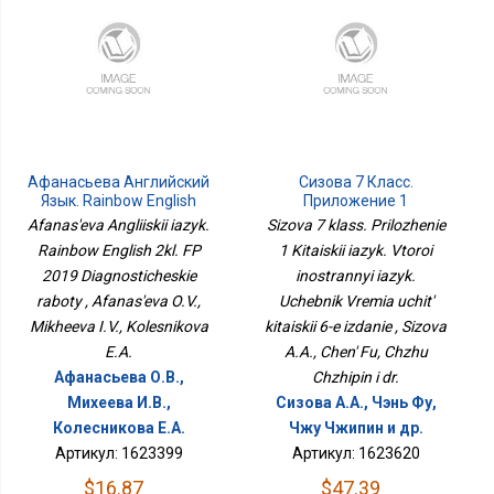
Афанасьева Английский
Сизова 7 Класс.
Язык. Rainbow English
Приложение 1
2кл. ФП 2019
Китайский Язык. Второй
Afanas'eva Angliiskii iazyk.
Sizova 7 klass. Prilozhenie
Диагностические
Иностранный Язык.
Rainbow English 2kl. FP
1 Kitaiskii iazyk. Vtoroi
Работы
Учебник Время Учить
2019 Diagnosticheskie
Китайский 6-Е Издание
inostrannyi iazyk.
raboty , Afanas'eva O.V.,
Uchebnik Vremia uchit'
Mikheeva I.V., Kolesnikova
kitaiskii 6-e izdanie , Sizova
E.A.
A.A., Chen' Fu, Chzhu
Афанасьева О.В.,
Chzhipin i dr.
Михеева И.В.,
Сизова А.А., Чэнь Фу,
Колесникова Е.А.
Чжу Чжипин и др.
Артикул: 1623399
Артикул: 1623620
$16.87
$47.39