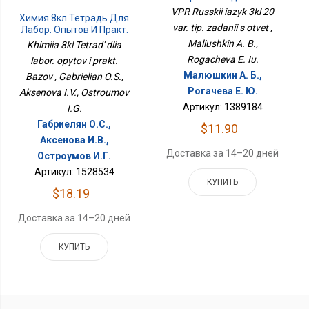
Ответ
VPR Russkii iazyk 3kl 20
Химия 8кл Тетрадь Для
var. tip. zadanii s otvet ,
Лабор. Опытов И Практ.
Базов
Maliushkin A. B.,
Khimiia 8kl Tetrad' dlia
Rogacheva E. Iu.
labor. opytov i prakt.
Малюшкин А. Б.,
Bazov , Gabrielian O.S.,
Рогачева Е. Ю.
Aksenova I.V., Ostroumov
Артикул: 1389184
I.G.
Габриелян О.С.,
$11.90
Аксенова И.В.,
Доставка за 14–20 дней
Остроумов И.Г.
Артикул: 1528534
КУПИТЬ
$18.19
Доставка за 14–20 дней
КУПИТЬ