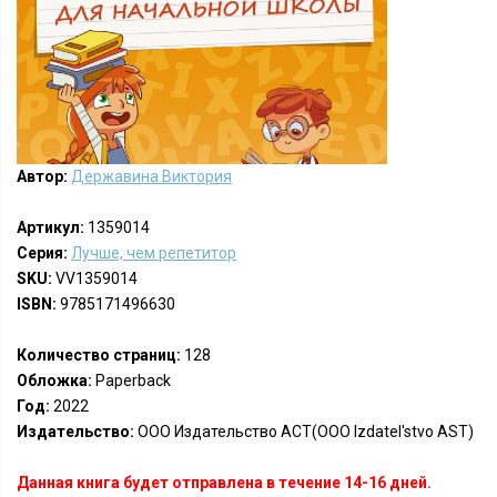
Автор:
Державина Виктория
Артикул:
1359014
Серия:
Лучше, чем репетитор
SKU:
VV1359014
ISBN:
9785171496630
Количество страниц:
128
Обложка:
Paperback
Год:
2022
Издательство:
ООО Издательство АСТ(OOO Izdatel'stvo AST)
Данная книга будет отправлена в течение 14-16 дней.