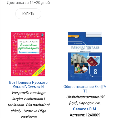
Доставка за 14–20 дней
КУПИТЬ
Все Правила Русского
Обществознание 8кл [Р/
Языка В Схемах И
Т]
Таблицах. Для
Vse pravila russkogo
Начальной Школы
Obshchestvoznanie 8kl
iazyka v skhemakh i
[R/t] , Sapogov V.M.
tablitsakh. Dlia nachal'noi
Сапогов В.М.
shkoly , Uzorova Ol'ga
Артикул: 1240869
Vasil'evna