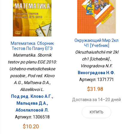
Окружающий Мир 2кл
Математика. Сборник
Ч1 [Учебник]
Тестов По Плану ЕГЭ
Okruzhaiushchii mir 2kl
2010: Учебно-
Matematika. Sbornik
Методическое Пособие
ch1 [Uchebnik] ,
testov po planu EGE 2010:
Vinogradova N.F.
Uchebno-metodicheskoe
Виноградова Н.Ф.
posobie , Pod red. Klovo
Артикул: 1371771
A.G., Mal'tseva D.A.,
$31.98
Abzelilovoi L.
Под ред. Клово А.Г.,
Доставка за 14–20 дней
Мальцева Д.А.,
Абзелиловой Л.
КУПИТЬ
Артикул: 1306518
$10.20