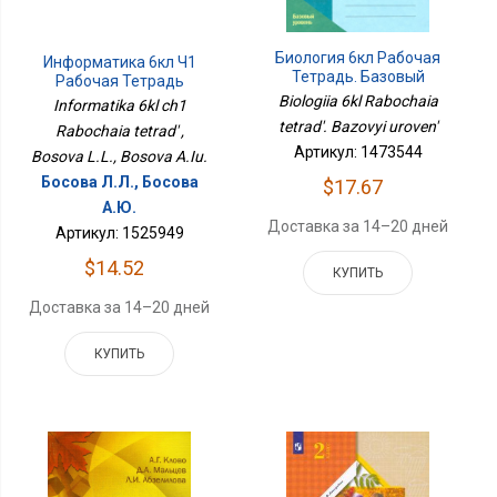
Биология 6кл Рабочая
Информатика 6кл Ч1
Тетрадь. Базовый
Рабочая Тетрадь
Уровень
Biologiia 6kl Rabochaia
Informatika 6kl ch1
tetrad'. Bazovyi uroven'
Rabochaia tetrad' ,
Артикул: 1473544
Bosova L.L., Bosova A.Iu.
Босова Л.Л., Босова
$17.67
А.Ю.
Доставка за 14–20 дней
Артикул: 1525949
$14.52
КУПИТЬ
Доставка за 14–20 дней
КУПИТЬ