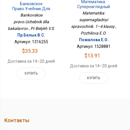
Математика:
Банковское
Супернаглядный
Право.Учебник Для
Справочник. 1–4 Классы
Matematika:
Бакалавров
Bankovskoe
supernagliadnyi
pravo.Uchebnik dlia
spravochnik. 1–4 klassy ,
bakalavrov , Pr Belykh V.S.
Pozhilova E.O.
Пр Белых В.С.
Пожилова Е.О.
Артикул: 1316255
Артикул: 1528881
$35.33
$13.91
Доставка за 14–20 дней
Доставка за 14–20 дней
КУПИТЬ
КУПИТЬ
Контакты