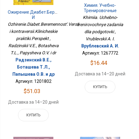
Химия. Учебно-
Тренировочные
Ожирение.Диабет.Беременность.Версии
Задания Для
И
Khimiia. Uchebno-
Подготовки
Контраверсии.Клинические
Ozhirenie.Diabet.Beremennost'.Versii
trenirovochnye zadaniia
Практики.Перспект
i kontraversii.Klinicheskie
dlia podgotovki ,
praktiki.Perspekt ,
Vrublevskii A. I.
Radzinskii V.E., Botasheva
Врублевский А. И.
T.L., Papysheva O.V. i dr
Артикул: 1267772
Радзинский В.Е.,
$16.44
Боташева Т.Л.,
Доставка за 14–20 дней
Папышева О.В. и др
Артикул: 1201802
КУПИТЬ
$51.03
Доставка за 14–20 дней
КУПИТЬ