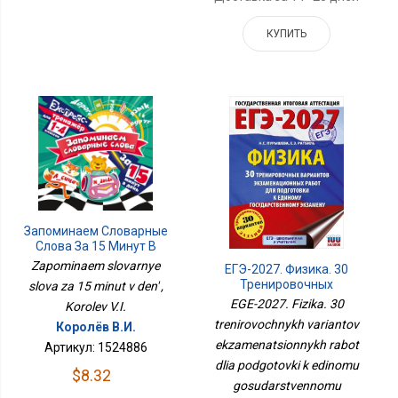
КУПИТЬ
Запоминаем Словарные
Слова За 15 Минут В
День
Zapominaem slovarnye
ЕГЭ-2027. Физика. 30
Тренировочных
slova za 15 minut v den' ,
Вариантов
EGE-2027. Fizika. 30
Korolev V.I.
Экзаменационных
trenirovochnykh variantov
Королёв В.И.
Работ Для Подготовки К
ekzamenatsionnykh rabot
Единому
Артикул: 1524886
Государственному
dlia podgotovki k edinomu
$8.32
Экзамену
gosudarstvennomu