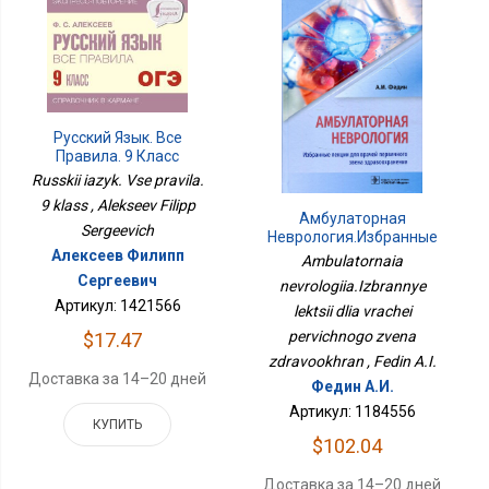
Русский Язык. Все
Правила. 9 Класс
Russkii iazyk. Vse pravila.
9 klass , Alekseev Filipp
Амбулаторная
Sergeevich
Неврология.Избранные
Лекции Для Врачей
Алексеев Филипп
Ambulatornaia
Первичного Звена
Сергеевич
nevrologiia.Izbrannye
Здравоохран
Артикул: 1421566
lektsii dlia vrachei
pervichnogo zvena
$17.47
zdravookhran , Fedin A.I.
Доставка за 14–20 дней
Федин А.И.
Артикул: 1184556
КУПИТЬ
$102.04
Доставка за 14–20 дней