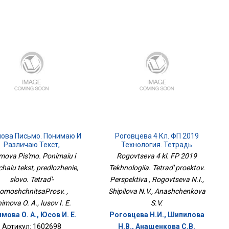
ова Письмо. Понимаю И
Роговцева 4 Кл. ФП 2019
Различаю Текст,
Технология. Тетрадь
редложение, Слово.
Проектов. Перспектива
imova Pis'mo. Ponimaiu i
Rogovtseva 4 kl. FP 2019
радь-ПомощницаПросв.
ichaiu tekst, predlozhenie,
Tekhnologiia. Tetrad' proektov.
slovo. Tetrad'-
Perspektiva , Rogovtseva N.I.,
omoshchnitsaProsv. ,
Shipilova N.V., Anashchenkova
himova O. A., Iusov I. E.
S.V.
мова О. А., Юсов И. Е.
Роговцева Н.И., Шипилова
Артикул: 1602698
Н.В., Анащенкова С.В.