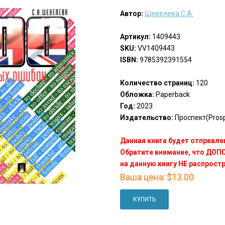
Автор:
Шевелева С.А.
Артикул:
1409443
SKU:
VV1409443
ISBN:
9785392391554
Количество страниц:
120
Обложка:
Paperback
Год:
2023
Издательство:
Проспект(Prosp
Данная книга будет отправлен
Обратите внимание, что ДО
на данную книгу НЕ распрост
Ваша цена:
$13.00
КУПИТЬ