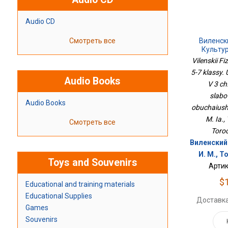
Audio CD
Смотреть все
Виленск
Культур
Учебное 
Vilenskii Fi
Часть 2 Д
5-7 klassy.
Обу
Audio Books
V 3 ch.
slabo
Audio Books
obuchaiushc
M. Ia., 
Смотреть все
Toroc
Виленский 
И. М., Т
Toys and Souvenirs
Артик
$
Educational and training materials
Educational Supplies
Доставка
Games
Souvenirs