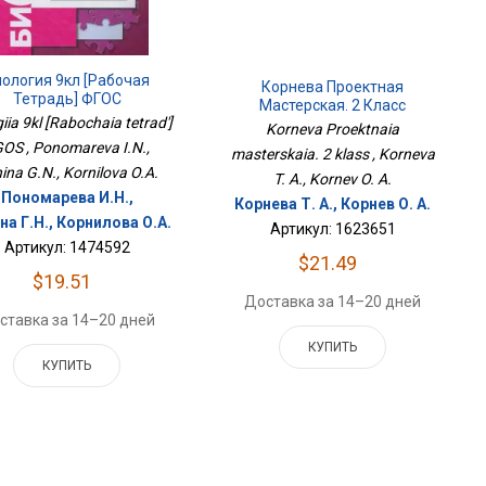
ология 9кл [Рабочая
Корнева Проектная
Тетрадь] ФГОС
Мастерская. 2 Класс
iia 9kl [Rabochaia tetrad']
Korneva Proektnaia
OS , Ponomareva I.N.,
masterskaia. 2 klass , Korneva
ina G.N., Kornilova O.A.
T. A., Kornev O. A.
Пономарева И.Н.,
Корнева Т. А., Корнев О. А.
на Г.Н., Корнилова О.А.
Артикул: 1623651
Артикул: 1474592
$21.49
$19.51
Доставка за 14–20 дней
ставка за 14–20 дней
КУПИТЬ
КУПИТЬ