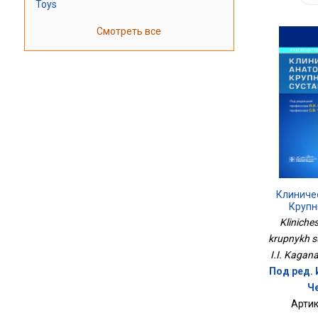
Toys
Смотреть все
Клиниче
Крупн
Kliniche
krupnykh s
I.I. Kagan
Под ред. И
Ч
Артик