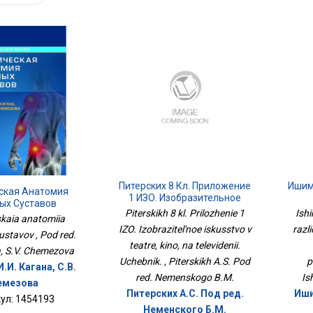
Питерских 8 Кл. Приложение
Ишим
ская Анатомия
1 ИЗО. Изобразительное
ых Суставов
Искусство В Театре, Кино, На
П
Piterskikh 8 kl. Prilozhenie 1
Ish
skaia anatomiia
Телевидении. Учебник.
Тет
IZO. Izobrazitel'noe iskusstvo v
razl
ustavov , Pod red.
teatre, kino, na televidenii.
a, S.V. Chemezova
Uchebnik. , Piterskikh A.S. Pod
p
.И. Кагана, С.В.
red. Nemenskogo B.M.
Is
емезова
Питерских А.С. Под ред.
Иши
ул: 1454193
Неменского Б.М.