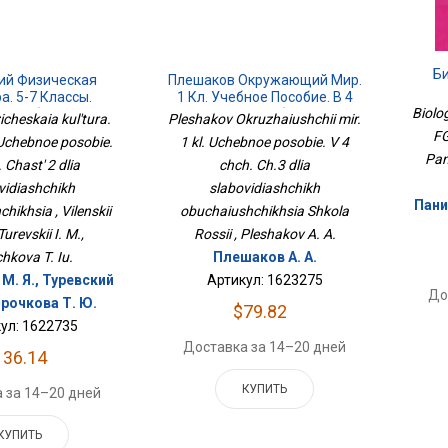
Би
ий Физическая
Плешаков Окружающий Мир.
а. 5-7 Классы.
1 Кл. Учебное Пособие. В 4
Biolog
Пособие. В 3 Ч.
Чч. Ч.3 Для Слабовидящих
zicheskaia kul'tura.
Pleshakov Okruzhaiushchii mir.
ля Слабовидящих
Обучающихся Школа России
FG
 Uchebnoe posobie.
1 kl. Uchebnoe posobie. V 4
чающихся
Pan
 Chast' 2 dlia
chch. Ch.3 dlia
vidiashchikh
slabovidiashchikh
Пани
hikhsia , Vilenskii
obuchaiushchikhsia Shkola
Turevskii I. M.,
Rossii , Pleshakov A. A.
hkova T. Iu.
Плешаков А. А.
М. Я., Туревский
Артикул: 1623275
До
орочкова Т. Ю.
$79.82
ул: 1622735
Доставка за 14–20 дней
136.14
КУПИТЬ
 за 14–20 дней
КУПИТЬ