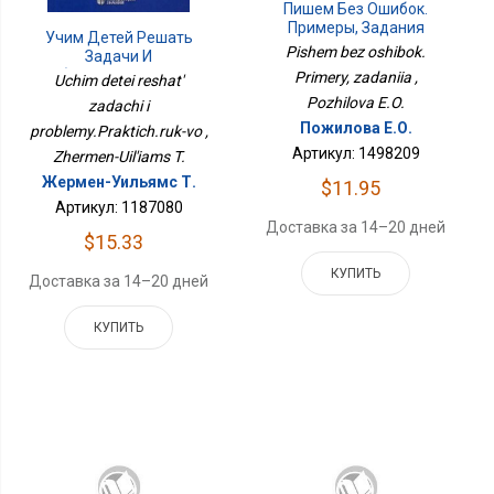
Пишем Без Ошибок.
Примеры, Задания
Учим Детей Решать
Pishem bez oshibok.
Задачи И
Проблемы.Практич.рук-
Primery, zadaniia ,
Uchim detei reshat'
Во
Pozhilova E.O.
zadachi i
Пожилова Е.О.
problemy.Praktich.ruk-vo ,
Артикул: 1498209
Zhermen-Uil'iams T.
Жермен-Уильямс Т.
$11.95
Артикул: 1187080
Доставка за 14–20 дней
$15.33
КУПИТЬ
Доставка за 14–20 дней
КУПИТЬ