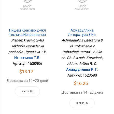
Пишем Красиво 2-4кл
Ахмадуллина
Техника Исправления
Литература 8 Кл.
Почерка
Приложение 2 Рабочая
Pishem krasivo 2-4kl
Akhmadullina Literatura 8
Тетрадь. В 2-Х Ч. Ч. 2.к
Tekhnika ispravleniia
kl. Prilozhenie 2
Уч. Коровиной
pocherka , Ignat'eva T.V.
Rabochaia tetrad'. V 2-kh
Игнатьева Т.В.
ch. Ch. 2.k uch. Korovinoi ,
Артикул: 1530906
Akhmadullina R. G.
Ахмадуллина Р. Г.
$13.17
Артикул: 1623580
Доставка за 14–20 дней
$16.25
КУПИТЬ
Доставка за 14–20 дней
КУПИТЬ