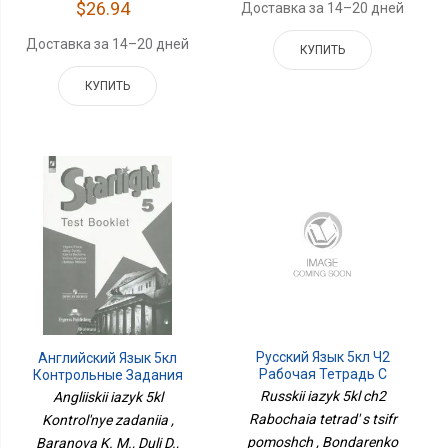
$26.94
Доставка за 14–20 дней
Доставка за 14–20 дней
КУПИТЬ
КУПИТЬ
Русский Язык 5кл Ч2
Английский Язык 5кл
Рабочая Тетрадь С
Контрольные Задания
Цифр Помощ
Russkii iazyk 5kl ch2
Angliiskii iazyk 5kl
Rabochaia tetrad' s tsifr
Kontrol'nye zadaniia ,
pomoshch , Bondarenko
Baranova K. M., Duli D.,