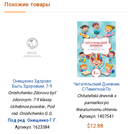
Похожие товары
Онищенко Здорово
Читательский Дневник
Быть Здоровым. 7-9
С Памяткой По
Классы. Учебное
Onishchenko Zdorovo byt'
Литературному Чтению
Chitatel'skii dnevnik s
Пособие
zdorovym. 7-9 klassy.
pamiatkoi po
Uchebnoe posobie , Pod
literaturnomu chteniiu
red. Onishchenko G.G.
Артикул: 1407541
Под ред. Онищенко Г.Г.
$12.88
Артикул: 1623384