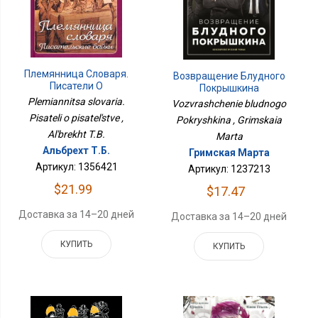
Племянница Словаря.
Возвращение Блудного
Писатели О
Покрышкина
Писательстве
Plemiannitsa slovaria.
Vozvrashchenie bludnogo
Pisateli o pisatel'stve ,
Pokryshkina , Grimskaia
Al'brekht T.B.
Marta
Альбрехт Т.Б.
Гримская Марта
Артикул: 1356421
Артикул: 1237213
$21.99
$17.47
Доставка за 14–20 дней
Доставка за 14–20 дней
КУПИТЬ
КУПИТЬ