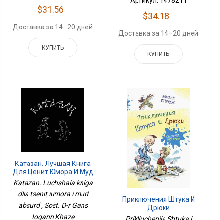
Артикул: 1478211
$31.56
$34.18
Доставка за 14–20 дней
Доставка за 14–20 дней
КУПИТЬ
КУПИТЬ
Катазан. Лучшая Книга
Для Ценит Юмора И Муд
Абсурд
Katazan. Luchshaia kniga
dlia tsenit iumora i mud
Приключения Штука И
absurd , Sost. D-r Gans
Дрюки
Iogann Khaze
Prikliucheniia Shtuka i