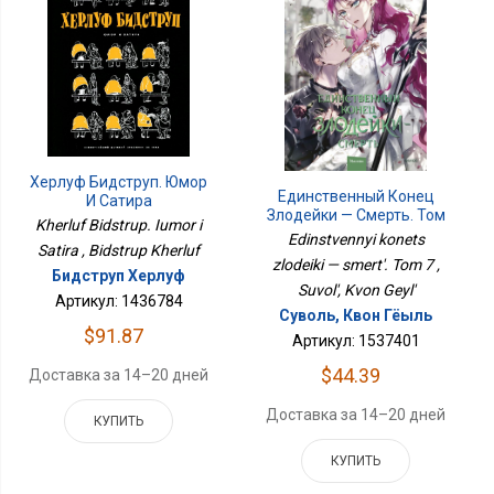
Херлуф Бидструп. Юмор
Единственный Конец
И Сатира
Злодейки — Смерть. Том
Kherluf Bidstrup. Iumor i
7
Edinstvennyi konets
Satira , Bidstrup Kherluf
zlodeiki — smert'. Tom 7 ,
Бидструп Херлуф
Suvol', Kvon Geyl'
Артикул: 1436784
Суволь, Квон Гёыль
$91.87
Артикул: 1537401
$44.39
Доставка за 14–20 дней
Доставка за 14–20 дней
КУПИТЬ
КУПИТЬ