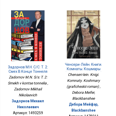
Ченсери-Лейн. Книги.
Задорнов М.Н. С/с: Т. 2:
Комнаты. Кошмары
Смех В Конце Тоннеля
(графический Роман)
Chenseri-lein. Knigi.
Zadornov M.N. S/s: T. 2:
Komnaty. Koshmary
Smekh v kontse tonnelia ,
(graficheskii roman) ,
Zadornov Mikhail
Debora Meifer,
Nikolaevich
Blackbanshee
Задорнов Михаил
Дебора Мейфэр,
Николаевич
Blackbanshee
Артикул: 1493259