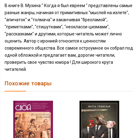
В книге В. Мухина " Когда я был евреем " представлены самые
разные жанры, начиная от примитивных "мыслей на излете",
"апичаток" и "толмача" и заканчивая "брехламой",
"приметками", "стишутками", "неокласси-цизмами",
"рассказками" и другими, которые читатель может лично
оценить. Автор с иронией относится к ценностям
современного общества. Все самое остроумное он собрал под
одной обложкой и предлагает вам, дорогие читатели,
проверить свое чувство юмора ! Для широкого круга
читателей.
Похожие товары