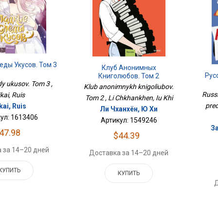
еды Укусов. Том 3
Клуб Анонимных
Рус
Книголюбов. Том 2
dy ukusov. Tom 3 ,
Klub anonimnykh knigoliubov.
Russk
ikai, Ruis
Tom 2 , Li Chkhankhen, Iu Khi
pred
kai, Ruis
Ли Чханхён, Ю Хи
ул: 1613406
Артикул: 1549246
З
47.98
$44.39
 за 14–20 дней
Доставка за 14–20 дней
КУПИТЬ
КУПИТЬ
Д