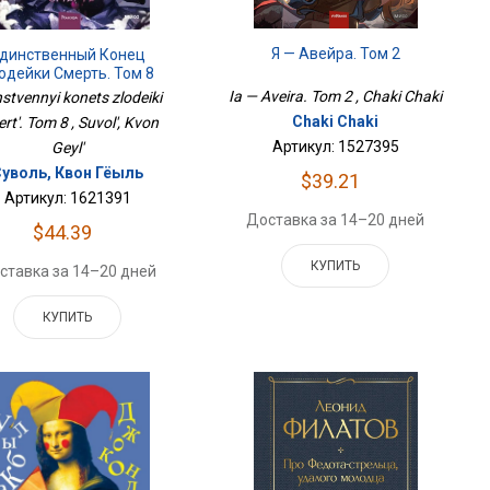
Я — Авейра. Том 2
динственный Конец
одейки Смерть. Том 8
Ia — Aveira. Tom 2 , Chaki Chaki
nstvennyi konets zlodeiki
Chaki Chaki
rt'. Tom 8 , Suvol', Kvon
Артикул: 1527395
Geyl'
Суволь, Квон Гёыль
$39.21
Артикул: 1621391
Доставка за 14–20 дней
$44.39
КУПИТЬ
ставка за 14–20 дней
КУПИТЬ