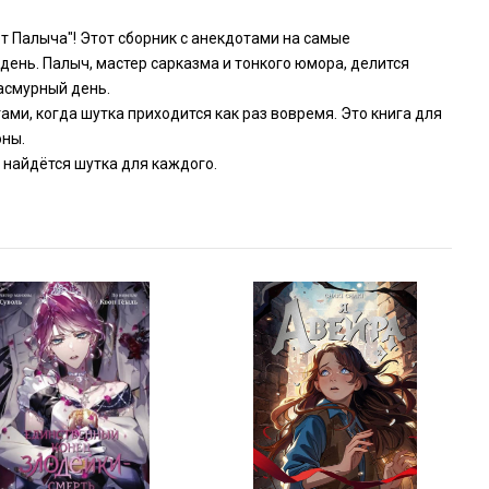
т Палыча"! Этот сборник с анекдотами на самые
день. Палыч, мастер сарказма и тонкого юмора, делится
асмурный день.
ми, когда шутка приходится как раз вовремя. Это книга для
оны.
 найдётся шутка для каждого.