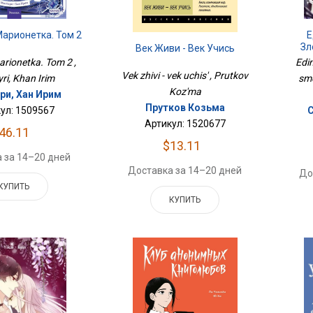
Е
арионетка. Том 2
Зл
Век Живи - Век Учись
Edi
arionetka. Tom 2 ,
Vek zhivi - vek uchis' , Prutkov
sme
ri, Khan Irim
Koz'ma
и, Хан Ирим
Прутков Козьма
ул: 1509567
Артикул: 1520677
46.11
$13.11
 за 14–20 дней
Доставка за 14–20 дней
До
КУПИТЬ
КУПИТЬ