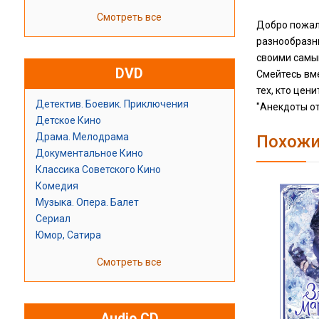
Смотреть все
Добро пожало
разнообразны
своими самы
DVD
Смейтесь вме
тех, кто цен
Детектив. Боевик. Приключения
"Анекдоты от
Детское Кино
Драма. Мелодрама
Похожи
Документальное Кино
Классика Советского Кино
Комедия
Музыка. Опера. Балет
Сериал
Юмор, Сатира
Смотреть все
Audio CD