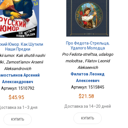
Про Федота-Стрельца,
ский Юмор. Как Шутили
Удалого Молодца
Наши Предки
Pro Fedota-strel'tsa, udalogo
ii iumor. Kak shutili nashi
molodtsa , Filatov Leonid
ki , Zamost'ianov Arsenii
Alekseevich
Aleksandrovich
Филатов Леонид
амостьянов Арсений
Алексеевич
Александрович
Артикул: 1515845
Артикул: 1510792
$21.58
$45.95
Доставка за 14–20 дней
оставка за 1–3 дня
КУПИТЬ
КУПИТЬ