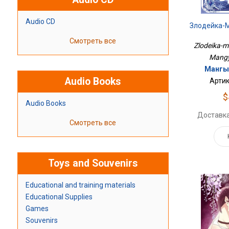
Audio CD
Злодейка-М
Смотреть все
Zlodeika-m
Mangy
Мангыр
Audio Books
Артик
$
Audio Books
Доставка
Смотреть все
Toys and Souvenirs
Educational and training materials
Educational Supplies
Games
Souvenirs