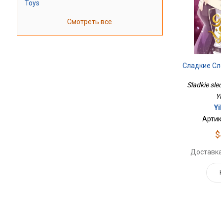
Toys
Смотреть все
Сладкие Сл
Sladkie sle
Y
Yi
Артик
$
Доставка