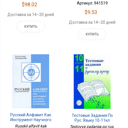
Артикул: 941519
$98.02
$9.53
Доставка за 14–20 дней
Доставка за 14–20 дней
КУПИТЬ
КУПИТЬ
Русский Алфавит Как
Тестовые Задания По
Инструмент Научного
Рус. Языку 10-11кл
Познания Вселенной
Russkii alfavit kak
Testovye zadaniia po rus.