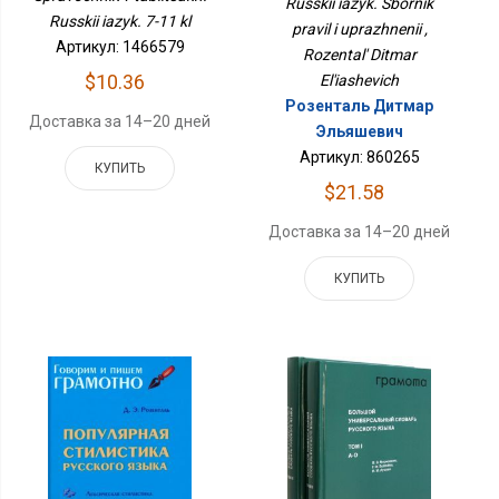
Russkii iazyk. Sbornik
Russkii iazyk. 7-11 kl
pravil i uprazhnenii ,
Артикул: 1466579
Rozental' Ditmar
$10.36
El'iashevich
Розенталь Дитмар
Доставка за 14–20 дней
Эльяшевич
Артикул: 860265
КУПИТЬ
$21.58
Доставка за 14–20 дней
КУПИТЬ