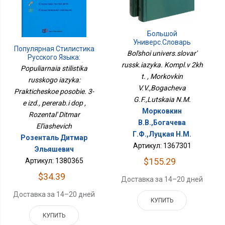
Большой
Универс.словарь
Популярная Стилистика
Русск.языка. Компл.в 2х
Bol'shoi univers.slovar'
Русского Языка:
Т.
russk.iazyka. Kompl.v 2kh
Практическое Пособие.
Populiarnaia stilistika
3-Е Изд., Перераб.и Доп
t. , Morkovkin
russkogo iazyka:
V.V.,Bogacheva
Prakticheskoe posobie. 3-
G.F.,Lutskaia N.M.
e izd., pererab.i dop ,
Морковкин
Rozental' Ditmar
В.В.,Богачева
El'iashevich
Г.Ф.,Луцкая Н.М.
Розенталь Дитмар
Артикул: 1367301
Эльяшевич
$155.29
Артикул: 1380365
$34.39
Доставка за 14–20 дней
Доставка за 14–20 дней
КУПИТЬ
КУПИТЬ