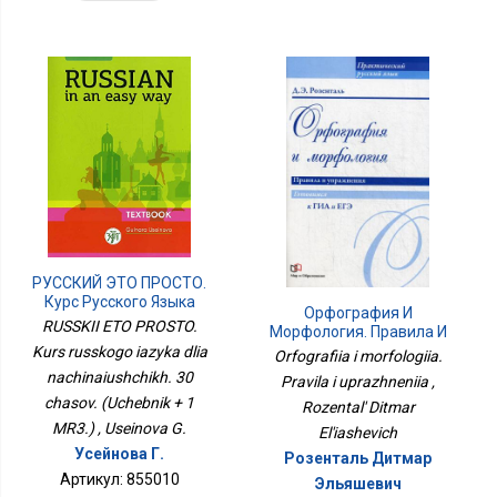
РУССКИЙ ЭТО ПРОСТО.
Курс Русского Языка
Орфография И
Для Начинающих. 30
RUSSKII ETO PROSTO.
Морфология. Правила И
Часов. (Учебник + 1
Упражнения
Kurs russkogo iazyka dlia
Orfografiia i morfologiia.
МР3.)
nachinaiushchikh. 30
Pravila i uprazhneniia ,
chasov. (Uchebnik + 1
Rozental' Ditmar
MR3.) , Useinova G.
El'iashevich
Усейнова Г.
Розенталь Дитмар
Артикул: 855010
Эльяшевич