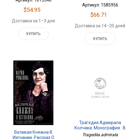
Артикул: 1615546
Артикул: 1585956
$54.95
$66.71
Доставка за 1–3 дня
Доставка за 14–20 дней
КУПИТЬ
КУПИТЬ
Трагедия Адмирала
Колчака: Монография : В
Великая Княжна В
2 Книгах. Книга 1
Tragediia admirala
Изгнании. Рассказ О