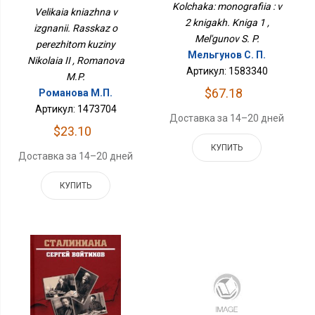
Kolchaka: monografiia : v
Пережитом Кузины
Velikaia kniazhna v
Николая II
2 knigakh. Kniga 1 ,
izgnanii. Rasskaz o
Mel'gunov S. P.
perezhitom kuziny
Мельгунов С. П.
Nikolaia II , Romanova
Артикул: 1583340
M.P.
$67.18
Романова М.П.
Артикул: 1473704
Доставка за 14–20 дней
$23.10
КУПИТЬ
Доставка за 14–20 дней
КУПИТЬ