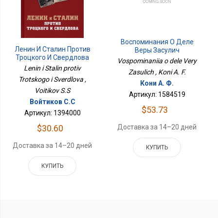
Воспоминания О Деле
Ленин И Сталин Против
Веры Засулич
Троцкого И Свердлова
Vospominaniia o dele Very
Lenin i Stalin protiv
Zasulich , Koni A. F.
Trotskogo i Sverdlova ,
Кони А. Ф.
Voitikov S.S
Артикул: 1584519
Войтиков С.С
$53.73
Артикул: 1394000
Доставка за 14–20 дней
$30.60
Доставка за 14–20 дней
КУПИТЬ
КУПИТЬ