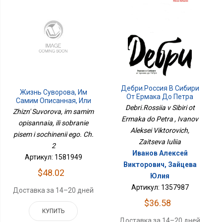
Дебри.Россия В Сибири
Жизнь Суворова, Им
От Ермака До Петра
Самим Описанная, Или
Debri.Rossiia v Sibiri ot
Собрание Писем И
Zhizn' Suvorova, im samim
Сочинений Его. Ч. 2
Ermaka do Petra , Ivanov
opisannaia, ili sobranie
Aleksei Viktorovich,
pisem i sochinenii ego. Ch.
Zaitseva Iuliia
2
Иванов Алексей
Артикул: 1581949
Викторович, Зайцева
$48.02
Юлия
Артикул: 1357987
Доставка за 14–20 дней
$36.58
КУПИТЬ
Доставка за 14–20 дней