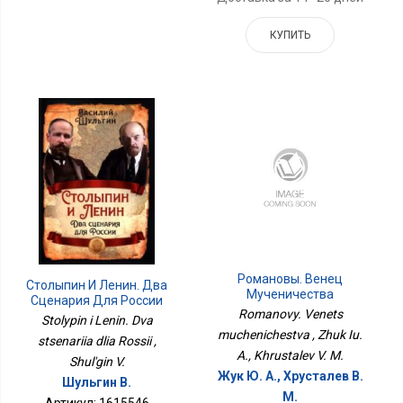
КУПИТЬ
Романовы. Венец
Столыпин И Ленин. Два
Мученичества
Сценария Для России
Romanovy. Venets
Stolypin i Lenin. Dva
muchenichestva , Zhuk Iu.
stsenariia dlia Rossii ,
A., Khrustalev V. M.
Shul'gin V.
Жук Ю. А., Хрусталев В.
Шульгин В.
М.