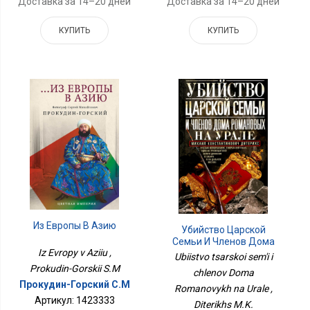
Доставка за 14–20 дней
Доставка за 14–20 дней
КУПИТЬ
КУПИТЬ
Из Европы В Азию
Убийство Царской
Семьи И Членов Дома
Iz Evropy v Aziiu ,
Романовых На Урале
Ubiistvo tsarskoi sem'i i
Prokudin-Gorskii S.M
chlenov Doma
Прокудин-Горский С.М
Romanovykh na Urale ,
Артикул: 1423333
Diterikhs M.K.