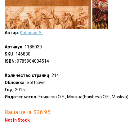
Автор:
Кабанов А.
Артикул:
1185039
SKU:
146830
ISBN:
9785904004514
Количество страниц:
214
Обложка:
Softcover
Год:
2015
Издательство:
Епишева О.Е., Москва(Episheva O.E., Moskva)
Ваша цена:
$36.95
Not In Stock