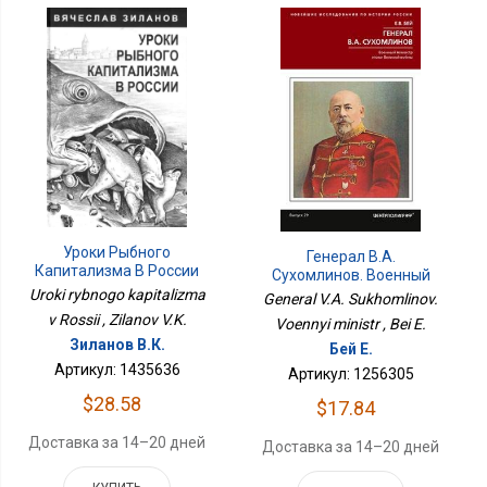
Уроки Рыбного
Генерал В.А.
Капитализма В России
Сухомлинов. Военный
Министр
Uroki rybnogo kapitalizma
General V.A. Sukhomlinov.
v Rossii , Zilanov V.K.
Voennyi ministr , Bei E.
Зиланов В.К.
Бей Е.
Артикул: 1435636
Артикул: 1256305
$28.58
$17.84
Доставка за 14–20 дней
Доставка за 14–20 дней