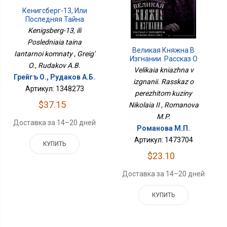
Кенигсберг-13, Или
Последняя Тайна
Янтарной Комнаты
Kenigsberg-13, ili
Posledniaia taina
Великая Княжна В
Iantarnoi komnaty , Greig'
Изгнании. Рассказ О
O., Rudakov A.B.
Пережитом Кузины
Velikaia kniazhna v
Николая II
Грейгъ О., Рудаков А.Б.
izgnanii. Rasskaz o
Артикул: 1348273
perezhitom kuziny
$37.15
Nikolaia II , Romanova
M.P.
Доставка за 14–20 дней
Романова М.П.
Артикул: 1473704
КУПИТЬ
$23.10
Доставка за 14–20 дней
КУПИТЬ