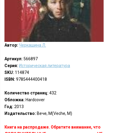
Автор:
Черкашина Л.
Артикул:
566897
Серия:
Историческая литература
SKU:
114874
ISBN:
9785444400418
Количество страниц:
432
Обложка:
Hardcover
Год:
2013
Издательство:
Вече, М(Veche, M)
Книга на распродаже. Обратите внимание, что