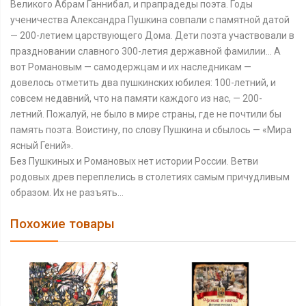
Великого Абрам Ганнибал, и прапрадеды поэта. Годы
ученичества Александра Пушкина совпали с памятной датой
— 200-летием царствующего Дома. Дети поэта участвовали в
праздновании славного 300-летия державной фамилии… А
вот Романовым — самодержцам и их наследникам —
довелось отметить два пушкинских юбилея: 100-летний, и
совсем недавний, что на памяти каждого из нас, — 200-
летний. Пожалуй, не было в мире страны, где не почтили бы
память поэта. Воистину, по слову Пушкина и сбылось — «Мира
ясный Гений».
Без Пушкиных и Романовых нет истории России. Ветви
родовых древ переплелись в столетиях самым причудливым
образом. Их не разъять…
Похожие товары