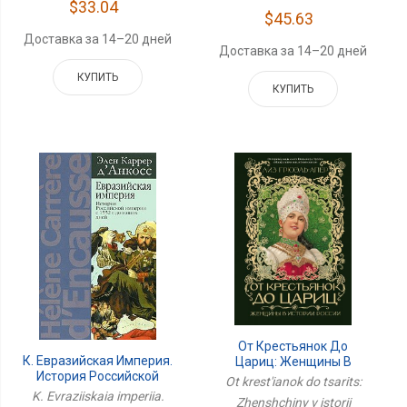
$33.04
$45.63
Доставка за 14–20 дней
Доставка за 14–20 дней
КУПИТЬ
КУПИТЬ
От Крестьянок До
К. Евразийская Империя.
Цариц: Женщины В
История Российской
Истории России
Ot krest'ianok do tsarits:
Империи С 1552г. До
K. Evraziiskaia imperiia.
Zhenshchiny v istorii
Наших Дней