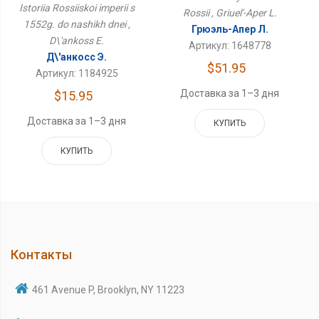
Istoriia Rossiiskoi imperii s
Rossii , Griuel'-Aper L.
1552g. do nashikh dnei ,
Грюэль-Апер Л.
D\'ankoss E.
Артикул: 1648778
Д\'анкосс Э.
$51.95
Артикул: 1184925
Доставка за 1–3 дня
$15.95
Доставка за 1–3 дня
КУПИТЬ
КУПИТЬ
Контакты
461 Avenue P, Brooklyn, NY 11223