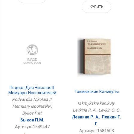
КУПИТЬ
Подвал Для Николая II.
Такмыкские Каникулы
Мемуары Исполнителей
Podval dlia Nikolaia II.
Takmykskie kanikuly ,
Memuary ispolnitelei ,
Levkina R. A., Levkin G. G.
Bykov P.M.
Левкина Р. А., Левкин Г.
Быков П.М.
Г.
Артикул: 1549447
Артикул: 1581503