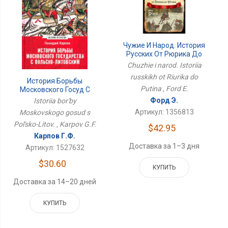
Чужие И Народ. История
Русских От Рюрика До
Путина
Chuzhie i narod. Istoriia
russkikh ot Riurika do
История Борьбы
Putina , Ford E.
Московского Госуд С
Польско-Литов.
Форд Э.
Istoriia bor'by
Артикул: 1356813
Moskovskogo gosud s
Pol'sko-Litov. , Karpov G.F.
$42.95
Карпов Г.Ф.
Доставка за 1–3 дня
Артикул: 1527632
$30.60
КУПИТЬ
Доставка за 14–20 дней
КУПИТЬ