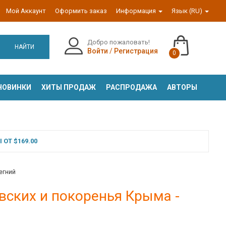
Мой Аккаунт
Оформить заказ
Информация
Язык (RU)
Добро пожаловать!
НАЙТИ
Войти
/
Регистрация
0
НОВИНКИ
ХИТЫ ПРОДАЖ
РАСПРОДАЖА
АВТОРЫ
ОТ $169.00
тегний
овских и покоренья Крыма -