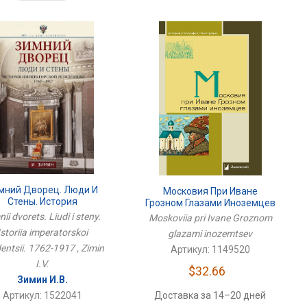
мний Дворец. Люди И
Московия При Иване
Стены. История
Грозном Глазами Иноземцев
раторской Резиденции.
ii dvorets. Liudi i steny.
Moskoviia pri Ivane Groznom
1762-1917
Istoriia imperatorskoi
glazami inozemtsev
dentsii. 1762-1917 , Zimin
Артикул: 1149520
I.V.
$32.66
Зимин И.В.
Доставка за 14–20 дней
Артикул: 1522041