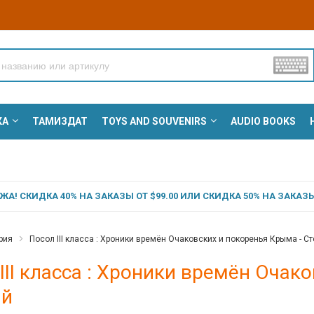
КА
ТАМИЗДАТ
TOYS AND SOUVENIRS
AUDIO BOOKS
А! СКИДКА 40% НА ЗАКАЗЫ ОТ $99.00 ИЛИ СКИДКА 50% НА ЗАКАЗЫ 
рия
Посол III класса : Хроники времён Очаковских и покоренья Крыма - С
III класса : Хроники времён Очак
ий