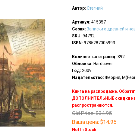
Автор:
Стегний
Артикул:
415357
Серия:
Записки о древней и но
SKU:
94792
ISBN:
9785287005993
Количество страниц:
392
Обложка:
Hardcover
Год:
2009
Издательство:
Феория, М(Feori
Книга на распродаже. Обрати
ДОПОЛНИТЕЛЬНЫЕ скидки на 
распространяются.
Old Price:
$34.95
Ваша цена:
$14.95
Not In Stock