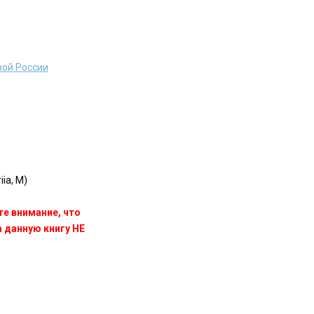
вой России
ia, M)
те внимание, что
данную книгу НЕ