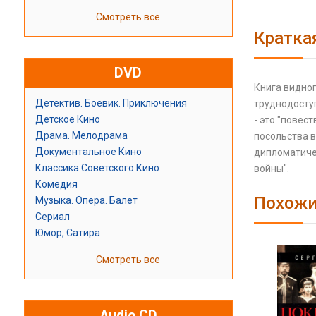
Смотреть все
Кратка
DVD
Книга видног
Детектив. Боевик. Приключения
труднодоступ
Детское Кино
- это "пове
Драма. Мелодрама
посольства в
Документальное Кино
дипломатиче
Классика Советского Кино
войны".
Комедия
Похожи
Музыка. Опера. Балет
Сериал
Юмор, Сатира
Смотреть все
Audio CD