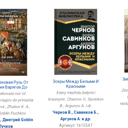
Зи
Эсеры Между Белыми И
ековая Русь От
Красными
ия Варягов До
Импе
Zimn
я Христианства
Esery mezhdu belymi i
ekovaia rus' ot
krasnymi , Chernov V., Savinkov
riagov do priniatiia
rezi
B., Argunov A. i dr.
va , Zhukov K. A.,
Чернов В., Савинков Б.,
 Goblin Puchkov
Аргунов А. и др.
., Дмитрий Goblin
Артикул: 1615547
Пучков