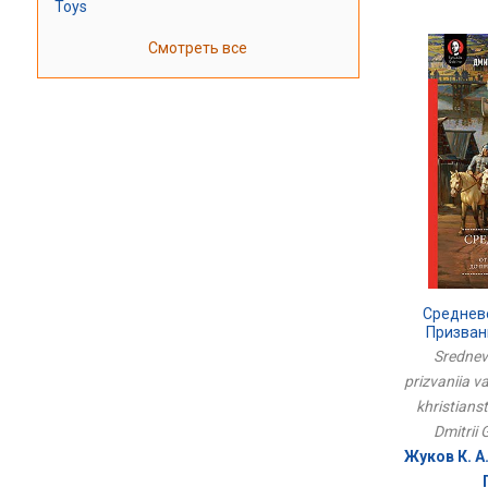
Toys
Смотреть все
Среднев
Призван
Приняти
Srednev
prizvaniia va
khristianst
Dmitrii
Жуков К. А