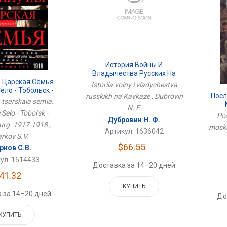
История Войны И
Владычества Русских На
 Царская Семья.
Кавказе
Istoriia voiny i vladychestva
ело - Тобольск -
Посл
russkikh na Kavkaze , Dubrovin
бург. 1917-1918
 tsarskaia sem'ia.
N. F.
Selo - Tobol'sk -
Pos
Дубровин Н. Ф.
urg. 1917-1918 ,
mosko
Артикул: 1636042
rkov S.V.
$66.55
рков С.В.
ул: 1514433
Доставка за 14–20 дней
41.32
КУПИТЬ
 за 14–20 дней
До
КУПИТЬ