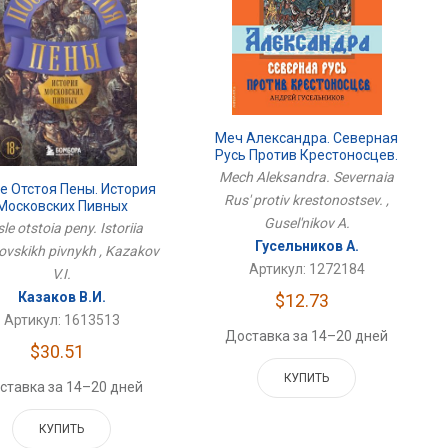
Меч Александра. Северная
Русь Против Крестоносцев.
Mech Aleksandra. Severnaia
е Отстоя Пены. История
Rus' protiv krestonostsev. ,
Московских Пивных
Gusel'nikov A.
le otstoia peny. Istoriia
Гусельников А.
vskikh pivnykh , Kazakov
Артикул: 1272184
V.I.
Казаков В.И.
$12.73
Артикул: 1613513
Доставка за 14–20 дней
$30.51
КУПИТЬ
ставка за 14–20 дней
КУПИТЬ