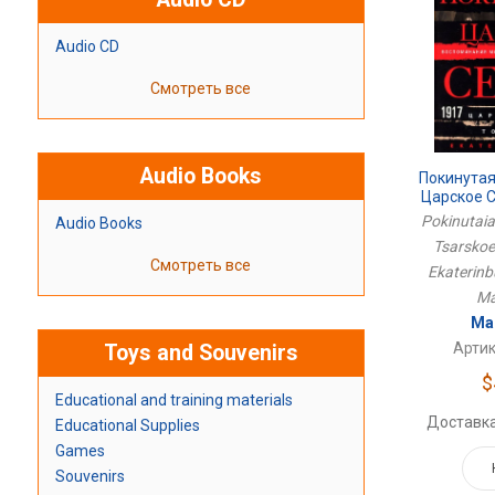
Audio CD
Смотреть все
Audio Books
Покинутая
Царское С
Екатерин
Pokinutaia
Audio Books
Tsarskoe 
Смотреть все
Ekaterinb
Ma
Ма
Артик
Toys and Souvenirs
$
Educational and training materials
Доставка
Educational Supplies
Games
Souvenirs