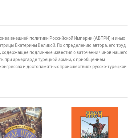
Архива внешней политики Российской Империи (АВПРИ) и иных
атрицы Екатерины Великой. По определению автора, его труд
е, содержащее подлинные известия о заточении чинов нашего
сть при арьергарде турецкой армии, с приобщением
 конгрессах и достопамятных происшествиях русско-турецкой