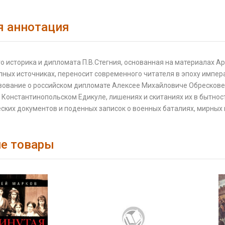
я аннотация
о историка и дипломата П.В.Стегния, основанная на материалах 
ных источниках, переносит современного читателя в эпоху импер
ствование о российском дипломате Алексее Михайловиче Обресков
 Константинопольском Едикуле, лишениях и скитаниях их в бытно
ских документов и поденных записок о военных баталиях, мирных
е товары