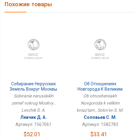
Похожие товары
Собирание Нерусских
Об Отношениях
Земель Вокруг Москвы
Новгорода К Великим
Князьям
Sobiranie nerusskikh
Ob otnosheniiakh
zemel' vokrug Moskvy ,
Novgoroda k velikim
Levchik D. A.
kniaz'iam , Solov'ev S. M.
Левчик Д. А.
Соловьев С. М.
Артикул: 1567061
Артикул: 1582783
$52.01
$33.41