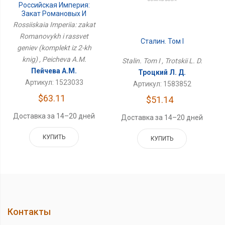
Российская Империя:
Закат Романовых И
Рассвет Гениев
Rossiiskaia Imperiia: zakat
(комплект Из 2-Х Книг)
Romanovykh i rassvet
Сталин. Том I
geniev (komplekt iz 2-kh
knig) , Peicheva A.M.
Stalin. Tom I , Trotskii L. D.
Пейчева А.М.
Троцкий Л. Д.
Артикул: 1523033
Артикул: 1583852
$63.11
$51.14
Доставка за 14–20 дней
Доставка за 14–20 дней
КУПИТЬ
КУПИТЬ
Контакты