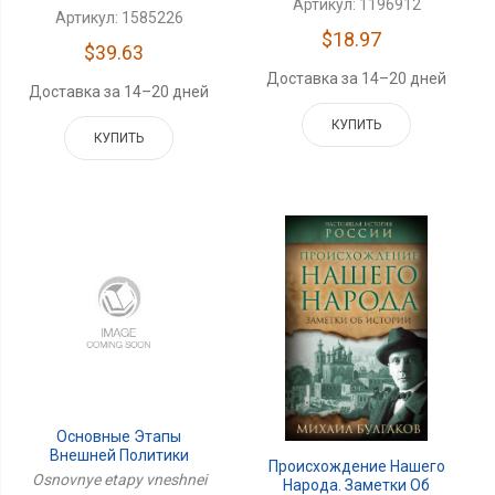
Артикул: 1196912
Артикул: 1585226
$18.97
$39.63
Доставка за 14–20 дней
Доставка за 14–20 дней
КУПИТЬ
КУПИТЬ
Основные Этапы
Внешней Политики
Происхождение Нашего
России С Древнейших
Osnovnye etapy vneshnei
Народа. Заметки Об
Времен До XV Века