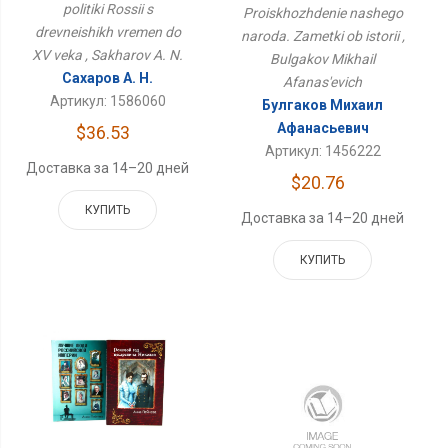
Истории
politiki Rossii s
Proiskhozhdenie nashego
drevneishikh vremen do
naroda. Zametki ob istorii ,
XV veka , Sakharov A. N.
Bulgakov Mikhail
Сахаров А. Н.
Afanas'evich
Артикул: 1586060
Булгаков Михаил
Афанасьевич
$36.53
Артикул: 1456222
Доставка за 14–20 дней
$20.76
КУПИТЬ
Доставка за 14–20 дней
КУПИТЬ