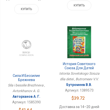
КУПИТЬ
КУПИТЬ
История Советского
Союза Для Детей
Istoriia Sovetskogo Soiuza
Сила И Бессилие
dlia detei , Butromeev V.V.
Брежнева
Бутромеев В.В.
Sila i bessilie Brezhneva ,
Артикул: 1389573
Avtorkhanov A. G.
Авторханов А. Г.
$39.72
Артикул: 1585390
Доставка за 14–20 дней
$41.64