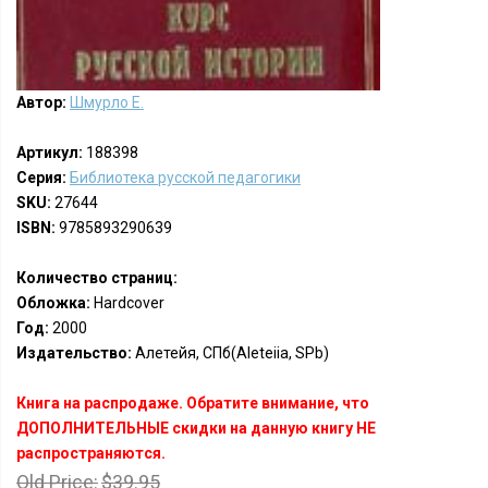
Автор:
Шмурло Е.
Артикул:
188398
Серия:
Библиотека русской педагогики
SKU:
27644
ISBN:
9785893290639
Количество страниц:
Обложка:
Hardcover
Год:
2000
Издательство:
Алетейя, СПб(Aleteiia, SPb)
Книга на распродаже. Обратите внимание, что
ДОПОЛНИТЕЛЬНЫЕ скидки на данную книгу НЕ
распространяются.
Old Price:
$39.95