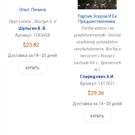
Опыт Ленина
Партия Эсеров И Ее
Предшественники.
Opyt Lenina , Shul'gin V. V.
История Движения
Partiia eserov i ee
Шульгин В. В.
Социалистов-
predshestvenniki. Istoriia
Артикул: 1583458
Революционеров.
Борьба С Террором В
dvizheniia sotsialistov-
$25.82
России В Начале XX В
revoliutsionerov. Bor'ba s
Доставка за 14–20 дней
terrorom v Rossii v
nachale XX v , Spiridovich
КУПИТЬ
A.I.
Спиридович А.И.
Артикул: 1417651
$39.36
Доставка за 14–20 дней
КУПИТЬ