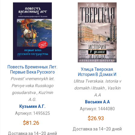
Повесть Временных Лет.
Улица Тверская.
Первые Века Русского
История В Домах И
Государства
Povest' vremennykh let.
Лицах
Ulitsa Tverskaia. Istoriia v
Pervye veka Russkogo
domakh i litsakh , Vas'kin
gosudarstva , Kuz'min
A.A
A.G.
Васькин А.А
Кузьмин А.Г.
Артикул: 1444080
Артикул: 1495625
$26.93
$81.26
Доставка за 14–20 дней
Доставка за 14–20 дней