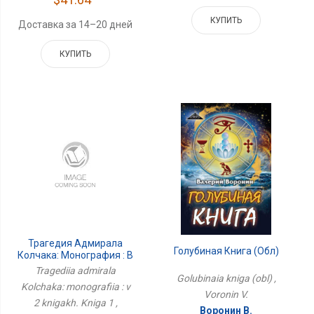
КУПИТЬ
Доставка за 14–20 дней
КУПИТЬ
Трагедия Адмирала
Голубиная Книга (обл)
Колчака: Монография : В
2 Книгах. Книга 1
Tragediia admirala
Golubinaia kniga (obl) ,
Kolchaka: monografiia : v
Voronin V.
2 knigakh. Kniga 1 ,
Воронин В.