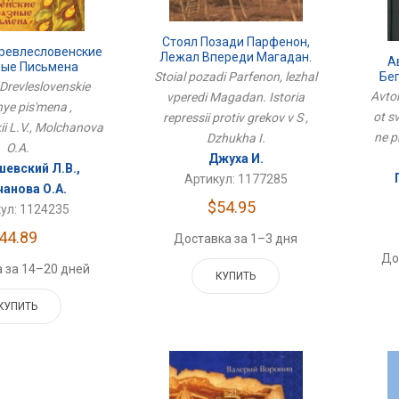
Стоял Позади Парфенон,
Древлесловенские
Лежал Впереди Магадан.
А
ые Письмена
Исторя Репрессий Против
Бе
Stoial pozadi Parfenon, lezhal
 Drevleslovenskie
Греков В С
Avtor
vperedi Magadan. Istoria
При
ye pis'mena ,
ot s
repressii protiv grekov v S ,
ii L.V., Molchanova
ne p
Dzhukha I.
O.A.
Джуха И.
евский Л.В.,
Артикул: 1177285
анова О.А.
$54.95
ул: 1124235
44.89
Доставка за 1–3 дня
До
 за 14–20 дней
КУПИТЬ
КУПИТЬ