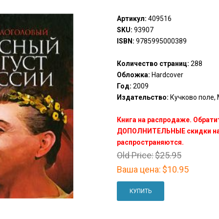
Артикул:
409516
SKU:
93907
ISBN:
9785995000389
Количество страниц:
288
Обложка:
Hardcover
Год:
2009
Издательство:
Кучково поле, 
Книга на распродаже. Обрати
ДОПОЛНИТЕЛЬНЫЕ скидки на 
распространяются.
Old Price:
$25.95
Ваша цена:
$10.95
КУПИТЬ