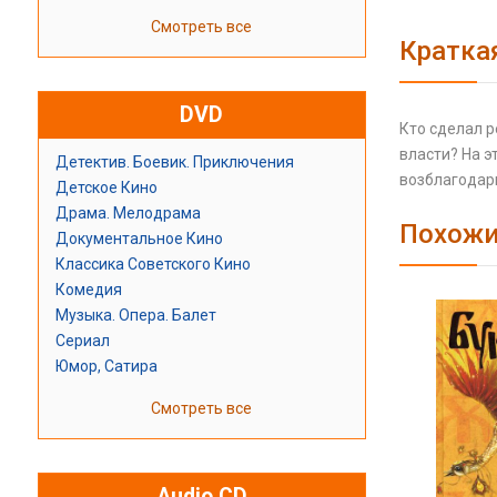
Смотреть все
Кратка
DVD
Кто сделал р
власти? На э
Детектив. Боевик. Приключения
возблагодари
Детское Кино
Драма. Мелодрама
Похожи
Документальное Кино
Классика Советского Кино
Комедия
Музыка. Опера. Балет
Сериал
Юмор, Сатира
Смотреть все
Audio CD