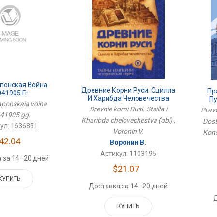
Японская Война
Древние Корни Руси. Сцилла
Пр
41905 Гг.
И Харибда Человечества
Пу
aponskaia voina
(обл)
Drevnie korni Rusi. Stsilla i
Pravo
41905 gg.
К
Kharibda chelovechestva (obl) ,
Dost
ул: 1636851
Voronin V.
Kons
42.04
Воронин В.
Артикул: 1103195
 за 14–20 дней
$21.07
КУПИТЬ
Доставка за 14–20 дней
Д
КУПИТЬ