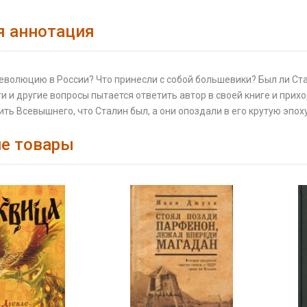
я аннотация
еволюцию в России? Что принесли с собой большевики? Был ли Ста
ти и другие вопросы пытается ответить автор в своей книге и при
ть Всевышнего, что Сталин был, а они опоздали в его крутую эпоху
е товары