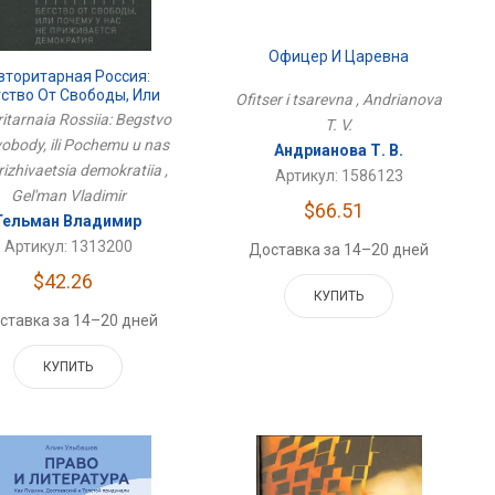
Офицер И Царевна
вторитарная Россия:
гство От Свободы, Или
Ofitser i tsarevna , Andrianova
Почему У Нас Не
itarnaia Rossiia: Begstvo
T. V.
живается Демократия
vobody, ili Pochemu u nas
Андрианова Т. В.
rizhivaetsia demokratiia ,
Артикул: 1586123
Gel'man Vladimir
$66.51
Гельман Владимир
Артикул: 1313200
Доставка за 14–20 дней
$42.26
КУПИТЬ
ставка за 14–20 дней
КУПИТЬ