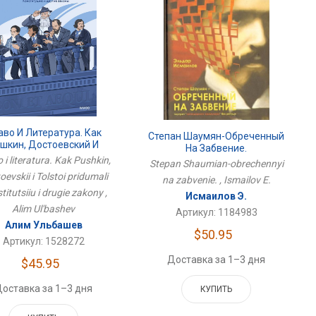
аво И Литература. Как
Степан Шаумян-Обреченный
шкин, Достоевский И
На Забвение.
Толстой Придумали
 i literatura. Kak Pushkin,
Stepan Shaumian-obrechennyi
онституцию И Другие
oevskii i Tolstoi pridumali
na zabvenie. , Ismailov E.
Законы
titutsiiu i drugie zakony ,
Исмаилов Э.
Alim Ul'bashev
Артикул: 1184983
Алим Ульбашев
$50.95
Артикул: 1528272
Доставка за 1–3 дня
$45.95
оставка за 1–3 дня
КУПИТЬ