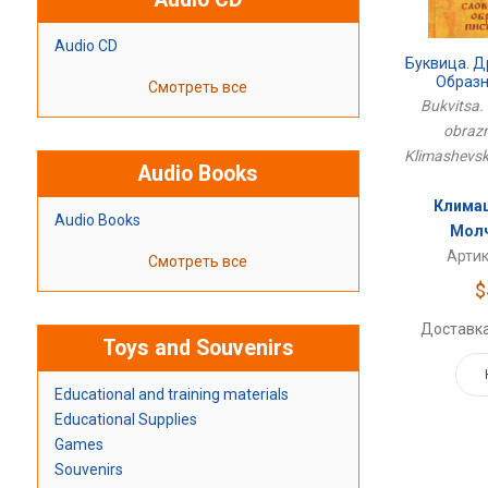
Audio CD
Буквица. 
Образн
Смотреть все
Bukvitsa.
obrazn
Klimashevsk
Audio Books
Климаш
Audio Books
Молч
Артик
Смотреть все
$
Доставка
Toys and Souvenirs
Educational and training materials
Educational Supplies
Games
Souvenirs