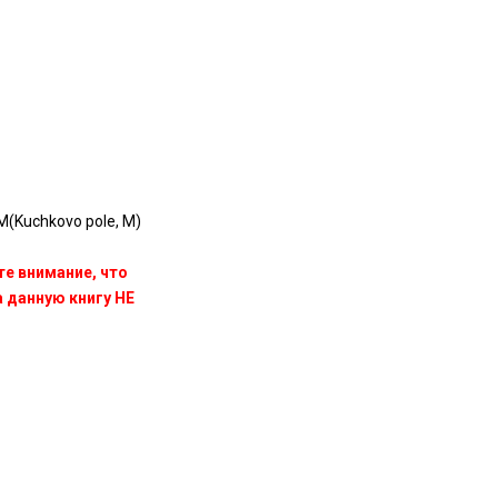
М(Kuchkovo pole, M)
те внимание, что
данную книгу НЕ