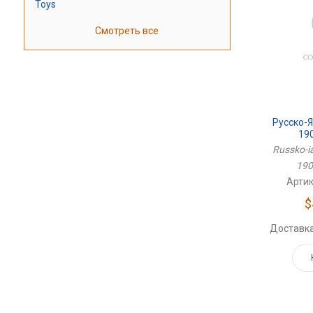
Toys
Смотреть все
Русско-
190
Russko-i
190
Артик
$
Доставка